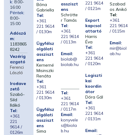
k:
8:00-
221 9614
assziszt
Szabad
Bóna
16:00
/ 0121m
ens
os Anikó
Gabriella
Péntek:
Schrötte
Tel:
Tel:
8:00-
r Tamás
Export
+361
+361
15:00
Tel:
kapcsol
221 9614
221 9614
+361
attartó
/ 0115m
/ 0130m
Adószá
221 9614
Harris
m:
/ 0113m
Éva
Email:
Ügyfélsz
1183865
Tel:
mir@biol
olgálati
8242
+361
Email:
ab.hu
assziszt
Vezérig
221 9614
biolab@
ens
azgató
/ 0120m
biolab.hu
Kernerné
Ferenci
Misinszki
László
Logiszti
Renáta
kai
Tel:
Irodave
koordin
+361
zető
átor
221 9614
Tel:
Szabó-
Dóra Gál
/ 0130m
+361
Sild
Tel:
221 9614
Ildikó
+361
/ 0117m
Ügyfélsz
Tel:
221 9614
Email:
olgálati
+361
/ 0131m
konyvele
assziszt
221
s@biola
ens
9614 /
Email:
b.hu
Sima
0126m