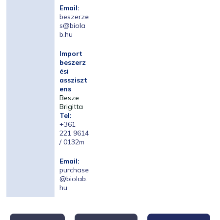
Email:
beszerze
s@biola
b.hu
Import
beszerz
ési
assziszt
ens
Besze
Brigitta
Tel:
+361
221 9614
/ 0132m
Email:
purchase
@biolab.
hu