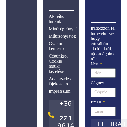
Aktuális
híreink
Iratkozzon fel
Minőségirányítás
hírlevelünkre,
Műbizonylatok
hogy
Gyakori
értesüljön
kérdések
akcióinkról,
újdonságaink
Cégünkről
ról:
Cookie
Név
(sütik)
kezelése
Adatkezelési
Cégnév
tájékoztató
Impresszum
Email
+36
1
221
FELIRA
9614