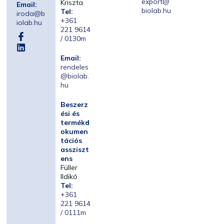
export@
Kriszta
Email:
biolab.hu
Tel:
iroda@b
+361
iolab.hu
221 9614
/ 0130m
Email:
rendeles
@biolab.
hu
Beszerz
ési és
termékd
okumen
tációs
assziszt
ens
Füller
Ildikó
Tel:
+361
221 9614
/ 0111m