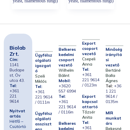
yeast, filamentous fungi)
yeast, filamentous fungi)
Export
Biolab
csoport
Belkeres
Minőség
Zrt.
vezető
kedelmi
irányítá
Ügyfélsz
Csepeli
Cím:
csoport
si
olgálati
Anna
1141
vezető
vezető
igazgat
Tel:
Budape
Wilhelm
Bertáné
ó
+361
st, Öv
Bálint
Balla
Szeili
221 9614
utca 43.
Mobil:
Ágnes
Miklós
/ 0123m
Tel:
+3620
Tel:
+36
Tel:
+361
557 6994
1 221
+361
221
Tel:
Export
9614 /
221 9614
9614
+361
kapcsol
0135m
/ 0111m
221 9614
attartó
Nyitvat
/ 0116m
Tőzsér
MIR
Ügyfélsz
artás
Anita
munkat
olgálati
Hétfő –
Tel:
Belkeres
árs
assziszt
Csütörtö
+361
kedelmi
Bekesné
ens