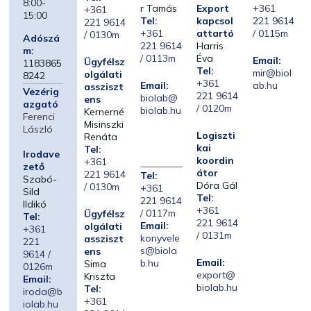
8:00-
r Tamás
Export
+361
+361
15:00
Tel:
kapcsol
221 9614
221 9614
+361
attartó
/ 0115m
/ 0130m
Adószá
221 9614
Harris
m:
/ 0113m
Éva
Email:
Ügyfélsz
1183865
Tel:
mir@biol
olgálati
8242
+361
Email:
ab.hu
assziszt
Vezérig
221 9614
biolab@
ens
azgató
/ 0120m
biolab.hu
Kernerné
Ferenci
Misinszki
László
Logiszti
Renáta
kai
Tel:
Irodave
koordin
+361
zető
átor
221 9614
Tel:
Szabó-
Dóra Gál
/ 0130m
+361
Sild
Tel:
221 9614
Ildikó
+361
/ 0117m
Ügyfélsz
Tel:
221 9614
Email:
olgálati
+361
/ 0131m
konyvele
assziszt
221
s@biola
ens
9614 /
Email:
b.hu
Sima
0126m
export@
Kriszta
Email:
biolab.hu
Tel:
iroda@b
+361
iolab.hu