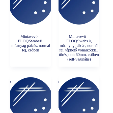
Mintavevő –
Mintavevő –
FLOQSwabs®,
FLOQSwabs®,
műanyag pálcás, normál
műanyag pálcás, normál
fej, csőben
fej, téphető vonalkóddal,
töréspont: 60mm, csőben
(self-vaginális)