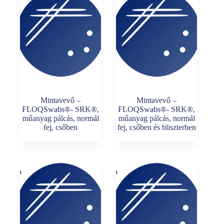
Mintavevő –
Mintavevő –
FLOQSwabs®- SRK®,
FLOQSwabs®- SRK®,
műanyag pálcás, normál
műanyag pálcás, normál
fej, csőben
fej, csőben és bliszterben