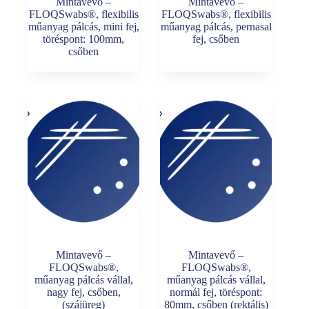
Mintavevő –
Mintavevő –
FLOQSwabs®, flexibilis
FLOQSwabs®, flexibilis
műanyag pálcás, mini fej,
műanyag pálcás, pernasal
töréspont: 100mm,
fej, csőben
csőben
Mintavevő –
Mintavevő –
FLOQSwabs®,
FLOQSwabs®,
műanyag pálcás vállal,
műanyag pálcás vállal,
nagy fej, csőben,
normál fej, töréspont:
(szájüreg)
80mm, csőben (rektális)