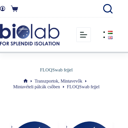
FLOQSwab fejjel
Transzportok, Mintavevők
Mintavételi pálcák csőben
FLOQSwab fejjel