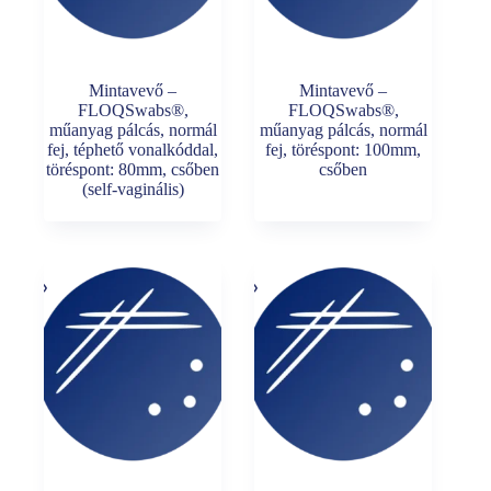
Mintavevő –
Mintavevő –
FLOQSwabs®,
FLOQSwabs®,
műanyag pálcás, normál
műanyag pálcás, normál
fej, téphető vonalkóddal,
fej, töréspont: 100mm,
töréspont: 80mm, csőben
csőben
(self-vaginális)