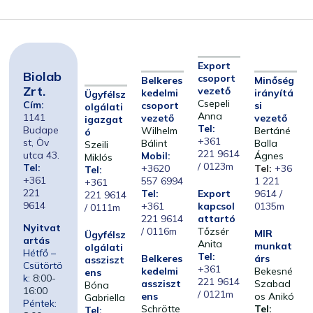
Export
Biolab
csoport
Belkeres
Minőség
Zrt.
vezető
kedelmi
irányítá
Ügyfélsz
Csepeli
Cím:
csoport
si
olgálati
Anna
1141
vezető
vezető
igazgat
Tel:
Budape
Wilhelm
Bertáné
ó
+361
st, Öv
Bálint
Balla
Szeili
221 9614
utca 43.
Mobil:
Ágnes
Miklós
/ 0123m
Tel:
+3620
Tel:
+36
Tel:
+361
557 6994
1 221
+361
221
Tel:
Export
9614 /
221 9614
9614
+361
kapcsol
0135m
/ 0111m
221 9614
attartó
Nyitvat
/ 0116m
Tőzsér
MIR
Ügyfélsz
artás
Anita
munkat
olgálati
Hétfő –
Tel:
Belkeres
árs
assziszt
Csütörtö
+361
kedelmi
Bekesné
ens
k:
8:00-
221 9614
assziszt
Szabad
Bóna
16:00
/ 0121m
ens
os Anikó
Gabriella
Péntek:
Schrötte
Tel:
Tel: