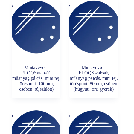
Mintavevő –
Mintavevő –
FLOQSwabs®,
FLOQSwabs®,
műanyag pálcás, mini fej,
műanyag pálcás, mini fej,
töréspont: 100mm,
töréspont: 80mm, csőben
csőben, (újszülött)
(húgyúti, orr, gyerek)