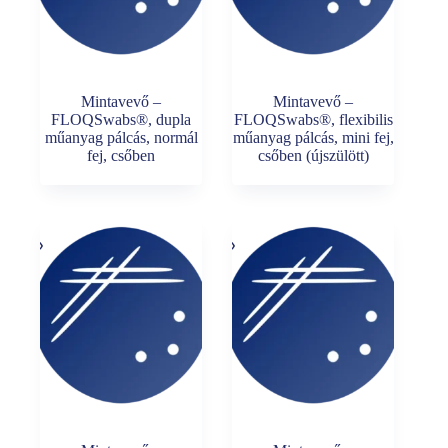
Mintavevő –
Mintavevő –
FLOQSwabs®, dupla
FLOQSwabs®, flexibilis
műanyag pálcás, normál
műanyag pálcás, mini fej,
fej, csőben
csőben (újszülött)