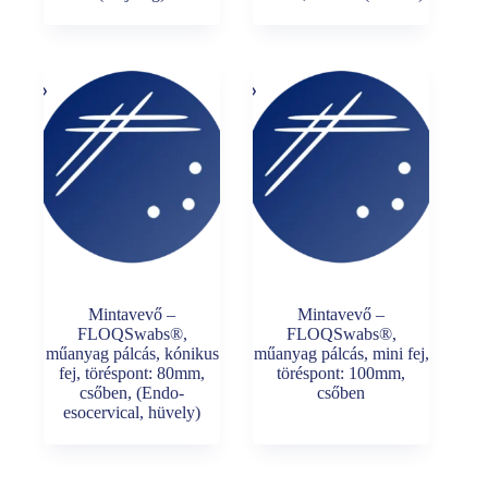
Mintavevő –
Mintavevő –
FLOQSwabs®,
FLOQSwabs®,
műanyag pálcás, kónikus
műanyag pálcás, mini fej,
fej, töréspont: 80mm,
töréspont: 100mm,
csőben, (Endo-
csőben
esocervical, hüvely)