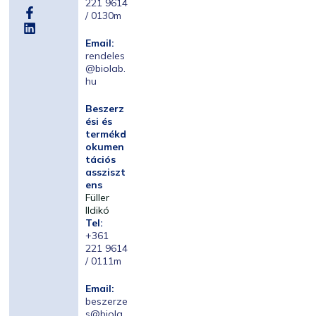
221 9614
/ 0130m
Email:
rendeles
@biolab.
hu
Beszerz
ési és
termékd
okumen
tációs
assziszt
ens
Füller
Ildikó
Tel:
+361
221 9614
/ 0111m
Email:
beszerze
s@biola