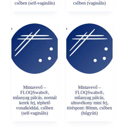
csőben (self-vaginális)
csőben (vaginális)
Mintavevő –
Mintavevő –
FLOQSwabs®,
FLOQSwabs®,
műanyag pálcás, normál
műanyag pálcás,
kerek fej, téphető
ultravékony mini fej,
vonalkóddal, csőben
töréspont: 80mm, csőben
(self-vaginális)
(húgyúti)