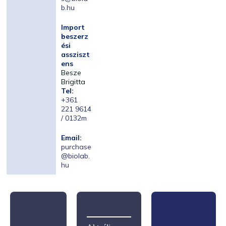
b.hu
Import
beszerz
ési
assziszt
ens
Besze
Brigitta
Tel:
+361
221 9614
/ 0132m
Email:
purchase
@biolab.
hu