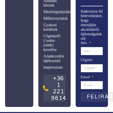
Aktuális
híreink
Iratkozzon fel
Minőségirányítás
hírlevelünkre,
Műbizonylatok
hogy
Gyakori
értesüljön
kérdések
akcióinkról,
újdonságaink
Cégünkről
ról:
Cookie
Név
(sütik)
kezelése
Adatkezelési
Cégnév
tájékoztató
Impresszum
Email
+36
1
221
FELIRA
9614