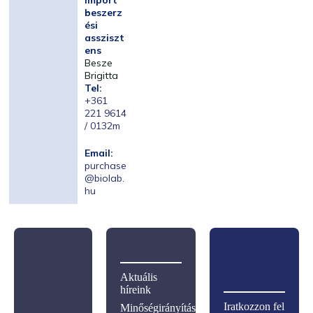
Import
beszerz
ési
assziszt
ens
Besze
Brigitta
Tel:
+361
221 9614
/ 0132m
Email:
purchase
@biolab.
hu
Aktuális
híreink
Iratkozzon fel
Minőségirányítás