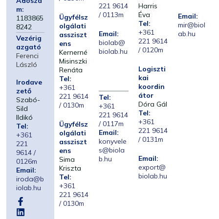
Adószá
221 9614
Harris
m:
/ 0113m
Éva
Email:
Ügyfélsz
1183865
Tel:
mir@biol
olgálati
8242
+361
Email:
ab.hu
assziszt
Vezérig
221 9614
biolab@
ens
azgató
/ 0120m
biolab.hu
Kernerné
Ferenci
Misinszki
László
Logiszti
Renáta
kai
Tel:
Irodave
koordin
+361
zető
átor
221 9614
Tel:
Szabó-
Dóra Gál
/ 0130m
+361
Sild
Tel:
221 9614
Ildikó
+361
/ 0117m
Ügyfélsz
Tel:
221 9614
Email:
olgálati
+361
/ 0131m
konyvele
assziszt
221
s@biola
ens
9614 /
Email:
b.hu
Sima
0126m
export@
Kriszta
Email:
biolab.hu
Tel:
iroda@b
+361
iolab.hu
221 9614
/ 0130m