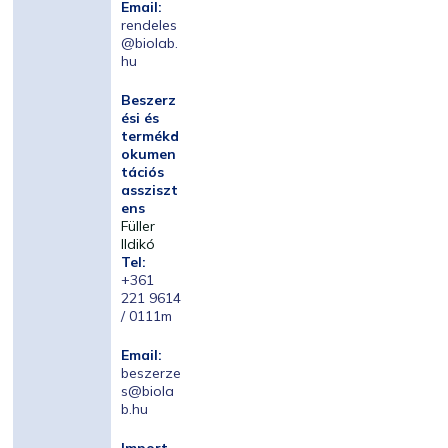
Email:
rendeles
@biolab.
hu
Beszerz
ési és
termékd
okumen
tációs
assziszt
ens
Füller
Ildikó
Tel:
+361
221 9614
/ 0111m
Email:
beszerze
s@biola
b.hu