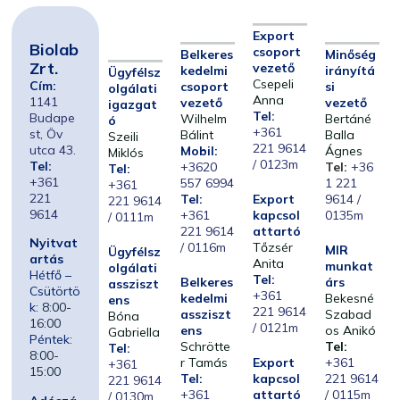
Export
Biolab
csoport
Belkeres
Minőség
Zrt.
vezető
kedelmi
irányítá
Ügyfélsz
Csepeli
Cím:
csoport
si
olgálati
Anna
1141
vezető
vezető
igazgat
Tel:
Budape
Wilhelm
Bertáné
ó
+361
st, Öv
Bálint
Balla
Szeili
221 9614
utca 43.
Mobil:
Ágnes
Miklós
/ 0123m
Tel:
+3620
Tel:
+36
Tel:
+361
557 6994
1 221
+361
221
Tel:
Export
9614 /
221 9614
9614
+361
kapcsol
0135m
/ 0111m
221 9614
attartó
Nyitvat
/ 0116m
Tőzsér
MIR
Ügyfélsz
artás
Anita
munkat
olgálati
Hétfő –
Tel:
Belkeres
árs
assziszt
Csütörtö
+361
kedelmi
Bekesné
ens
k:
8:00-
221 9614
assziszt
Szabad
Bóna
16:00
/ 0121m
ens
os Anikó
Gabriella
Péntek:
Schrötte
Tel:
Tel:
8:00-
r Tamás
Export
+361
+361
15:00
Tel:
kapcsol
221 9614
221 9614
+361
attartó
/ 0115m
/ 0130m