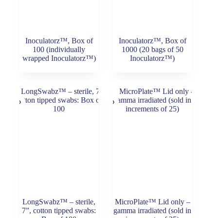
Inoculatorz™, Box of
Inoculatorz™, Box of
100 (individually
1000 (20 bags of 50
wrapped Inoculatorz™)
Inoculatorz™)
LongSwabz™ – sterile,
MicroPlate™ Lid only –
7”, cotton tipped swabs:
gamma irradiated (sold in