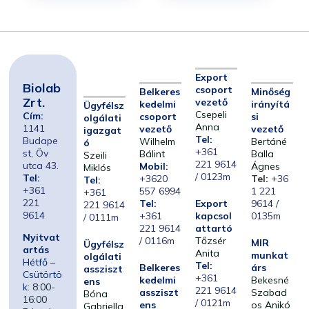
Export
Biolab
csoport
Belkeres
Minőség
Zrt.
vezető
kedelmi
irányítá
Ügyfélsz
Csepeli
Cím:
csoport
si
olgálati
Anna
1141
vezető
vezető
igazgat
Tel:
Budape
Wilhelm
Bertáné
ó
+361
st, Öv
Bálint
Balla
Szeili
221 9614
utca 43.
Mobil:
Ágnes
Miklós
/ 0123m
Tel:
+3620
Tel:
+36
Tel:
+361
557 6994
1 221
+361
221
Tel:
Export
9614 /
221 9614
9614
+361
kapcsol
0135m
/ 0111m
221 9614
attartó
Nyitvat
/ 0116m
Tőzsér
MIR
Ügyfélsz
artás
Anita
munkat
olgálati
Hétfő –
Tel:
Belkeres
árs
assziszt
Csütörtö
+361
kedelmi
Bekesné
ens
k:
8:00-
221 9614
assziszt
Szabad
Bóna
16:00
/ 0121m
ens
os Anikó
Gabriella