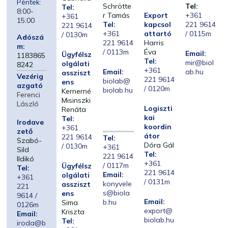
Péntek:
Schrötte
Tel:
Tel:
8:00-
r Tamás
Export
+361
+361
15:00
Tel:
kapcsol
221 9614
221 9614
+361
attartó
/ 0115m
/ 0130m
Adószá
221 9614
Harris
m:
/ 0113m
Éva
Email:
Ügyfélsz
1183865
Tel:
mir@biol
olgálati
8242
+361
Email:
ab.hu
assziszt
Vezérig
221 9614
biolab@
ens
azgató
/ 0120m
biolab.hu
Kernerné
Ferenci
Misinszki
László
Logiszti
Renáta
kai
Tel:
Irodave
koordin
+361
zető
átor
221 9614
Tel:
Szabó-
Dóra Gál
/ 0130m
+361
Sild
Tel:
221 9614
Ildikó
+361
/ 0117m
Ügyfélsz
Tel:
221 9614
Email:
olgálati
+361
/ 0131m
konyvele
assziszt
221
s@biola
ens
9614 /
Email:
b.hu
Sima
0126m
export@
Kriszta
Email:
biolab.hu
Tel:
iroda@b