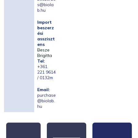
s@biola
b.hu
Import
beszerz
ési
assziszt
ens
Besze
Brigitta
Tel:
+361
221 9614
/ 0132m
Email:
purchase
@biolab.
hu