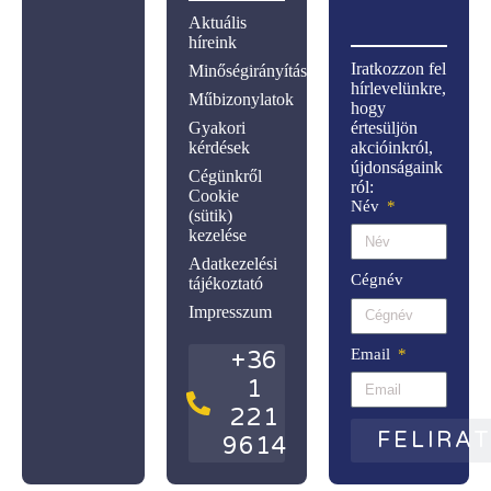
Aktuális
híreink
Iratkozzon fel
Minőségirányítás
hírlevelünkre,
Műbizonylatok
hogy
Gyakori
értesüljön
kérdések
akcióinkról,
újdonságaink
Cégünkről
ról:
Cookie
Név
(sütik)
kezelése
Adatkezelési
Cégnév
tájékoztató
Impresszum
Email
+36
1
221
FELIRA
9614