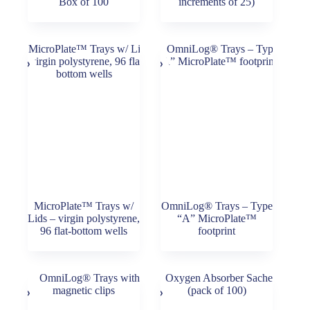
Box of 100
increments of 25)
MicroPlate™ Trays w/
OmniLog® Trays – Type
Lids – virgin polystyrene,
“A” MicroPlate™
96 flat-bottom wells
footprint