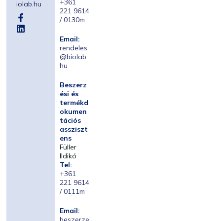
+361
iolab.hu
221 9614
/ 0130m
Email:
rendeles
@biolab.
hu
Beszerz
ési és
termékd
okumen
tációs
assziszt
ens
Füller
Ildikó
Tel:
+361
221 9614
/ 0111m
Email:
beszerze