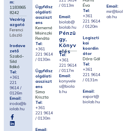
221 9614
Harris
m:
/ 0113m
Éva
Email:
Ügyfélsz
1183865
Tel:
mir@biol
olgálati
8242
+361
Email:
ab.hu
assziszt
Vezérig
221 9614
biolab@
ens
azgató
/ 0120m
biolab.hu
Kernerné
Ferenci
Pénzü
Misinszki
László
Logiszti
Renáta
Gy,
kai
Tel:
Könyv
Irodave
koordin
+361
Elés
zető
átor
221 9614
Tel:
Szabó-
Dóra Gál
/ 0130m
+361
Sild
Tel:
221 9614
Ildikó
+361
/ 0117m
Ügyfélsz
Tel:
221 9614
Email:
olgálati
+361
/ 0131m
konyvele
assziszt
221
s@biola
ens
9614 /
Email:
b.hu
Sima
0126m
export@
Kriszta
Email:
biolab.hu
Tel:
iroda@b
+361
iolab.hu
221 9614
/ 0130m
Email: