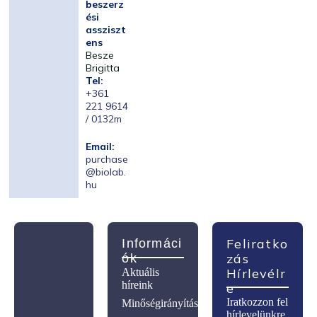
beszerz
ési
assziszt
ens
Besze
Brigitta
Tel:
+361
221 9614
/ 0132m
Email:
purchase
@biolab.
hu
Feliratko
Informáci
Zás
Ók
Hírlevélr
Aktuális
híreink
E
Iratkozzon fel
Minőségirányítás
hírlevelünkre,