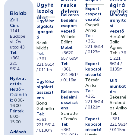
Ügyfé
Reske
T
Égirá
Export
Lszolg
Delem
Nyítás
Biolab
csoport
Belkeres
Minőség
Álat
Zrt.
vezető
kedelmi
irányítá
Ügyfélsz
Csepeli
Cím:
csoport
si
olgálati
Anna
1141
vezető
vezető
igazgat
Tel:
Budape
Wilhelm
Bertáné
ó
+361
st, Öv
Bálint
Balla
Szeili
221 9614
utca 43.
Mobil:
Ágnes
Miklós
/ 0123m
Tel:
+3620
Tel:
+36
Tel:
+361
557 6994
1 221
+361
221
Tel:
Export
9614 /
221 9614
9614
+361
kapcsol
0135m
/ 0111m
221 9614
attartó
Nyitvat
/ 0116m
Tőzsér
MIR
Ügyfélsz
artás
Anita
munkat
olgálati
Hétfő –
Tel:
Belkeres
árs
assziszt
Csütörtö
+361
kedelmi
Bekesné
ens
k:
8:00-
221 9614
assziszt
Szabad
Bóna
16:00
/ 0121m
ens
os Anikó
Gabriella
Péntek:
Schrötte
Tel:
Tel:
8:00-
r Tamás
Export
+361
+361
15:00
Tel:
kapcsol
221 9614
221 9614
+361
attartó
/ 0115m
/ 0130m
Adószá