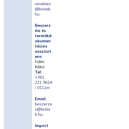
rendeles
@biolab.
hu
Beszerz
ési és
termékd
okumen
tációs
assziszt
ens
Füller
Ildikó
Tel:
+361
221 9614
/ 0111m
Email:
beszerze
s@biola
b.hu
Import