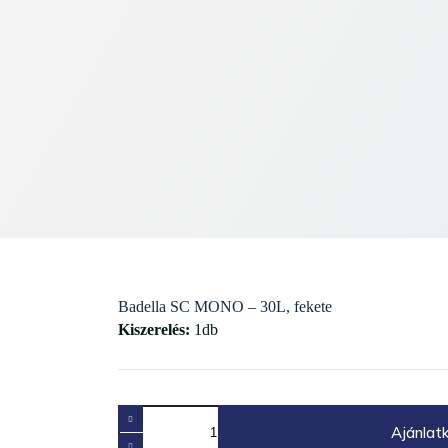
Badella SC MONO – 30L, fekete
Kiszerelés:
1db
Badella
SC
Ajánlat
MONO