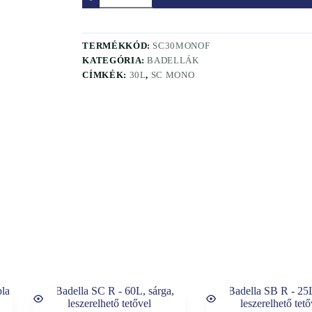
-
30L,
fekete
mennyiség
TERMÉKKÓD:
SC30MONOF
KATEGÓRIA:
BADELLÁK
CÍMKÉK:
30L
,
SC MONO