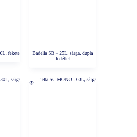
L, fekete
Badella SB – 25L, sárga, dupla
fedéllel