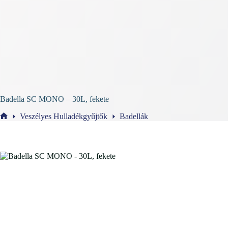
Badella SC MONO – 30L, fekete
Veszélyes Hulladékgyűjtők
Badellák
Home