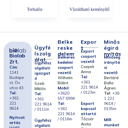
Trehalóz
Vízoldható keményítő
Belke
Expor
Minős
Ügyfé
Reske
T
Égirá
Export
Lszolg
Delem
Nyítás
Biolab
csoport
Belkeres
Minőség
Álat
Zrt.
vezető
kedelmi
irányítá
Ügyfélsz
Csepeli
Cím:
csoport
si
olgálati
Anna
1141
vezető
vezető
igazgat
Tel:
Budape
Wilhelm
Bertáné
ó
+361
st, Öv
Bálint
Balla
Szeili
221 9614
utca 43.
Mobil:
Ágnes
Miklós
/ 0123m
Tel:
+3620
Tel:
+36
Tel:
+361
557 6994
1 221
+361
221
Tel:
Export
9614 /
221 9614
9614
+361
kapcsol
0135m
/ 0111m
221 9614
attartó
Nyitvat
/ 0116m
Tőzsér
MIR
Ügyfélsz
artás
Anita
munkat
olgálati
Hétfő –