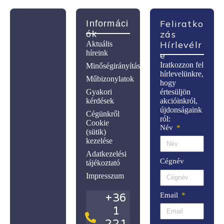
Feliratko
Informáci
Zás
Ók
Hírlevélr
Aktuális
híreink
E
Iratkozzon fel
Minőségirányítás
hírlevelünkre,
Műbizonylatok
hogy
Gyakori
értesüljön
kérdések
akcióinkról,
újdonságaink
Cégünkről
ról:
Cookie
Név
(sütik)
kezelése
Adatkezelési
Cégnév
tájékoztató
Impresszum
Email
+36
1
221