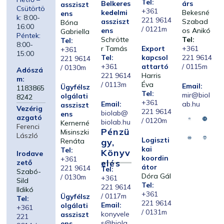
Tel:
Belkeres
árs
assziszt
Csütörtö
+361
kedelmi
Bekesné
ens
k:
8:00-
221 9614
assziszt
Szabad
Bóna
16:00
/ 0121m
ens
os Anikó
Gabriella
Péntek:
Schrötte
Tel:
Tel:
8:00-
r Tamás
Export
+361
+361
15:00
Tel:
kapcsol
221 9614
221 9614
+361
attartó
/ 0115m
/ 0130m
Adószá
221 9614
Harris
m:
/ 0113m
Éva
Email:
Ügyfélsz
1183865
Tel:
mir@biol
olgálati
8242
+361
Email:
ab.hu
assziszt
Vezérig
221 9614
biolab@
ens
azgató
/ 0120m
biolab.hu
Kernerné
Ferenci
Pénzü
Misinszki
László
Logiszti
Renáta
Gy,
kai
Tel:
Könyv
Irodave
koordin
+361
Elés
zető
átor
221 9614
Tel:
Szabó-
Dóra Gál
/ 0130m
+361
Sild
Tel:
221 9614
Ildikó
+361
/ 0117m
Ügyfélsz
Tel:
221 9614
Email:
olgálati
+361
/ 0131m
konyvele
assziszt
221
s@biola
ens