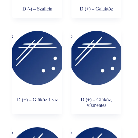
D (-) – Szalicin
D (+) – Galaktóz
D (+) – Glükóz 1 víz
D (+) – Glükóz,
vízmentes