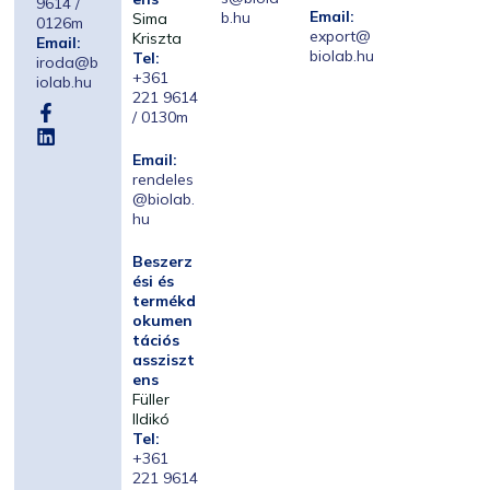
9614 /
Email:
b.hu
Sima
0126m
export@
Kriszta
Email:
biolab.hu
Tel:
iroda@b
+361
iolab.hu
221 9614
/ 0130m
Email:
rendeles
@biolab.
hu
Beszerz
ési és
termékd
okumen
tációs
assziszt
ens
Füller
Ildikó
Tel:
+361
221 9614