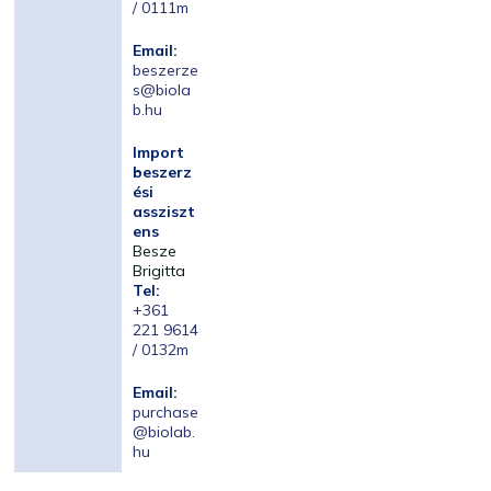
/ 0111m
Email:
beszerze
s@biola
b.hu
Import
beszerz
ési
assziszt
ens
Besze
Brigitta
Tel:
+361
221 9614
/ 0132m
Email:
purchase
@biolab.
hu