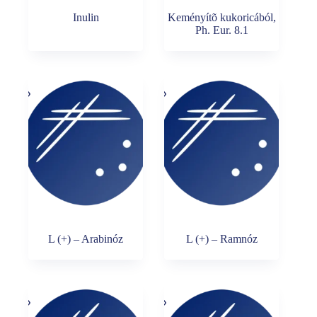
Inulin
Keményítõ kukoricából,
Ph. Eur. 8.1
L (+) – Arabinóz
L (+) – Ramnóz