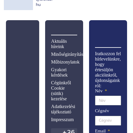
hu
Aktuális
híreink
Iratkozzon fel
Minőségirányítás
hírlevelünkre,
Műbizonylatok
hogy
Gyakori
értesüljön
kérdések
akcióinkról,
újdonságaink
Cégünkről
ról:
Cookie
Név
(sütik)
kezelése
Adatkezelési
Cégnév
tájékoztató
Impresszum
Email
+36