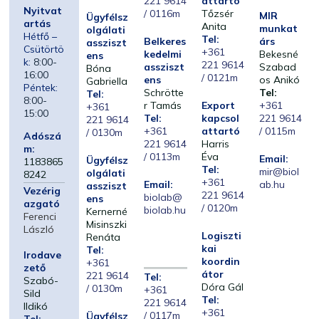
221 9614
attartó
Nyitvat
/ 0116m
Tőzsér
MIR
Ügyfélsz
artás
Anita
munkat
olgálati
Hétfő –
Tel:
Belkeres
árs
assziszt
Csütörtö
+361
kedelmi
Bekesné
ens
k:
8:00-
221 9614
assziszt
Szabad
Bóna
16:00
/ 0121m
ens
os Anikó
Gabriella
Péntek:
Schrötte
Tel:
Tel:
8:00-
r Tamás
Export
+361
+361
15:00
Tel:
kapcsol
221 9614
221 9614
+361
attartó
/ 0115m
/ 0130m
Adószá
221 9614
Harris
m:
/ 0113m
Éva
Email:
Ügyfélsz
1183865
Tel:
mir@biol
olgálati
8242
+361
Email:
ab.hu
assziszt
Vezérig
221 9614
biolab@
ens
azgató
/ 0120m
biolab.hu
Kernerné
Ferenci
Misinszki
László
Logiszti
Renáta
kai
Tel:
Irodave
koordin
+361
zető
átor
221 9614
Tel:
Szabó-
Dóra Gál
/ 0130m
+361
Sild
Tel:
221 9614
Ildikó
+361
/ 0117m
Ügyfélsz