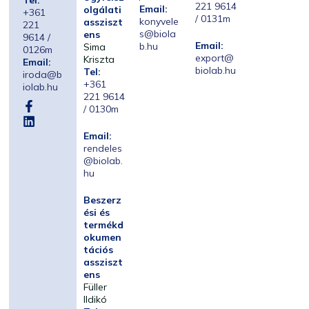
Tel:
221 9614
Email:
olgálati
+361
/ 0131m
konyvele
assziszt
221
s@biola
ens
9614 /
Email:
b.hu
Sima
0126m
export@
Kriszta
Email:
biolab.hu
Tel:
iroda@b
+361
iolab.hu
221 9614
/ 0130m
Email:
rendeles
@biolab.
hu
Beszerz
ési és
termékd
okumen
tációs
assziszt
ens
Füller
Ildikó