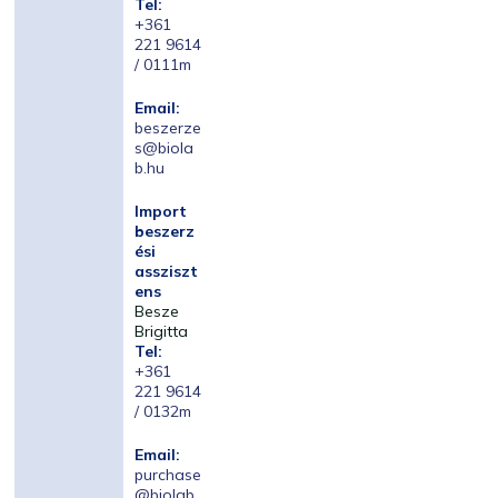
Tel:
+361
221 9614
/ 0111m
Email:
beszerze
s@biola
b.hu
Import
beszerz
ési
assziszt
ens
Besze
Brigitta
Tel:
+361
221 9614
/ 0132m
Email:
purchase
@biolab.