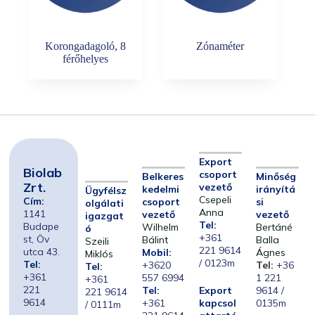
Korongadagoló, 8
Zónaméter
férőhelyes
Export
Biolab
csoport
Belkeres
Minőség
Zrt.
vezető
kedelmi
irányítá
Ügyfélsz
Csepeli
Cím:
csoport
si
olgálati
Anna
1141
vezető
vezető
igazgat
Tel:
Budape
Wilhelm
Bertáné
ó
+361
st, Öv
Bálint
Balla
Szeili
221 9614
utca 43.
Mobil:
Ágnes
Miklós
/ 0123m
Tel:
+3620
Tel:
+36
Tel:
+361
557 6994
1 221
+361
221
Tel:
Export
9614 /
221 9614
9614
+361
kapcsol
0135m
/ 0111m