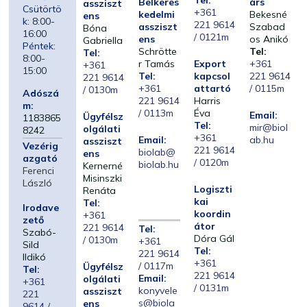
Tel:
Belkeres
árs
assziszt
Csütörtö
+361
kedelmi
Bekesné
ens
k:
8:00-
221 9614
assziszt
Szabad
Bóna
16:00
/ 0121m
ens
os Anikó
Gabriella
Péntek:
Schrötte
Tel:
Tel:
8:00-
r Tamás
Export
+361
+361
15:00
Tel:
kapcsol
221 9614
221 9614
+361
attartó
/ 0115m
/ 0130m
Adószá
221 9614
Harris
m:
/ 0113m
Éva
Email:
Ügyfélsz
1183865
Tel:
mir@biol
olgálati
8242
+361
Email:
ab.hu
assziszt
Vezérig
221 9614
biolab@
ens
azgató
/ 0120m
biolab.hu
Kernerné
Ferenci
Misinszki
László
Logiszti
Renáta
kai
Tel:
Irodave
koordin
+361
zető
átor
221 9614
Tel:
Szabó-
Dóra Gál
/ 0130m
+361
Sild
Tel:
221 9614
Ildikó
+361
/ 0117m
Ügyfélsz
Tel:
221 9614
Email:
olgálati
+361
/ 0131m
konyvele
assziszt
221
s@biola
ens
9614 /