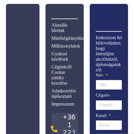
Aktuális
híreink
Iratkozzon fel
Minőségirányítás
hírlevelünkre,
Műbizonylatok
hogy
Gyakori
értesüljön
kérdések
akcióinkról,
újdonságaink
Cégünkről
ról:
Cookie
Név
(sütik)
kezelése
Adatkezelési
Cégnév
tájékoztató
Impresszum
Email
+36
1
221