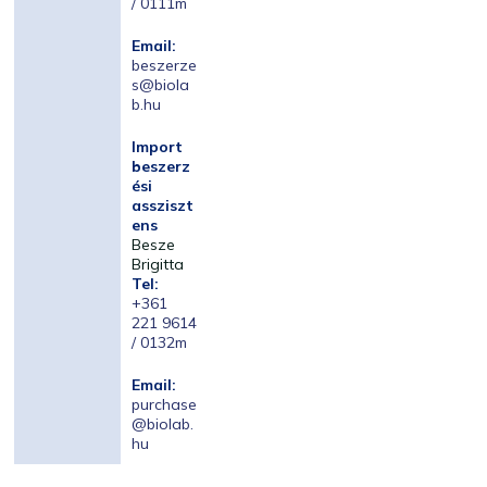
/ 0111m
Email:
beszerze
s@biola
b.hu
Import
beszerz
ési
assziszt
ens
Besze
Brigitta
Tel:
+361
221 9614
/ 0132m
Email:
purchase
@biolab.
hu