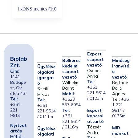
h-DNS mentes
(10)
Export
Biolab
csoport
Belkeres
Minőség
Zrt.
vezető
kedelmi
irányítá
Ügyfélsz
Csepeli
Cím:
csoport
si
olgálati
Anna
1141
vezető
vezető
igazgat
Tel:
Budape
Wilhelm
Bertáné
ó
+361
st, Öv
Bálint
Balla
Szeili
221 9614
utca 43.
Mobil:
Ágnes
Miklós
/ 0123m
Tel:
+3620
Tel:
+36
Tel:
+361
557 6994
1 221
+361
221
Tel:
Export
9614 /
221 9614
9614
+361
kapcsol
0135m
/ 0111m
221 9614
attartó
Nyitvat
/ 0116m
Tőzsér
MIR
Ügyfélsz
artás
Anita
munkat
olgálati
Hétfő –