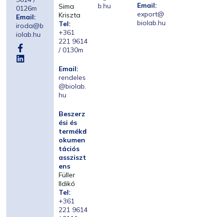
Email:
b.hu
Sima
0126m
export@
Kriszta
Email:
biolab.hu
Tel:
iroda@b
+361
iolab.hu
221 9614
/ 0130m
Email:
rendeles
@biolab.
hu
Beszerz
ési és
termékd
okumen
tációs
assziszt
ens
Füller
Ildikó
Tel:
+361
221 9614