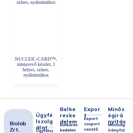
NUCLEIC-CARD™,
mintavevő készlet, 1
helyes, színes,
nyálmintához
Belke
Expor
Minős
Ügyfé
Reske
T
Égirá
Export
Lszolg
Delem
Nyítás
Biolab
csoport
Belkeres
Minőség
Álat
Zrt.
vezető
kedelmi
irányítá
Ügyfélsz