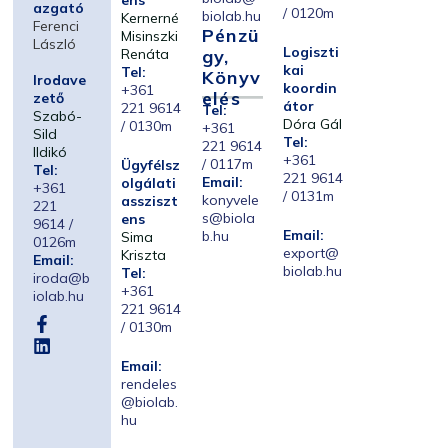
ens
azgató
/ 0120m
biolab.hu
Kernerné
Ferenci
Pénzü
Misinszki
László
Logiszti
Renáta
Gy,
kai
Tel:
Könyv
Irodave
koordin
+361
Elés
zető
átor
221 9614
Tel:
Szabó-
Dóra Gál
/ 0130m
+361
Sild
Tel:
221 9614
Ildikó
+361
/ 0117m
Ügyfélsz
Tel:
221 9614
Email:
olgálati
+361
/ 0131m
konyvele
assziszt
221
s@biola
ens
9614 /
Email:
b.hu
Sima
0126m
export@
Kriszta
Email:
biolab.hu
Tel:
iroda@b
+361
iolab.hu
221 9614
/ 0130m
Email:
rendeles
@biolab.
hu