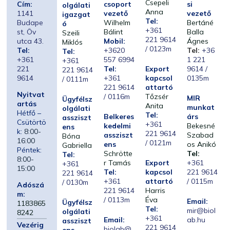
Csepeli
Cím:
csoport
si
olgálati
Anna
1141
vezető
vezető
igazgat
Tel:
Budape
Wilhelm
Bertáné
ó
+361
st, Öv
Bálint
Balla
Szeili
221 9614
utca 43.
Mobil:
Ágnes
Miklós
/ 0123m
Tel:
+3620
Tel:
+36
Tel:
+361
557 6994
1 221
+361
221
Tel:
Export
9614 /
221 9614
9614
+361
kapcsol
0135m
/ 0111m
221 9614
attartó
Nyitvat
/ 0116m
Tőzsér
MIR
Ügyfélsz
artás
Anita
munkat
olgálati
Hétfő –
Tel:
Belkeres
árs
assziszt
Csütörtö
+361
kedelmi
Bekesné
ens
k:
8:00-
221 9614
assziszt
Szabad
Bóna
16:00
/ 0121m
ens
os Anikó
Gabriella
Péntek:
Schrötte
Tel:
Tel:
8:00-
r Tamás
Export
+361
+361
15:00
Tel:
kapcsol
221 9614
221 9614
+361
attartó
/ 0115m
/ 0130m
Adószá
221 9614
Harris
m:
/ 0113m
Éva
Email:
Ügyfélsz
1183865
Tel:
mir@biol
olgálati
8242
+361
Email:
ab.hu
assziszt
Vezérig
221 9614
biolab@