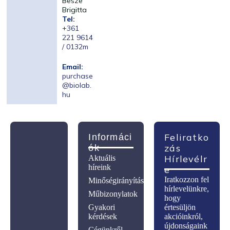
Besze
Brigitta
Tel:
+361
221 9614
/ 0132m
Email:
purchase
@biolab.
hu
Feliratko
Informáci
Zás
Ók
Hírlevélr
Aktuális
híreink
E
Iratkozzon fel
Minőségirányítás
hírlevelünkre,
Műbizonylatok
hogy
Gyakori
értesüljön
kérdések
akcióinkról,
újdonságaink
Cégünkről