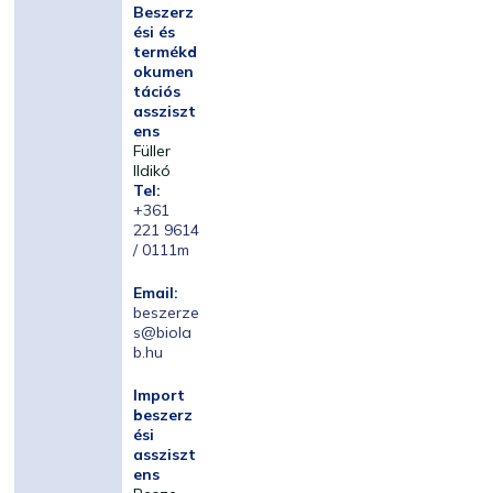
Beszerz
ési és
termékd
okumen
tációs
assziszt
ens
Füller
Ildikó
Tel:
+361
221 9614
/ 0111m
Email:
beszerze
s@biola
b.hu
Import
beszerz
ési
assziszt
ens