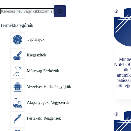
Termékkategóriák
Táptalajok
Kiegészítők
Minta
4N6FLOQ
bűnü
Műanyag Eszközök
antimik
hatássa
alatti fej
Veszélyes Hulladékgyűjtők
Alapanyagok, Vegyszerek
Festékek, Reagensek