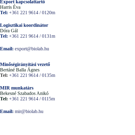
Export kapcsolattartó
Harris Éva
Tel:
+361 221 9614 / 0120m
Logisztikai koordinátor
Dóra Gál
Tel:
+361 221 9614 / 0131m
Email:
export@biolab.hu
Minőségirányítási vezető
Bertáné Balla Ágnes
Tel:
+361 221 9614 / 0135m
MIR munkatárs
Bekesné Szabados Anikó
Tel:
+361 221 9614 / 0115m
Email:
mir@biolab.hu