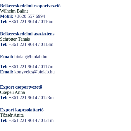
Belkereskedelmi csoportvezető
Wilhelm Bálint
Mobil:
+3620 557 6994
Tel:
+361 221 9614 / 0116m
Belkereskedelmi asszisztens
Schrötter Tamás
Tel:
+361 221 9614 / 0113m
Email:
biolab@biolab.hu
Tel:
+361 221 9614 / 0117m
Email:
konyveles@biolab.hu
Export csoportvezető
Csepeli Anna
Tel:
+361 221 9614 / 0123m
Export kapcsolattartó
Tőzsér Anita
Tel:
+361 221 9614 / 0121m