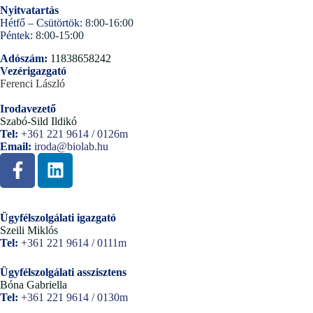
Nyitvatartás
Hétfő – Csütörtök:
8:00-16:00
Péntek:
8:00-15:00
Adószám:
11838658242
Vezérigazgató
Ferenci László
Irodavezető
Szabó-Sild Ildikó
Tel:
+361 221 9614 / 0126m
Email:
iroda@biolab.hu
Ügyfélszolgálati igazgató
Szeili Miklós
Tel:
+361 221 9614 / 0111m
Ügyfélszolgálati asszisztens
Bóna Gabriella
Tel:
+361 221 9614 / 0130m