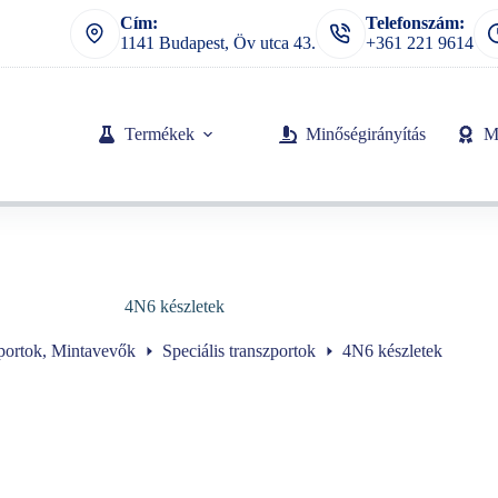
Cím:
Telefonszám:
1141 Budapest, Öv utca 43.
+361 221 9614
Termékek
Minőségirányítás
M
4N6 készletek
portok, Mintavevők
Speciális transzportok
4N6 készletek