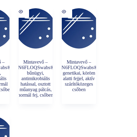
ő –
Mintavevő –
Mintavevő –
abs®-
4N6FLOQSwabs®-
4N6FLOQSwabs®-
,
bűnügyi,
genetikai, köröm
ális
antimikrobiális
alatti fejjel, aktív
ormál
hatással, osztott
szárítóközeges
 csőben
műanyag pálcás,
csőben
normál fej, csőben