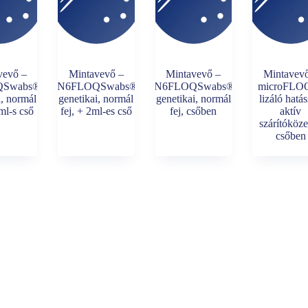
vevő –
Mintavevő –
Mintavevő –
Mintavev
Swabs®-
4N6FLOQSwabs®-
4N6FLOQSwabs®-
microFLO
i, normál
genetikai, normál
genetikai, normál
lizáló hatás
 ml-s cső
fej, + 2ml-es cső
fej, csőben
aktív
szárítóköz
csőben