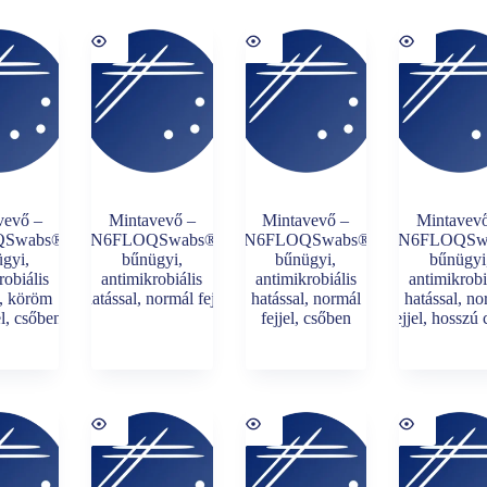
vevő –
Mintavevő –
Mintavevő –
Mintavev
Swabs®-
4N6FLOQSwabs®-
4N6FLOQSwabs®-
4N6FLOQSw
gyi,
bűnügyi,
bűnügyi,
bűnügyi
robiális
antimikrobiális
antimikrobiális
antimikrobi
l, köröm
hatással, normál fej,
hatással, normál
hatással, n
jel, csőben
fejjel, csőben
fejjel, hosszú