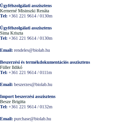
Ügyfélszolgálati asszisztens
Kernerné Misinszki Renáta
Tel:
+361 221 9614 / 0130m
Ügyfélszolgálati asszisztens
Sima Kriszta
Tel:
+361 221 9614 / 0130m
Email:
rendeles@biolab.hu
Beszerzési és termékdokumentációs asszisztens
Füller Ildikó
Tel:
+361 221 9614 / 0111m
Email:
beszerzes@biolab.hu
Import beszerzési asszisztens
Besze Brigitta
Tel:
+361 221 9614 / 0132m
Email:
purchase@biolab.hu