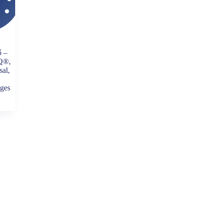
ő –
Q®,
sal,
eges