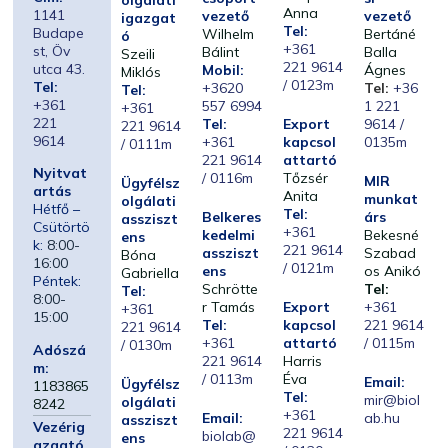
olgálati
Anna
1141
vezető
vezető
igazgat
Tel:
Budape
Wilhelm
Bertáné
ó
+361
st, Öv
Bálint
Balla
Szeili
221 9614
utca 43.
Mobil:
Ágnes
Miklós
/ 0123m
Tel:
+3620
Tel:
+36
Tel:
+361
557 6994
1 221
+361
221
Tel:
Export
9614 /
221 9614
9614
+361
kapcsol
0135m
/ 0111m
221 9614
attartó
Nyitvat
/ 0116m
Tőzsér
MIR
Ügyfélsz
artás
Anita
munkat
olgálati
Hétfő –
Tel:
Belkeres
árs
assziszt
Csütörtö
+361
kedelmi
Bekesné
ens
k:
8:00-
221 9614
assziszt
Szabad
Bóna
16:00
/ 0121m
ens
os Anikó
Gabriella
Péntek:
Schrötte
Tel:
Tel:
8:00-
r Tamás
Export
+361
+361
15:00
Tel:
kapcsol
221 9614
221 9614
+361
attartó
/ 0115m
/ 0130m
Adószá
221 9614
Harris
m:
/ 0113m
Éva
Email:
Ügyfélsz
1183865
Tel:
mir@biol
olgálati
8242
+361
Email:
ab.hu
assziszt
Vezérig
221 9614
biolab@
ens
azgató