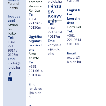
/ 0120m
biolab.hu
Kernerné
Ferenci
Pénzü
Misinszki
László
Logiszti
Renáta
Gy,
kai
Tel:
Könyv
Irodave
koordin
+361
Elés
zető
átor
221 9614
Tel:
Szabó-
Dóra Gál
/ 0130m
+361
Sild
Tel:
221 9614
Ildikó
+361
/ 0117m
Ügyfélsz
Tel:
221 9614
Email:
olgálati
+361
/ 0131m
konyvele
assziszt
221
s@biola
ens
9614 /
Email:
b.hu
Sima
0126m
export@
Kriszta
Email:
biolab.hu
Tel:
iroda@b
+361
iolab.hu
221 9614
/ 0130m
Email:
rendeles
@biolab.
hu