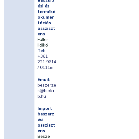
Beszerz
ési és
termékd
okumen
tációs
assziszt
ens
Füller
Ildikó
Tel:
+361
221 9614
/ 0111m
Email:
beszerze
s@biola
b.hu
Import
beszerz
ési
assziszt
ens
Besze