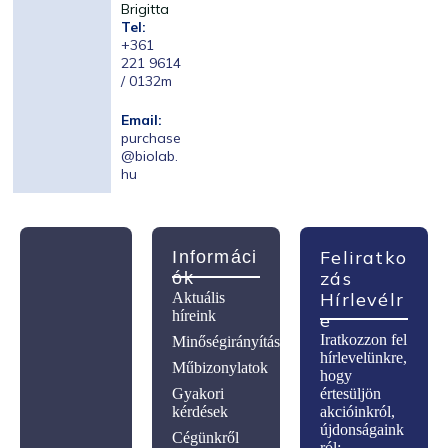
Brigitta
Tel:
+361
221 9614
/ 0132m
Email:
purchase
@biolab.
hu
Feliratko
Informáci
Zás
Ók
Hírlevélr
Aktuális
híreink
E
Iratkozzon fel
Minőségirányítás
hírlevelünkre,
Műbizonylatok
hogy
Gyakori
értesüljön
kérdések
akcióinkról,
újdonságaink
Cégünkről
ról: