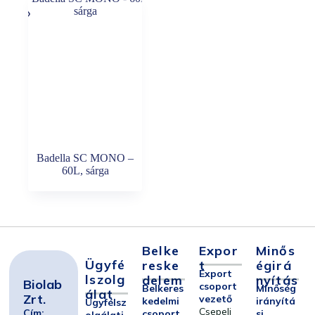
Badella SC MONO –
60L, sárga
Belke
Expor
Minős
Ügyfé
Reske
T
Égirá
Export
Lszolg
Delem
Nyítás
Biolab
csoport
Belkeres
Minőség
Álat
Zrt.
vezető
kedelmi
irányítá
Ügyfélsz
Csepeli
Cím:
csoport
si