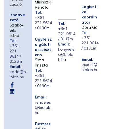
Misinszki
László
Logiszti
Renáta
kai
Tel:
Irodave
koordin
+361
zető
átor
221 9614
Tel:
Szabó-
Dóra Gál
/ 0130m
+361
Sild
Tel:
221 9614
Ildikó
+361
/ 0117m
Ügyfélsz
Tel:
221 9614
Email:
olgálati
+361
/ 0131m
konyvele
assziszt
221
s@biola
ens
9614 /
Email:
b.hu
Sima
0126m
export@
Kriszta
Email:
biolab.hu
Tel:
iroda@b
+361
iolab.hu
221 9614
/ 0130m
Email:
rendeles
@biolab.
hu
Beszerz