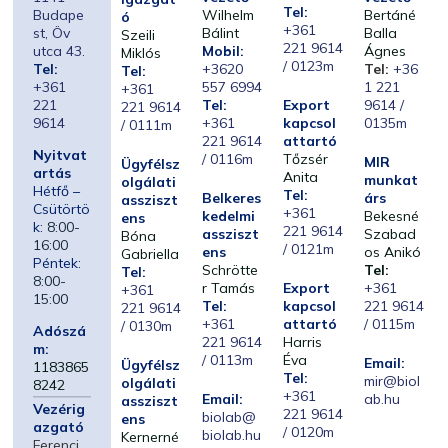
Tel:
Budape
Wilhelm
Bertáné
ó
+361
st, Öv
Bálint
Balla
Szeili
221 9614
utca 43.
Mobil:
Ágnes
Miklós
/ 0123m
Tel:
+3620
Tel:
+36
Tel:
+361
557 6994
1 221
+361
221
Tel:
Export
9614 /
221 9614
9614
+361
kapcsol
0135m
/ 0111m
221 9614
attartó
Nyitvat
/ 0116m
Tőzsér
MIR
Ügyfélsz
artás
Anita
munkat
olgálati
Hétfő –
Tel:
Belkeres
árs
assziszt
Csütörtö
+361
kedelmi
Bekesné
ens
k:
8:00-
221 9614
assziszt
Szabad
Bóna
16:00
/ 0121m
ens
os Anikó
Gabriella
Péntek:
Schrötte
Tel:
Tel:
8:00-
r Tamás
Export
+361
+361
15:00
Tel:
kapcsol
221 9614
221 9614
+361
attartó
/ 0115m
/ 0130m
Adószá
221 9614
Harris
m:
/ 0113m
Éva
Email:
Ügyfélsz
1183865
Tel:
mir@biol
olgálati
8242
+361
Email:
ab.hu
assziszt
Vezérig
221 9614
biolab@
ens
azgató
/ 0120m
biolab.hu
Kernerné
Ferenci