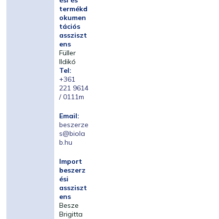
ési és
termékd
okumen
tációs
assziszt
ens
Füller
Ildikó
Tel:
+361
221 9614
/ 0111m
Email:
beszerze
s@biola
b.hu
Import
beszerz
ési
assziszt
ens
Besze
Brigitta