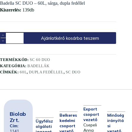
Badella SC DUO – 60L, sárga, dupla fedéllel
Kiszerelés:
139db
Ajánlatkérő kosárba teszem
TERMÉKKÓD:
SC 60 DUO
KATEGÓRIA:
BADELLÁK
CÍMKÉK:
60L
,
DUPLA FEDÉLLEL
,
SC DUO
Export
Biolab
csoport
Belkeres
Minőség
Zrt.
vezető
kedelmi
irányítá
Ügyfélsz
Csepeli
Cím:
csoport
si
olgálati
Anna
1141
vezető
vezető
igazgat