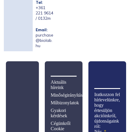
Tel:
+361
221 9614
/ 0132m
Email:
purchase
@biolab.
hu
Aktuális
híreink
Iratkozzon fel
Minőségirányítás
hírlevelünkre,
Műbizonylatok
hogy
Gyakori
értesüljön
kérdések
akcióinkról,
újdonságaink
Cégünkről
ról:
Cookie
Név