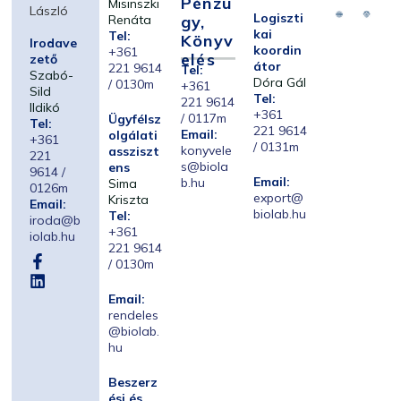
Pénzü
Misinszki
László
Logiszti
Renáta
Gy,
kai
Tel:
Könyv
Irodave
koordin
+361
Elés
zető
átor
221 9614
Tel:
Szabó-
Dóra Gál
/ 0130m
+361
Sild
Tel:
221 9614
Ildikó
+361
/ 0117m
Ügyfélsz
Tel:
221 9614
Email:
olgálati
+361
/ 0131m
konyvele
assziszt
221
s@biola
ens
9614 /
Email:
b.hu
Sima
0126m
export@
Kriszta
Email:
biolab.hu
Tel:
iroda@b
+361
iolab.hu
221 9614
/ 0130m
Email:
rendeles
@biolab.
hu
Beszerz
ési és