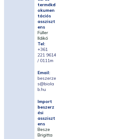
termékd
okumen
tációs
assziszt
ens
Füller
Ildikó
Tel:
+361
221 9614
/ 0111m
Email:
beszerze
s@biola
b.hu
Import
beszerz
ési
assziszt
ens
Besze
Brigitta