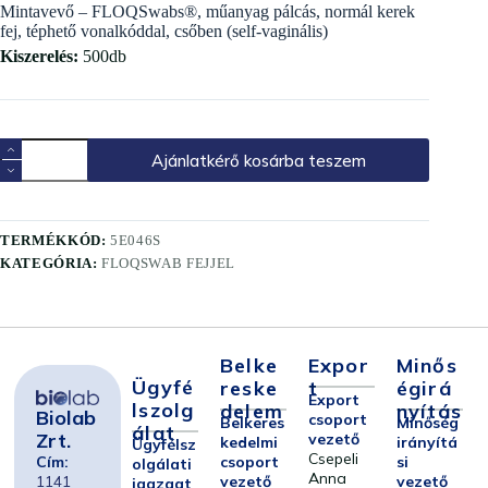
Mintavevő – FLOQSwabs®, műanyag pálcás, normál kerek
fej, téphető vonalkóddal, csőben (self-vaginális)
Kiszerelés:
500db
Ajánlatkérő kosárba teszem
TERMÉKKÓD:
5E046S
KATEGÓRIA:
FLOQSWAB FEJJEL
Belke
Expor
Minős
Ügyfé
Reske
T
Égirá
Export
Lszolg
Delem
Nyítás
Biolab
csoport
Belkeres
Minőség
Álat
Zrt.
vezető
kedelmi
irányítá
Ügyfélsz
Csepeli
Cím:
csoport
si
olgálati
Anna
1141
vezető
vezető
igazgat