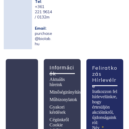
Tel:
+361
221 9614
/ 0132m
Email:
purchase
@biolab.
hu
Feliratko
Informáci
Zás
Ók
Hírlevélr
Aktuális
híreink
E
Iratkozzon fel
Minőségirányítás
hírlevelünkre,
Műbizonylatok
hogy
Gyakori
értesüljön
kérdések
akcióinkról,
újdonságaink
Cégünkről
ról:
Cookie
Név