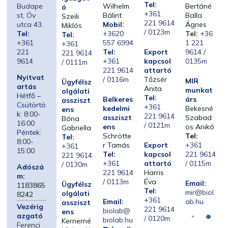
Tel:
Budape
Wilhelm
Bertáné
ó
+361
st, Öv
Bálint
Balla
Szeili
221 9614
utca 43.
Mobil:
Ágnes
Miklós
/ 0123m
Tel:
+3620
Tel:
+36
Tel:
+361
557 6994
1 221
+361
221
Tel:
Export
9614 /
221 9614
9614
+361
kapcsol
0135m
/ 0111m
221 9614
attartó
Nyitvat
/ 0116m
Tőzsér
MIR
Ügyfélsz
artás
Anita
munkat
olgálati
Hétfő –
Tel:
Belkeres
árs
assziszt
Csütörtö
+361
kedelmi
Bekesné
ens
k:
8:00-
221 9614
assziszt
Szabad
Bóna
16:00
/ 0121m
ens
os Anikó
Gabriella
Péntek:
Schrötte
Tel:
Tel:
8:00-
r Tamás
Export
+361
+361
15:00
Tel:
kapcsol
221 9614
221 9614
+361
attartó
/ 0115m
/ 0130m
Adószá
221 9614
Harris
m:
/ 0113m
Éva
Email:
Ügyfélsz
1183865
Tel:
mir@biol
olgálati
8242
+361
Email:
ab.hu
assziszt
Vezérig
221 9614
biolab@
ens
azgató
/ 0120m
biolab.hu
Kernerné
Ferenci