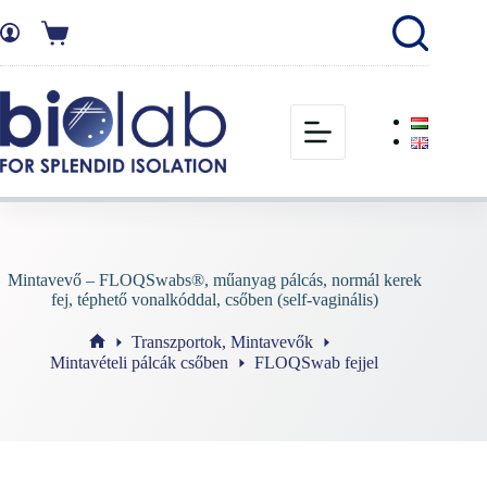
Mintavevő – FLOQSwabs®, műanyag pálcás, normál kerek
fej, téphető vonalkóddal, csőben (self-vaginális)
Transzportok, Mintavevők
Mintavételi pálcák csőben
FLOQSwab fejjel