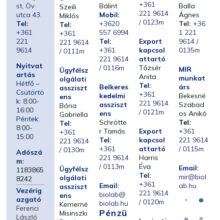
+361
st, Öv
Bálint
Balla
Szeili
221 9614
utca 43.
Mobil:
Ágnes
Miklós
/ 0123m
Tel:
+3620
Tel:
+36
Tel:
+361
557 6994
1 221
+361
221
Tel:
Export
9614 /
221 9614
9614
+361
kapcsol
0135m
/ 0111m
221 9614
attartó
Nyitvat
/ 0116m
Tőzsér
MIR
Ügyfélsz
artás
Anita
munkat
olgálati
Hétfő –
Tel:
Belkeres
árs
assziszt
Csütörtö
+361
kedelmi
Bekesné
ens
k:
8:00-
221 9614
assziszt
Szabad
Bóna
16:00
/ 0121m
ens
os Anikó
Gabriella
Péntek:
Schrötte
Tel:
Tel:
8:00-
r Tamás
Export
+361
+361
15:00
Tel:
kapcsol
221 9614
221 9614
+361
attartó
/ 0115m
/ 0130m
Adószá
221 9614
Harris
m:
/ 0113m
Éva
Email:
Ügyfélsz
1183865
Tel:
mir@biol
olgálati
8242
+361
Email:
ab.hu
assziszt
Vezérig
221 9614
biolab@
ens
azgató
/ 0120m
biolab.hu
Kernerné
Ferenci
Pénzü
Misinszki
László