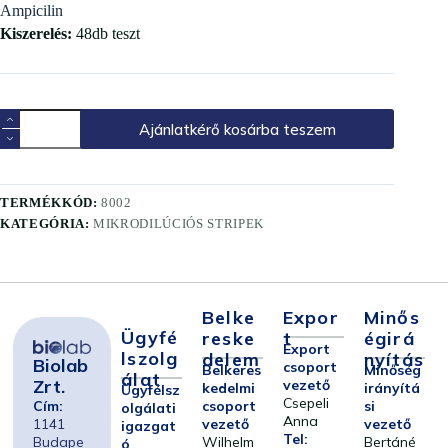
Ampicilin
Kiszerelés:
48db teszt
Ajánlatkérő kosárba teszem
TERMÉKKÓD:
8002
KATEGÓRIA:
MIKRODILÚCIÓS STRIPEK
Belke
Expor
Minős
Ügyfé
Reske
T
Égirá
Export
Lszolg
Delem
Nyítás
Biolab
csoport
Belkeres
Minőség
Álat
Zrt.
vezető
kedelmi
irányítá
Ügyfélsz
Csepeli
Cím:
csoport
si
olgálati
Anna
1141
vezető
vezető
igazgat
Tel:
Budape
Wilhelm
Bertáné
ó