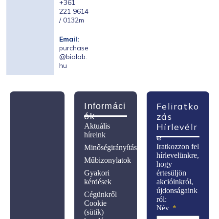
+361
221 9614
/ 0132m
Email:
purchase
@biolab.
hu
Feliratko
Informáci
Zás
Ók
Hírlevélr
Aktuális
híreink
E
Iratkozzon fel
Minőségirányítás
hírlevelünkre,
Műbizonylatok
hogy
Gyakori
értesüljön
kérdések
akcióinkról,
újdonságaink
Cégünkről
ról:
Cookie
Név
(sütik)