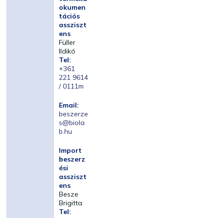
okumen
tációs
assziszt
ens
Füller
Ildikó
Tel:
+361
221 9614
/ 0111m
Email:
beszerze
s@biola
b.hu
Import
beszerz
ési
assziszt
ens
Besze
Brigitta
Tel: