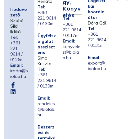
Logiszti
Renáta
Gy,
kai
Tel:
Könyv
Irodave
koordin
+361
Elés
zető
átor
221 9614
Tel:
Szabó-
Dóra Gál
/ 0130m
+361
Sild
Tel:
221 9614
Ildikó
+361
/ 0117m
Ügyfélsz
Tel:
221 9614
Email:
olgálati
+361
/ 0131m
konyvele
assziszt
221
s@biola
ens
9614 /
Email:
b.hu
Sima
0126m
export@
Kriszta
Email:
biolab.hu
Tel:
iroda@b
+361
iolab.hu
221 9614
/ 0130m
Email:
rendeles
@biolab.
hu
Beszerz
ési és
termékd