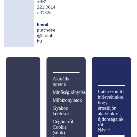
+361
221 9614
/ 0132m
Email:
purchase
@biolab.
hu
Aktuális
híreink
Iratkozzon fel
Minőségirányítás
hírlevelünkre,
Műbizonylatok
hogy
Gyakori
értesüljön
kérdések
akcióinkról,
újdonságaink
Cégünkről
ról:
Cookie
Név
(sütik)