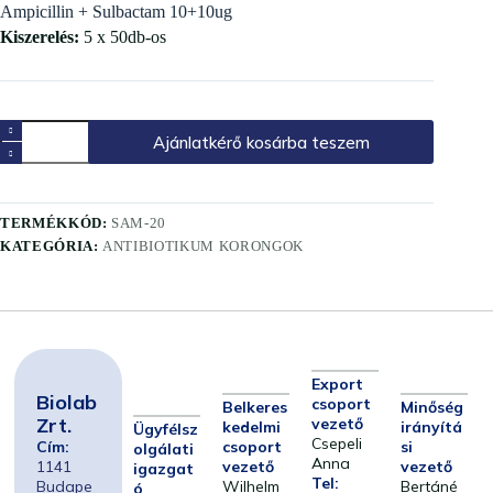
Ampicillin + Sulbactam 10+10ug
Kiszerelés:
5 x 50db-os
Ajánlatkérő kosárba teszem
TERMÉKKÓD:
SAM-20
KATEGÓRIA:
ANTIBIOTIKUM KORONGOK
Export
Biolab
csoport
Belkeres
Minőség
Zrt.
vezető
kedelmi
irányítá
Ügyfélsz
Csepeli
Cím:
csoport
si
olgálati
Anna
1141
vezető
vezető
igazgat
Tel:
Budape
Wilhelm
Bertáné
ó