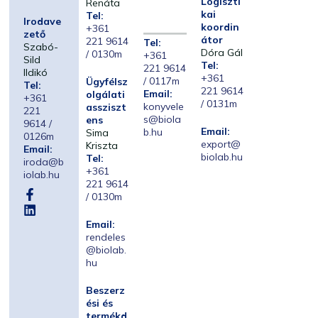
Logiszti
Renáta
kai
Tel:
Irodave
koordin
+361
zető
átor
221 9614
Tel:
Szabó-
Dóra Gál
/ 0130m
+361
Sild
Tel:
221 9614
Ildikó
+361
/ 0117m
Ügyfélsz
Tel:
221 9614
Email:
olgálati
+361
/ 0131m
konyvele
assziszt
221
s@biola
ens
9614 /
Email:
b.hu
Sima
0126m
export@
Kriszta
Email:
biolab.hu
Tel:
iroda@b
+361
iolab.hu
221 9614
/ 0130m
Email:
rendeles
@biolab.
hu
Beszerz
ési és
termékd