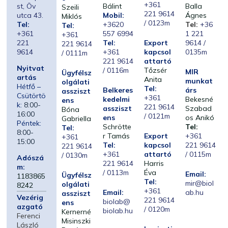
+361
st, Öv
Bálint
Balla
Szeili
221 9614
utca 43.
Mobil:
Ágnes
Miklós
/ 0123m
Tel:
+3620
Tel:
+36
Tel:
+361
557 6994
1 221
+361
221
Tel:
Export
9614 /
221 9614
9614
+361
kapcsol
0135m
/ 0111m
221 9614
attartó
Nyitvat
/ 0116m
Tőzsér
MIR
Ügyfélsz
artás
Anita
munkat
olgálati
Hétfő –
Tel:
Belkeres
árs
assziszt
Csütörtö
+361
kedelmi
Bekesné
ens
k:
8:00-
221 9614
assziszt
Szabad
Bóna
16:00
/ 0121m
ens
os Anikó
Gabriella
Péntek:
Schrötte
Tel:
Tel:
8:00-
r Tamás
Export
+361
+361
15:00
Tel:
kapcsol
221 9614
221 9614
+361
attartó
/ 0115m
/ 0130m
Adószá
221 9614
Harris
m:
/ 0113m
Éva
Email:
Ügyfélsz
1183865
Tel:
mir@biol
olgálati
8242
+361
Email:
ab.hu
assziszt
Vezérig
221 9614
biolab@
ens
azgató
/ 0120m
biolab.hu
Kernerné
Ferenci
Misinszki
László