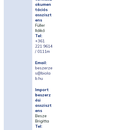
okumen
tációs
assziszt
ens
Füller
Ildikó
Tel:
+361
221 9614
/ 0111m
Email:
beszerze
s@biola
b.hu
Import
beszerz
ési
assziszt
ens
Besze
Brigitta
Tel: