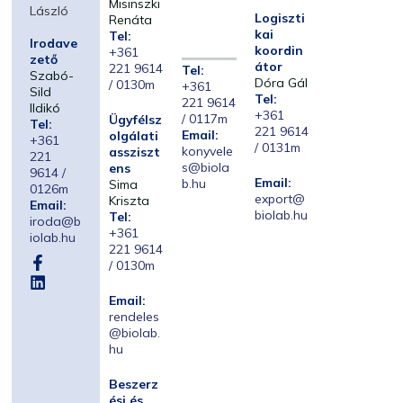
Misinszki
László
Logiszti
Renáta
kai
Tel:
Irodave
koordin
+361
zető
átor
221 9614
Tel:
Szabó-
Dóra Gál
/ 0130m
+361
Sild
Tel:
221 9614
Ildikó
+361
/ 0117m
Ügyfélsz
Tel:
221 9614
Email:
olgálati
+361
/ 0131m
konyvele
assziszt
221
s@biola
ens
9614 /
Email:
b.hu
Sima
0126m
export@
Kriszta
Email:
biolab.hu
Tel:
iroda@b
+361
iolab.hu
221 9614
/ 0130m
Email:
rendeles
@biolab.
hu
Beszerz
ési és