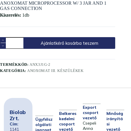
ANOXOMAT MICROPROCESSOR W/ 3 JAR AND 1
GAS CONNECTION
Kiszerelés:
1db
Ajánlatkérő kosárba teszem
TERMÉKKÓD:
ANX3J1G-2
KATEGÓRIA:
ANOXOMAT III. KÉSZÜLÉKEK
Export
Biolab
csoport
Belkeres
Minőség
Zrt.
vezető
kedelmi
irányítá
Ügyfélsz
Csepeli
Cím:
csoport
si
olgálati
Anna
1141
vezető
vezető
igazgat