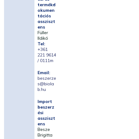
termékd
okumen
tációs
assziszt
ens
Füller
Ildikó
Tel:
+361
221 9614
/ 0111m
Email:
beszerze
s@biola
b.hu
Import
beszerz
ési
assziszt
ens
Besze
Brigitta