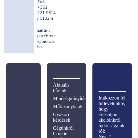
Tel:
+361
221 9614
/ 0132m
Email:
purchase
@biolab.
hu
Aktuális
híreink
Iratkozzon fel
Minőségirányítás
hírlevelünkre,
Műbizonylatok
hogy
Gyakori
értesüljön
kérdések
akcióinkról,
újdonságaink
Cégünkről
ról:
Cookie
Név