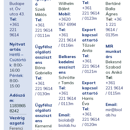
Tel:
Budape
Wilhelm
Bertáné
ó
+361
st, Öv
Bálint
Balla
Szeili
221 9614
utca 43.
Mobil:
Ágnes
Miklós
/ 0123m
Tel:
+3620
Tel:
+36
Tel:
+361
557 6994
1 221
+361
221
Tel:
Export
9614 /
221 9614
9614
+361
kapcsol
0135m
/ 0111m
221 9614
attartó
Nyitvat
/ 0116m
Tőzsér
MIR
Ügyfélsz
artás
Anita
munkat
olgálati
Hétfő –
Tel:
Belkeres
árs
assziszt
Csütörtö
+361
kedelmi
Bekesné
ens
k:
8:00-
221 9614
assziszt
Szabad
Bóna
16:00
/ 0121m
ens
os Anikó
Gabriella
Péntek:
Schrötte
Tel:
Tel:
8:00-
r Tamás
Export
+361
+361
15:00
Tel:
kapcsol
221 9614
221 9614
+361
attartó
/ 0115m
/ 0130m
Adószá
221 9614
Harris
m:
/ 0113m
Éva
Email:
Ügyfélsz
1183865
Tel:
mir@biol
olgálati
8242
+361
Email:
ab.hu
assziszt
Vezérig
221 9614
biolab@
ens
azgató
/ 0120m
biolab.hu
Kernerné
Ferenci