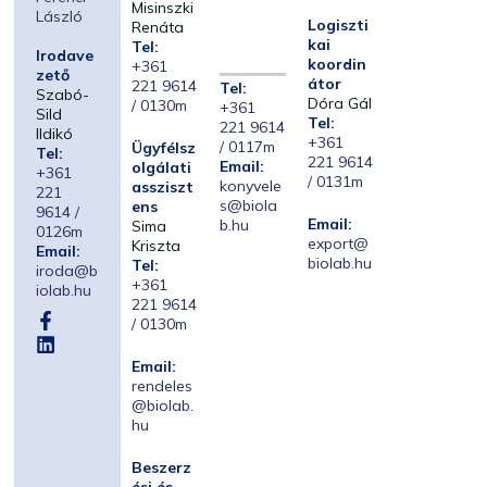
Misinszki
László
Logiszti
Renáta
kai
Tel:
Irodave
koordin
+361
zető
átor
221 9614
Tel:
Szabó-
Dóra Gál
/ 0130m
+361
Sild
Tel:
221 9614
Ildikó
+361
/ 0117m
Ügyfélsz
Tel:
221 9614
Email:
olgálati
+361
/ 0131m
konyvele
assziszt
221
s@biola
ens
9614 /
Email:
b.hu
Sima
0126m
export@
Kriszta
Email:
biolab.hu
Tel:
iroda@b
+361
iolab.hu
221 9614
/ 0130m
Email:
rendeles
@biolab.
hu
Beszerz