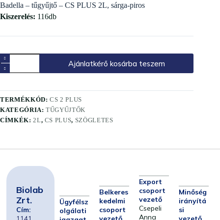
Badella – tűgyűjtő – CS PLUS 2L, sárga-piros
Kiszerelés:
116db
Ajánlatkérő kosárba teszem
TERMÉKKÓD:
CS 2 PLUS
KATEGÓRIA:
TŰGYŰJTŐK
CÍMKÉK:
2L
,
CS PLUS
,
SZÖGLETES
Export
Biolab
csoport
Belkeres
Minőség
Zrt.
vezető
kedelmi
irányítá
Ügyfélsz
Csepeli
Cím:
csoport
si
olgálati
Anna
1141
vezető
vezető
igazgat