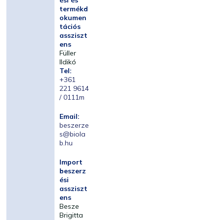
ési és
termékd
okumen
tációs
assziszt
ens
Füller
Ildikó
Tel:
+361
221 9614
/ 0111m
Email:
beszerze
s@biola
b.hu
Import
beszerz
ési
assziszt
ens
Besze
Brigitta