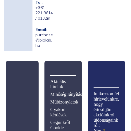
Tel:
+361
221 9614
/ 0132m
Email:
purchase
@biolab.
hu
Aktuális
híreink
Iratkozzon fel
Minőségirányítás
hírlevelünkre,
Műbizonylatok
hogy
Gyakori
értesüljön
kérdések
akcióinkról,
újdonságaink
Cégünkről
ról:
Cookie
Név