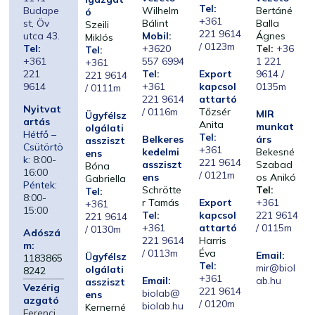
Tel:
Budape
Wilhelm
Bertáné
ó
+361
st, Öv
Bálint
Balla
Szeili
221 9614
utca 43.
Mobil:
Ágnes
Miklós
/ 0123m
Tel:
+3620
Tel:
+36
Tel:
+361
557 6994
1 221
+361
221
Tel:
Export
9614 /
221 9614
9614
+361
kapcsol
0135m
/ 0111m
221 9614
attartó
Nyitvat
/ 0116m
Tőzsér
MIR
Ügyfélsz
artás
Anita
munkat
olgálati
Hétfő –
Tel:
Belkeres
árs
assziszt
Csütörtö
+361
kedelmi
Bekesné
ens
k:
8:00-
221 9614
assziszt
Szabad
Bóna
16:00
/ 0121m
ens
os Anikó
Gabriella
Péntek:
Schrötte
Tel:
Tel:
8:00-
r Tamás
Export
+361
+361
15:00
Tel:
kapcsol
221 9614
221 9614
+361
attartó
/ 0115m
/ 0130m
Adószá
221 9614
Harris
m:
/ 0113m
Éva
Email:
Ügyfélsz
1183865
Tel:
mir@biol
olgálati
8242
+361
Email:
ab.hu
assziszt
Vezérig
221 9614
biolab@
ens
azgató
/ 0120m
biolab.hu
Kernerné
Ferenci