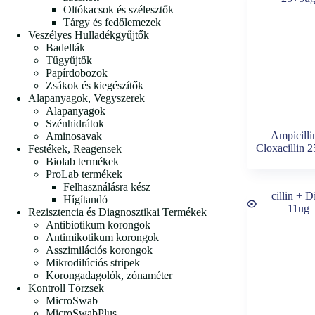
Oltókacsok és szélesztők
Tárgy és fedőlemezek
Veszélyes Hulladékgyűjtők
Badellák
Tűgyűjtők
Papírdobozok
Zsákok és kiegészítők
Alapanyagok, Vegyszerek
Alapanyagok
Szénhidrátok
Ampicilli
Aminosavak
Cloxacillin 
Festékek, Reagensek
Biolab termékek
ProLab termékek
Felhasználásra kész
Hígítandó
Rezisztencia és Diagnosztikai Termékek
Antibiotikum korongok
Antimikotikum korongok
Asszimilációs korongok
Mikrodilúciós stripek
Korongadagolók, zónaméter
Kontroll Törzsek
MicroSwab
MicroSwabPlus