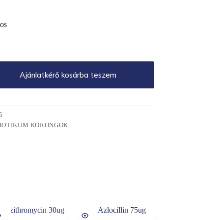
os
Ajánlatkérő kosárba teszem
5
IOTIKUM KORONGOK