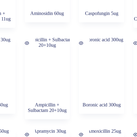
n +
Aminosidin 60ug
Caspofungin 5ug
n 11ug
C
30ug
Ampicillin +
Boronic acid 300ug
Sulbactam 20+10ug