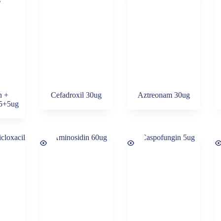
n +
Cefadroxil 30ug
Aztreonam 30ug
25+5ug