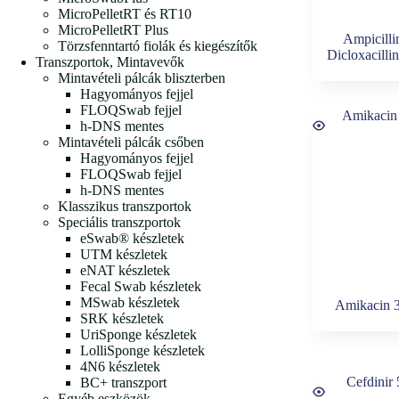
MicroPelletRT és RT10
MicroPelletRT Plus
Ampicilli
Törzsfenntartó fiolák és kiegészítők
Dicloxacilli
Transzportok, Mintavevők
Mintavételi pálcák bliszterben
Hagyományos fejjel
FLOQSwab fejjel
h-DNS mentes
Mintavételi pálcák csőben
Hagyományos fejjel
FLOQSwab fejjel
h-DNS mentes
Klasszikus transzportok
Speciális transzportok
eSwab® készletek
UTM készletek
eNAT készletek
Fecal Swab készletek
MSwab készletek
Amikacin 
SRK készletek
UriSponge készletek
LolliSponge készletek
4N6 készletek
BC+ transzport
Egyéb eszközök