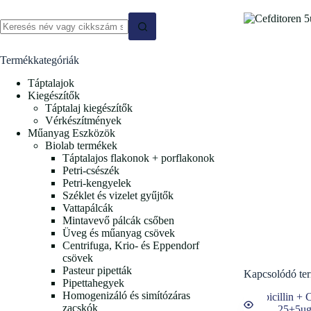
Termékkategóriák
Táptalajok
Kiegészítők
Táptalaj kiegészítők
Vérkészítmények
Műanyag Eszközök
Biolab termékek
Táptalajos flakonok + porflakonok
Petri-csészék
Petri-kengyelek
Széklet és vizelet gyűjtők
Vattapálcák
Mintavevő pálcák csőben
Üveg és műanyag csövek
Centrifuga, Krio- és Eppendorf
csövek
Pasteur pipetták
Kapcsolódó te
Pipettahegyek
Homogenizáló és simítózáras
zacskók