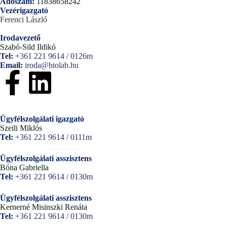
Adószám:
11838658242
Vezérigazgató
Ferenci László
Irodavezető
Szabó-Sild Ildikó
Tel:
+361 221 9614 / 0126m
Email:
iroda@biolab.hu
Ügyfélszolgálati igazgató
Szeili Miklós
Tel:
+361 221 9614 / 0111m
Ügyfélszolgálati asszisztens
Bóna Gabriella
Tel:
+361 221 9614 / 0130m
Ügyfélszolgálati asszisztens
Kernerné Misinszki Renáta
Tel:
+361 221 9614 / 0130m