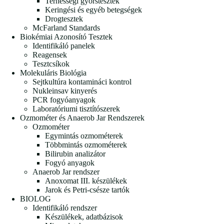
Terhességi gyorstesztek
Keringési és egyéb betegségek
Drogtesztek
McFarland Standards
Biokémiai Azonosító Tesztek
Identifikáló panelek
Reagensek
Tesztcsíkok
Molekuláris Biológia
Sejtkultúra kontamináci kontrol
Nukleinsav kinyerés
PCR fogyóanyagok
Laboratóriumi tisztítószerek
Ozmométer és Anaerob Jar Rendszerek
Ozmométer
Egymintás ozmométerek
Többmintás ozmométerek
Bilirubin analizátor
Fogyó anyagok
Anaerob Jar rendszer
Anoxomat III. készülékek
Jarok és Petri-csésze tartók
BIOLOG
Identifikáló rendszer
Készülékek, adatbázisok