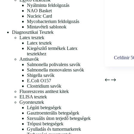
Nyálminta feldolgozás
NAO Basket
Nucleic Card
Mycobacterium feldolgozás
Mintavételi sablonok
Diagnosztikai Tesztek
Latex tesztek
Latex tesztek
Kiegészítő termékek Latex
tesztekhez
Cefdinir 
Antisavók
Salmonella polivalens savók
Salmonella monovalens savók
Shigella savók
E.Coli O157
Clostridium savók
Fluoreszcens antitest kitek
ELISA tesztek
Gyorstesztek
Légúti betegségek
Gasztroenterális betegségek
Szexuális úton terjedő betegségek
Trópusi betegségek
Gyulladás és tumormarkerek