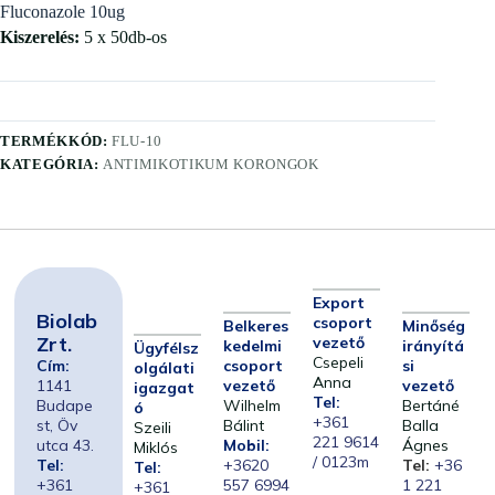
Fluconazole 10ug
Kiszerelés:
5 x 50db-os
TERMÉKKÓD:
FLU-10
KATEGÓRIA:
ANTIMIKOTIKUM KORONGOK
Export
Biolab
csoport
Belkeres
Minőség
Zrt.
vezető
kedelmi
irányítá
Ügyfélsz
Csepeli
Cím:
csoport
si
olgálati
Anna
1141
vezető
vezető
igazgat
Tel:
Budape
Wilhelm
Bertáné
ó
+361
st, Öv
Bálint
Balla
Szeili
221 9614
utca 43.
Mobil:
Ágnes
Miklós
/ 0123m
Tel:
+3620
Tel:
+36
Tel:
+361
557 6994
1 221
+361