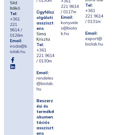
/ 0130m
+361
Sild
Tel:
221 9614
Ildikó
+361
/ 0117m
Ügyfélsz
Tel:
221 9614
Email:
olgálati
+361
/ 0131m
konyvele
assziszt
221
s@biola
ens
9614 /
Email:
b.hu
Sima
0126m
export@
Kriszta
Email:
biolab.hu
Tel:
iroda@b
+361
iolab.hu
221 9614
/ 0130m
Email:
rendeles
@biolab.
hu
Beszerz
ési és
termékd
okumen
tációs
assziszt
ens