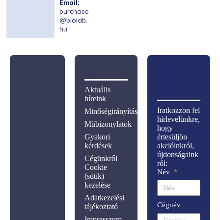
Email:
purchase
@biolab.
hu
Aktuális
híreink
Iratkozzon fel
Minőségirányítás
hírlevelünkre,
Műbizonylatok
hogy
Gyakori
értesüljön
kérdések
akcióinkról,
újdonságaink
Cégünkről
ról:
Cookie
Név
(sütik)
kezelése
Adatkezelési
Cégnév
tájékoztató
Impresszum