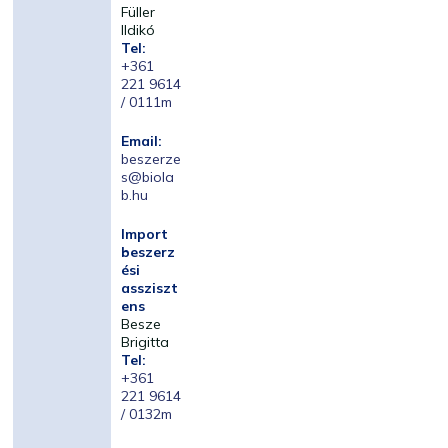
Füller
Ildikó
Tel:
+361
221 9614
/ 0111m
Email:
beszerze
s@biola
b.hu
Import
beszerz
ési
assziszt
ens
Besze
Brigitta
Tel:
+361
221 9614
/ 0132m