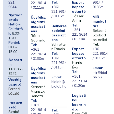
221
Tel:
Export
9614 /
221 9614
9614
+361
kapcsol
0135m
/ 0111m
221 9614
attartó
Nyitvat
/ 0116m
Tőzsér
MIR
Ügyfélsz
artás
Anita
munkat
olgálati
Hétfő –
Tel:
Belkeres
árs
assziszt
Csütörtö
+361
kedelmi
Bekesné
ens
k:
8:00-
221 9614
assziszt
Szabad
Bóna
16:00
/ 0121m
ens
os Anikó
Gabriella
Péntek:
Schrötte
Tel:
Tel:
8:00-
r Tamás
Export
+361
+361
15:00
Tel:
kapcsol
221 9614
221 9614
+361
attartó
/ 0115m
/ 0130m
Adószá
221 9614
Harris
m:
/ 0113m
Éva
Email:
Ügyfélsz
1183865
Tel:
mir@biol
olgálati
8242
+361
Email:
ab.hu
assziszt
Vezérig
221 9614
biolab@
ens
azgató
/ 0120m
biolab.hu
Kernerné
Ferenci
Misinszki
László
Logiszti
Renáta
kai
Tel:
Irodave
koordin
+361
zető
átor
221 9614
Tel:
Szabó-
Dóra Gál