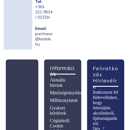
Tel:
+361
221 9614
/ 0132m
Email:
purchase
@biolab.
hu
Feliratko
Informáci
Zás
Ók
Hírlevélr
Aktuális
híreink
E
Iratkozzon fel
Minőségirányítás
hírlevelünkre,
Műbizonylatok
hogy
Gyakori
értesüljön
kérdések
akcióinkról,
újdonságaink
Cégünkről
ról:
Cookie
Név