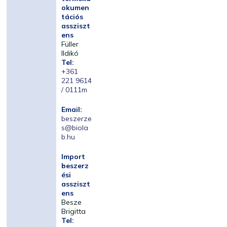
okumen
tációs
assziszt
ens
Füller
Ildikó
Tel:
+361
221 9614
/ 0111m
Email:
beszerze
s@biola
b.hu
Import
beszerz
ési
assziszt
ens
Besze
Brigitta
Tel: