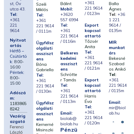
+361
st, Öv
Bálint
Balla
Szeili
221 9614
utca 43.
Mobil:
Ágnes
Miklós
/ 0123m
Tel:
+3620
Tel:
+36
Tel:
+361
557 6994
1 221
+361
221
Tel:
Export
9614 /
221 9614
9614
+361
kapcsol
0135m
/ 0111m
221 9614
attartó
Nyitvat
/ 0116m
Tőzsér
MIR
Ügyfélsz
artás
Anita
munkat
olgálati
Hétfő –
Tel:
Belkeres
árs
assziszt
Csütörtö
+361
kedelmi
Bekesné
ens
k:
8:00-
221 9614
assziszt
Szabad
Bóna
16:00
/ 0121m
ens
os Anikó
Gabriella
Péntek:
Schrötte
Tel:
Tel:
8:00-
r Tamás
Export
+361
+361
15:00
Tel:
kapcsol
221 9614
221 9614
+361
attartó
/ 0115m
/ 0130m
Adószá
221 9614
Harris
m:
/ 0113m
Éva
Email:
Ügyfélsz
1183865
Tel:
mir@biol
olgálati
8242
+361
Email:
ab.hu
assziszt
Vezérig
221 9614
biolab@
ens
azgató
/ 0120m
biolab.hu
Kernerné
Ferenci
Pénzü
Misinszki
László