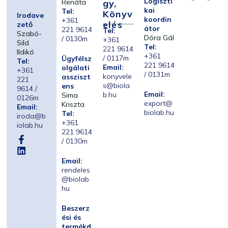
Logiszti
Renáta
Gy,
kai
Tel:
Könyv
Irodave
koordin
+361
Elés
zető
átor
221 9614
Tel:
Szabó-
Dóra Gál
/ 0130m
+361
Sild
Tel:
221 9614
Ildikó
+361
/ 0117m
Ügyfélsz
Tel:
221 9614
Email:
olgálati
+361
/ 0131m
konyvele
assziszt
221
s@biola
ens
9614 /
Email:
b.hu
Sima
0126m
export@
Kriszta
Email:
biolab.hu
Tel:
iroda@b
+361
iolab.hu
221 9614
/ 0130m
Email:
rendeles
@biolab.
hu
Beszerz
ési és
termékd