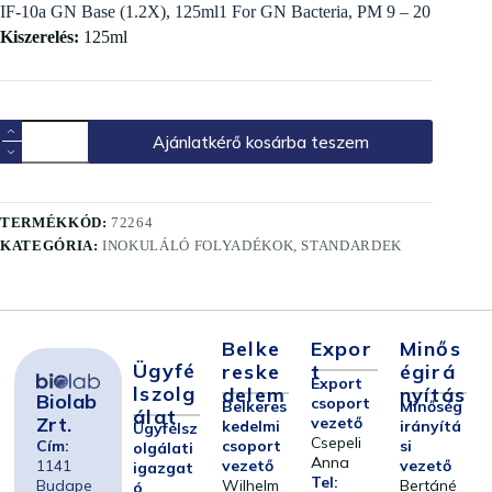
IF-10a GN Base (1.2X), 125ml1 For GN Bacteria, PM 9 – 20
Kiszerelés:
125ml
Ajánlatkérő kosárba teszem
TERMÉKKÓD:
72264
KATEGÓRIA:
INOKULÁLÓ FOLYADÉKOK, STANDARDEK
Belke
Expor
Minős
Ügyfé
Reske
T
Égirá
Export
Lszolg
Delem
Nyítás
Biolab
csoport
Belkeres
Minőség
Álat
Zrt.
vezető
kedelmi
irányítá
Ügyfélsz
Csepeli
Cím:
csoport
si
olgálati
Anna
1141
vezető
vezető
igazgat
Tel:
Budape
Wilhelm
Bertáné
ó