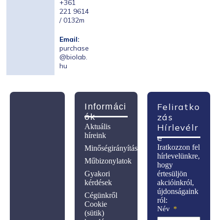
+361
221 9614
/ 0132m
Email:
purchase
@biolab.
hu
Feliratko
Informáci
Zás
Ók
Hírlevélr
Aktuális
híreink
E
Iratkozzon fel
Minőségirányítás
hírlevelünkre,
Műbizonylatok
hogy
Gyakori
értesüljön
kérdések
akcióinkról,
újdonságaink
Cégünkről
ról:
Cookie
Név
(sütik)