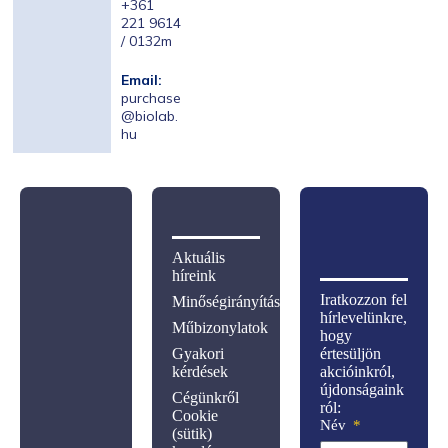
+361
221 9614
/ 0132m
Email:
purchase
@biolab.
hu
Aktuális
híreink
Iratkozzon fel
Minőségirányítás
hírlevelünkre,
Műbizonylatok
hogy
Gyakori
értesüljön
kérdések
akcióinkról,
újdonságaink
Cégünkről
ról:
Cookie
Név
(sütik)