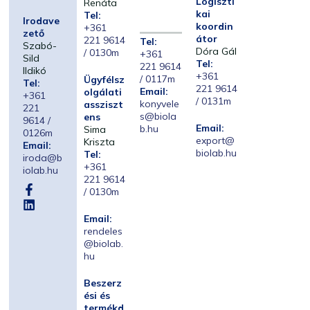
Logiszti
Renáta
kai
Tel:
Irodave
koordin
+361
zető
átor
221 9614
Tel:
Szabó-
Dóra Gál
/ 0130m
+361
Sild
Tel:
221 9614
Ildikó
+361
/ 0117m
Ügyfélsz
Tel:
221 9614
Email:
olgálati
+361
/ 0131m
konyvele
assziszt
221
s@biola
ens
9614 /
Email:
b.hu
Sima
0126m
export@
Kriszta
Email:
biolab.hu
Tel:
iroda@b
+361
iolab.hu
221 9614
/ 0130m
Email:
rendeles
@biolab.
hu
Beszerz
ési és
termékd