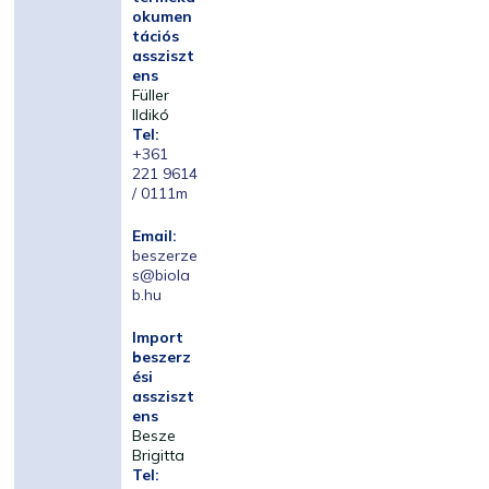
okumen
tációs
assziszt
ens
Füller
Ildikó
Tel:
+361
221 9614
/ 0111m
Email:
beszerze
s@biola
b.hu
Import
beszerz
ési
assziszt
ens
Besze
Brigitta
Tel: