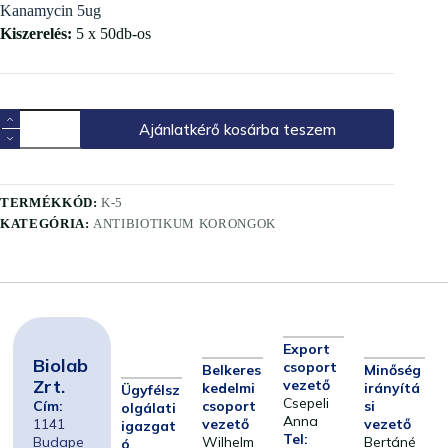
Kanamycin 5ug
Kiszerelés:
5 x 50db-os
Ajánlatkérő kosárba teszem
TERMÉKKÓD:
K-5
KATEGÓRIA:
ANTIBIOTIKUM KORONGOK
Export
Biolab
csoport
Belkeres
Minőség
Zrt.
vezető
kedelmi
irányítá
Ügyfélsz
Csepeli
Cím:
csoport
si
olgálati
Anna
1141
vezető
vezető
igazgat
Tel:
Budape
Wilhelm
Bertáné
ó