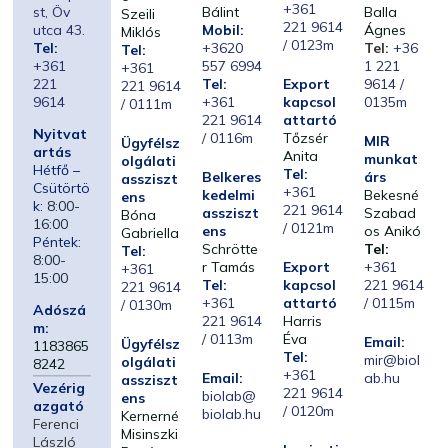
+361
st, Öv
Bálint
Balla
Szeili
221 9614
utca 43.
Mobil:
Ágnes
Miklós
/ 0123m
Tel:
+3620
Tel:
+36
Tel:
+361
557 6994
1 221
+361
221
Tel:
Export
9614 /
221 9614
9614
+361
kapcsol
0135m
/ 0111m
221 9614
attartó
Nyitvat
/ 0116m
Tőzsér
MIR
Ügyfélsz
artás
Anita
munkat
olgálati
Hétfő –
Tel:
Belkeres
árs
assziszt
Csütörtö
+361
kedelmi
Bekesné
ens
k:
8:00-
221 9614
assziszt
Szabad
Bóna
16:00
/ 0121m
ens
os Anikó
Gabriella
Péntek:
Schrötte
Tel:
Tel:
8:00-
r Tamás
Export
+361
+361
15:00
Tel:
kapcsol
221 9614
221 9614
+361
attartó
/ 0115m
/ 0130m
Adószá
221 9614
Harris
m:
/ 0113m
Éva
Email:
Ügyfélsz
1183865
Tel:
mir@biol
olgálati
8242
+361
Email:
ab.hu
assziszt
Vezérig
221 9614
biolab@
ens
azgató
/ 0120m
biolab.hu
Kernerné
Ferenci
Misinszki
László