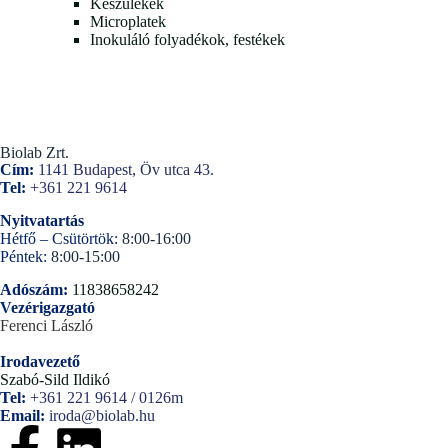
Készülékek
Microplatek
Inokuláló folyadékok, festékek
Biolab Zrt.
Cím:
1141 Budapest, Öv utca 43.
Tel:
+361 221 9614
Nyitvatartás
Hétfő – Csütörtök:
8:00-16:00
Péntek:
8:00-15:00
Adószám:
11838658242
Vezérigazgató
Ferenci László
Irodavezető
Szabó-Sild Ildikó
Tel:
+361 221 9614 / 0126m
Email:
iroda@biolab.hu