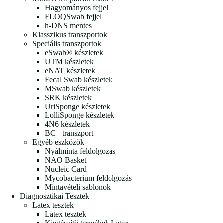
Hagyományos fejjel
FLOQSwab fejjel
h-DNS mentes
Klasszikus transzportok
Speciális transzportok
eSwab® készletek
UTM készletek
eNAT készletek
Fecal Swab készletek
MSwab készletek
SRK készletek
UriSponge készletek
LolliSponge készletek
4N6 készletek
BC+ transzport
Egyéb eszközök
Nyálminta feldolgozás
NAO Basket
Nucleic Card
Mycobacterium feldolgozás
Mintavételi sablonok
Diagnosztikai Tesztek
Latex tesztek
Latex tesztek
Kiegészítő termékek Latex