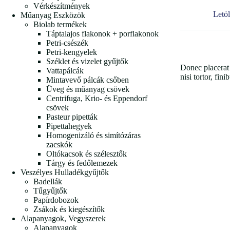
Vérkészítmények
Letö
Műanyag Eszközök
Biolab termékek
Táptalajos flakonok + porflakonok
Petri-csészék
Petri-kengyelek
Széklet és vizelet gyűjtők
Donec placerat 
Vattapálcák
nisi tortor, fin
Mintavevő pálcák csőben
Üveg és műanyag csövek
Centrifuga, Krio- és Eppendorf
csövek
Pasteur pipetták
Pipettahegyek
Homogenizáló és simítózáras
zacskók
Oltókacsok és szélesztők
Tárgy és fedőlemezek
Veszélyes Hulladékgyűjtők
Badellák
Tűgyűjtők
Papírdobozok
Zsákok és kiegészítők
Alapanyagok, Vegyszerek
Alapanyagok