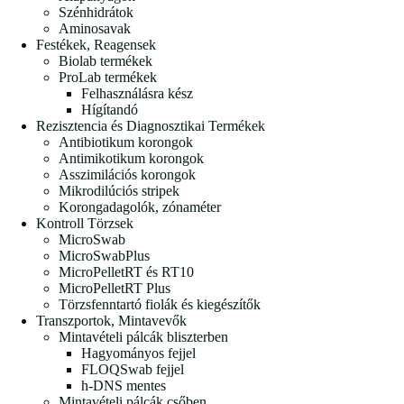
Szénhidrátok
Aminosavak
Festékek, Reagensek
Biolab termékek
ProLab termékek
Felhasználásra kész
Hígítandó
Rezisztencia és Diagnosztikai Termékek
Antibiotikum korongok
Antimikotikum korongok
Asszimilációs korongok
Mikrodilúciós stripek
Korongadagolók, zónaméter
Kontroll Törzsek
MicroSwab
MicroSwabPlus
MicroPelletRT és RT10
MicroPelletRT Plus
Törzsfenntartó fiolák és kiegészítők
Transzportok, Mintavevők
Mintavételi pálcák bliszterben
Hagyományos fejjel
FLOQSwab fejjel
h-DNS mentes
Mintavételi pálcák csőben