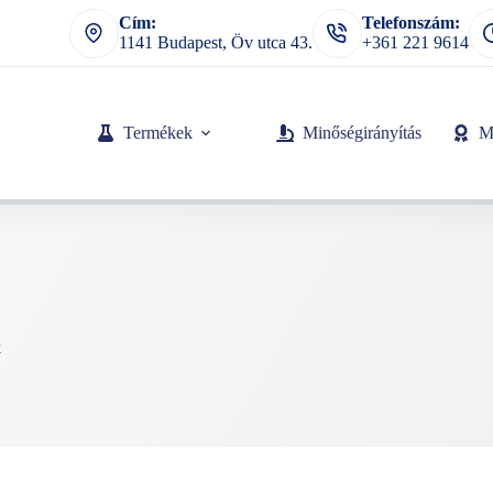
Cím:
Telefonszám:
1141 Budapest, Öv utca 43.
+361 221 9614
Termékek
Minőségirányítás
M
k