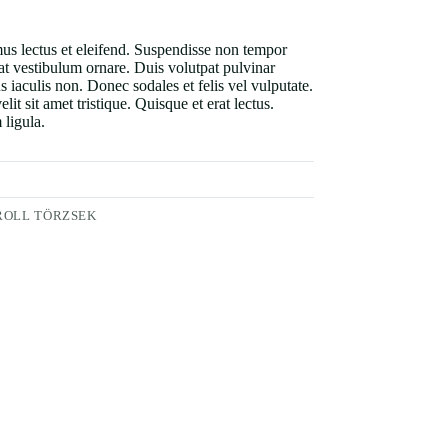
us lectus et eleifend. Suspendisse non tempor
rat vestibulum ornare. Duis volutpat pulvinar
us iaculis non. Donec sodales et felis vel vulputate.
lit sit amet tristique. Quisque et erat lectus.
 ligula.
ROLL TÖRZSEK