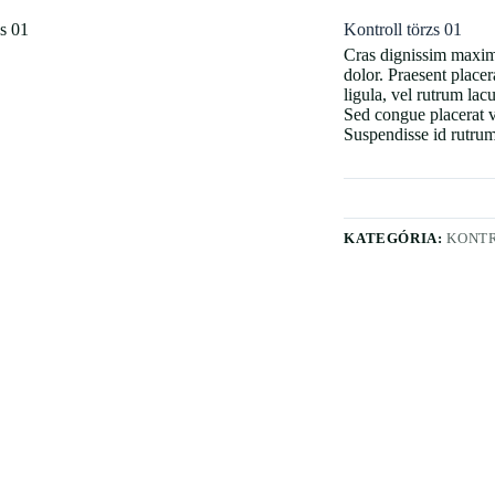
Kontroll törzs 01
Cras dignissim maxim
dolor. Praesent place
ligula, vel rutrum lac
Sed congue placerat ve
Suspendisse id rutrum
KATEGÓRIA:
KONT