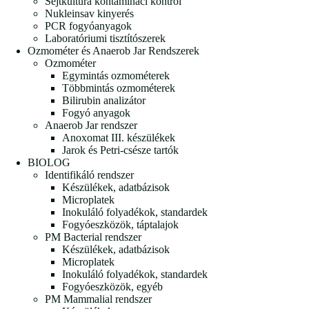
Sejtkultúra kontamináci kontrol
Nukleinsav kinyerés
PCR fogyóanyagok
Laboratóriumi tisztítószerek
Ozmométer és Anaerob Jar Rendszerek
Ozmométer
Egymintás ozmométerek
Többmintás ozmométerek
Bilirubin analizátor
Fogyó anyagok
Anaerob Jar rendszer
Anoxomat III. készülékek
Jarok és Petri-csésze tartók
BIOLOG
Identifikáló rendszer
Készülékek, adatbázisok
Microplatek
Inokuláló folyadékok, standardek
Fogyóeszközök, táptalajok
PM Bacterial rendszer
Készülékek, adatbázisok
Microplatek
Inokuláló folyadékok, standardek
Fogyóeszközök, egyéb
PM Mammalial rendszer