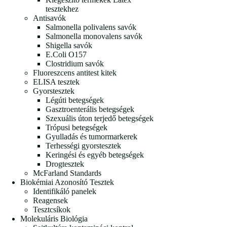
tesztekhez
Antisavók
Salmonella polivalens savók
Salmonella monovalens savók
Shigella savók
E.Coli O157
Clostridium savók
Fluoreszcens antitest kitek
ELISA tesztek
Gyorstesztek
Légúti betegségek
Gasztroenterális betegségek
Szexuális úton terjedő betegségek
Trópusi betegségek
Gyulladás és tumormarkerek
Terhességi gyorstesztek
Keringési és egyéb betegségek
Drogtesztek
McFarland Standards
Biokémiai Azonosító Tesztek
Identifikáló panelek
Reagensek
Tesztcsíkok
Molekuláris Biológia