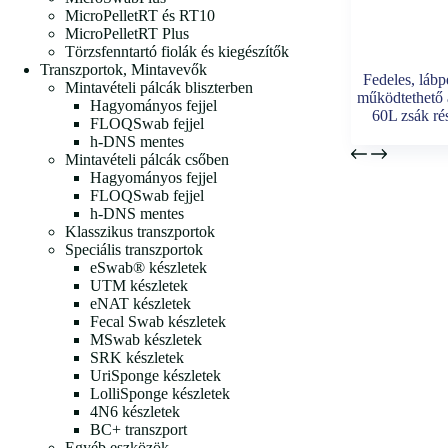
MicroPelletRT és RT10
MicroPelletRT Plus
Törzsfenntartó fiolák és kiegészítők
Transzportok, Mintavevők
Fedeles, lábp
Mintavételi pálcák bliszterben
működtethető 
Hagyományos fejjel
60L zsák ré
FLOQSwab fejjel
h-DNS mentes
Mintavételi pálcák csőben
Hagyományos fejjel
FLOQSwab fejjel
h-DNS mentes
Klasszikus transzportok
Speciális transzportok
eSwab® készletek
UTM készletek
eNAT készletek
Fecal Swab készletek
MSwab készletek
SRK készletek
UriSponge készletek
LolliSponge készletek
4N6 készletek
BC+ transzport
Egyéb eszközök