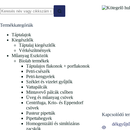
No
results
Termékkategóriák
Táptalajok
Kiegészítők
Táptalaj kiegészítők
Vérkészítmények
Műanyag Eszközök
Biolab termékek
Táptalajos flakonok + porflakonok
Petri-csészék
Petri-kengyelek
Széklet és vizelet gyűjtők
Vattapálcák
Mintavevő pálcák csőben
Üveg és műanyag csövek
Centrifuga, Krio- és Eppendorf
csövek
Pasteur pipetták
Kapcsolódó te
Pipettahegyek
Homogenizáló és simítózáras
zacskók