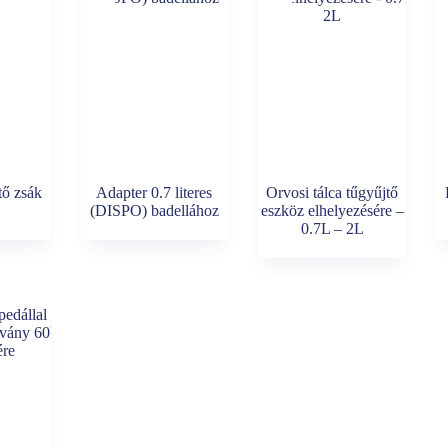
tő zsák
Adapter 0.7 literes
Orvosi tálca tűgyűjtő
(DISPO) badellához
eszköz elhelyezésére –
0.7L – 2L