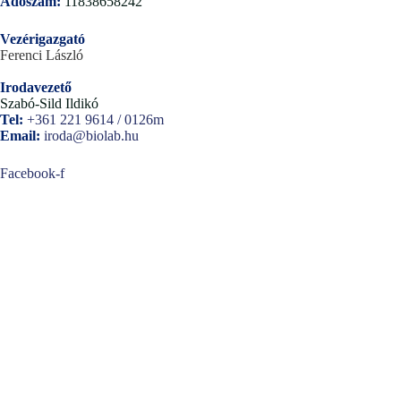
Adószám:
11838658242
Vezérigazgató
Ferenci László
Irodavezető
Szabó-Sild Ildikó
Tel:
+361 221 9614 / 0126m
Email:
iroda@biolab.hu
Facebook-f