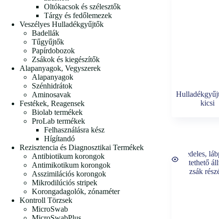
Oltókacsok és szélesztők
Tárgy és fedőlemezek
Veszélyes Hulladékgyűjtők
Badellák
Tűgyűjtők
Papírdobozok
Zsákok és kiegészítők
Alapanyagok, Vegyszerek
Alapanyagok
Szénhidrátok
Hulladékgyűj
Aminosavak
kicsi
Festékek, Reagensek
Biolab termékek
ProLab termékek
Felhasználásra kész
Hígítandó
Rezisztencia és Diagnosztikai Termékek
Antibiotikum korongok
Antimikotikum korongok
Asszimilációs korongok
Mikrodilúciós stripek
Korongadagolók, zónaméter
Kontroll Törzsek
MicroSwab
MicroSwabPlus