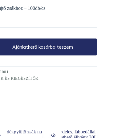
jtõ zsákhoz – 100db/cs
Ajánlatkérő kosárba teszem
0001
K ÉS KIEGÉSZÍTŐK