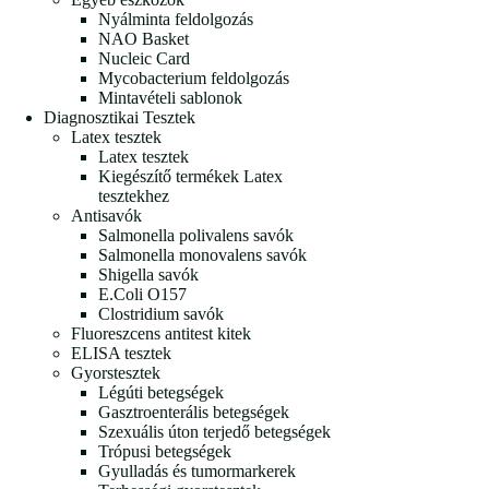
Nyálminta feldolgozás
NAO Basket
Nucleic Card
Mycobacterium feldolgozás
Mintavételi sablonok
Diagnosztikai Tesztek
Latex tesztek
Latex tesztek
Kiegészítő termékek Latex
tesztekhez
Antisavók
Salmonella polivalens savók
Salmonella monovalens savók
Shigella savók
E.Coli O157
Clostridium savók
Fluoreszcens antitest kitek
ELISA tesztek
Gyorstesztek
Légúti betegségek
Gasztroenterális betegségek
Szexuális úton terjedő betegségek
Trópusi betegségek
Gyulladás és tumormarkerek