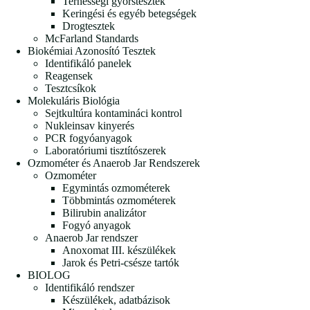
Terhességi gyorstesztek
Keringési és egyéb betegségek
Drogtesztek
McFarland Standards
Biokémiai Azonosító Tesztek
Identifikáló panelek
Reagensek
Tesztcsíkok
Molekuláris Biológia
Sejtkultúra kontamináci kontrol
Nukleinsav kinyerés
PCR fogyóanyagok
Laboratóriumi tisztítószerek
Ozmométer és Anaerob Jar Rendszerek
Ozmométer
Egymintás ozmométerek
Többmintás ozmométerek
Bilirubin analizátor
Fogyó anyagok
Anaerob Jar rendszer
Anoxomat III. készülékek
Jarok és Petri-csésze tartók
BIOLOG
Identifikáló rendszer
Készülékek, adatbázisok