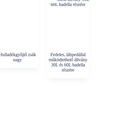
Hulladékgyűjtő zsák
Fedeles, lábpedállal
nagy
működtethető állvány
30L és 60L badella
részére