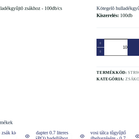
Kötegelõ hulladékgyû
Kiszerelés:
100db
Kötegelõ
hulladékgyûjtõ
zsákhoz
-
100db/cs
mennyiség
TERMÉKKÓD:
STR9
KATEGÓRIA:
ZSÁKO
rmékek