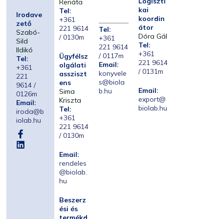
Logiszti
Renáta
kai
Tel:
Irodave
koordin
+361
zető
átor
221 9614
Tel:
Szabó-
Dóra Gál
/ 0130m
+361
Sild
Tel:
221 9614
Ildikó
+361
/ 0117m
Ügyfélsz
Tel:
221 9614
Email:
olgálati
+361
/ 0131m
konyvele
assziszt
221
s@biola
ens
9614 /
Email:
b.hu
Sima
0126m
export@
Kriszta
Email:
biolab.hu
Tel:
iroda@b
+361
iolab.hu
221 9614
/ 0130m
Email:
rendeles
@biolab.
hu
Beszerz
ési és
termékd