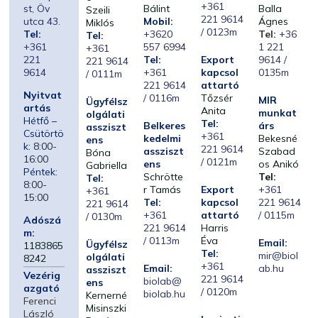
+361
st, Öv
Bálint
Balla
Szeili
221 9614
utca 43.
Mobil:
Ágnes
Miklós
/ 0123m
Tel:
+3620
Tel:
+36
Tel:
+361
557 6994
1 221
+361
221
Tel:
Export
9614 /
221 9614
9614
+361
kapcsol
0135m
/ 0111m
221 9614
attartó
Nyitvat
/ 0116m
Tőzsér
MIR
Ügyfélsz
artás
Anita
munkat
olgálati
Hétfő –
Tel:
Belkeres
árs
assziszt
Csütörtö
+361
kedelmi
Bekesné
ens
k:
8:00-
221 9614
assziszt
Szabad
Bóna
16:00
/ 0121m
ens
os Anikó
Gabriella
Péntek:
Schrötte
Tel:
Tel:
8:00-
r Tamás
Export
+361
+361
15:00
Tel:
kapcsol
221 9614
221 9614
+361
attartó
/ 0115m
/ 0130m
Adószá
221 9614
Harris
m:
/ 0113m
Éva
Email:
Ügyfélsz
1183865
Tel:
mir@biol
olgálati
8242
+361
Email:
ab.hu
assziszt
Vezérig
221 9614
biolab@
ens
azgató
/ 0120m
biolab.hu
Kernerné
Ferenci
Misinszki
László