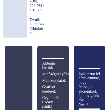
+361
221 9614
/ 0132m
Email:
purchase
@biolab.
hu
Aktuális
híreink
Iratkozzon fel
Minőségirányítás
hírlevelünkre,
Műbizonylatok
hogy
Gyakori
értesüljön
kérdések
akcióinkról,
újdonságaink
Cégünkről
ról:
Cookie
Név
(sütik)