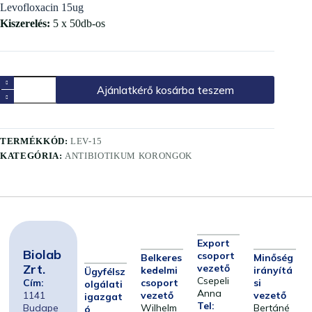
Levofloxacin 15ug
Kiszerelés:
5 x 50db-os
Ajánlatkérő kosárba teszem
TERMÉKKÓD:
LEV-15
KATEGÓRIA:
ANTIBIOTIKUM KORONGOK
Export
Biolab
csoport
Belkeres
Minőség
Zrt.
vezető
kedelmi
irányítá
Ügyfélsz
Csepeli
Cím:
csoport
si
olgálati
Anna
1141
vezető
vezető
igazgat
Tel:
Budape
Wilhelm
Bertáné
ó