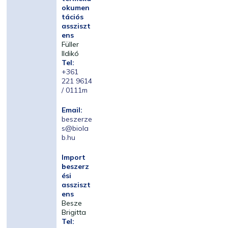
okumen
tációs
assziszt
ens
Füller
Ildikó
Tel:
+361
221 9614
/ 0111m
Email:
beszerze
s@biola
b.hu
Import
beszerz
ési
assziszt
ens
Besze
Brigitta
Tel: