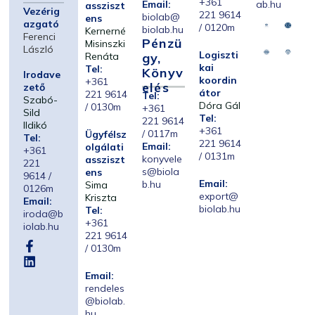
+361
Email:
ab.hu
assziszt
Vezérig
221 9614
biolab@
ens
azgató
/ 0120m
biolab.hu
Kernerné
Ferenci
Pénzü
Misinszki
László
Logiszti
Renáta
Gy,
kai
Tel:
Könyv
Irodave
koordin
+361
Elés
zető
átor
221 9614
Tel:
Szabó-
Dóra Gál
/ 0130m
+361
Sild
Tel:
221 9614
Ildikó
+361
/ 0117m
Ügyfélsz
Tel:
221 9614
Email:
olgálati
+361
/ 0131m
konyvele
assziszt
221
s@biola
ens
9614 /
Email:
b.hu
Sima
0126m
export@
Kriszta
Email:
biolab.hu
Tel:
iroda@b
+361
iolab.hu
221 9614
/ 0130m
Email:
rendeles
@biolab.
hu