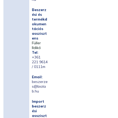
Beszerz
ési és
termékd
okumen
tációs
assziszt
ens
Füller
Ildikó
Tel:
+361
221 9614
/ 0111m
Email:
beszerze
s@biola
b.hu
Import
beszerz
ési
assziszt