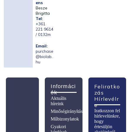
ens
Besze
Brigitta
Tel:
+361
221 9614
/ 0132m
Email:
purchase
@biolab.
hu
Feliratko
Informáci
Zás
Ók
Hírlevélr
Aktuális
híreink
E
Iratkozzon fel
Minőségirányítás
hírlevelünkre,
Műbizonylatok
hogy
Gyakori
értesüljön
kérdések
akcióinkról,