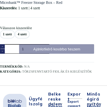
Microbank™ Freezer Storage Box – Red
Kiszerelés:
1 szett | 4 szett
Válasszon kiszerelést
1 szett
4 szett
Ajánlatkérő kosárba teszem
TERMÉKKÓD:
N/A
KATEGÓRIA:
TÖRZSFENNTARTÓ FIOLÁK ÉS KIEGÉSZÍTŐK
Belke
Expor
Minős
Ügyfé
Reske
T
Égirá
Export
Lszolg
Delem
Nyítás
Biolab
csoport
Belkeres
Minőség