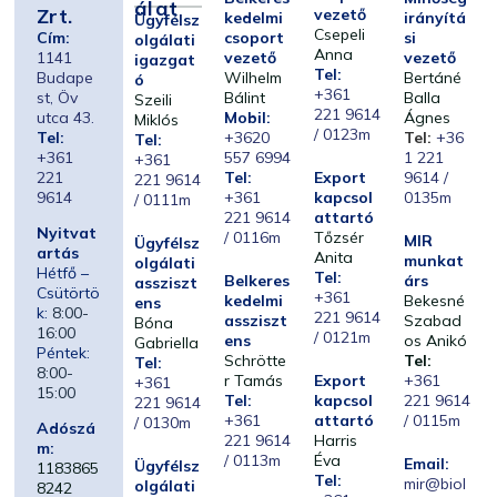
Álat
Zrt.
vezető
kedelmi
irányítá
Ügyfélsz
Csepeli
Cím:
csoport
si
olgálati
Anna
1141
vezető
vezető
igazgat
Tel:
Budape
Wilhelm
Bertáné
ó
+361
st, Öv
Bálint
Balla
Szeili
221 9614
utca 43.
Mobil:
Ágnes
Miklós
/ 0123m
Tel:
+3620
Tel:
+36
Tel:
+361
557 6994
1 221
+361
221
Tel:
Export
9614 /
221 9614
9614
+361
kapcsol
0135m
/ 0111m
221 9614
attartó
Nyitvat
/ 0116m
Tőzsér
MIR
Ügyfélsz
artás
Anita
munkat
olgálati
Hétfő –
Tel:
Belkeres
árs
assziszt
Csütörtö
+361
kedelmi
Bekesné
ens
k:
8:00-
221 9614
assziszt
Szabad
Bóna
16:00
/ 0121m
ens
os Anikó
Gabriella
Péntek:
Schrötte
Tel:
Tel:
8:00-
r Tamás
Export
+361
+361
15:00
Tel:
kapcsol
221 9614
221 9614
+361
attartó
/ 0115m
/ 0130m
Adószá
221 9614
Harris
m:
/ 0113m
Éva
Email:
Ügyfélsz
1183865
Tel:
mir@biol
olgálati
8242