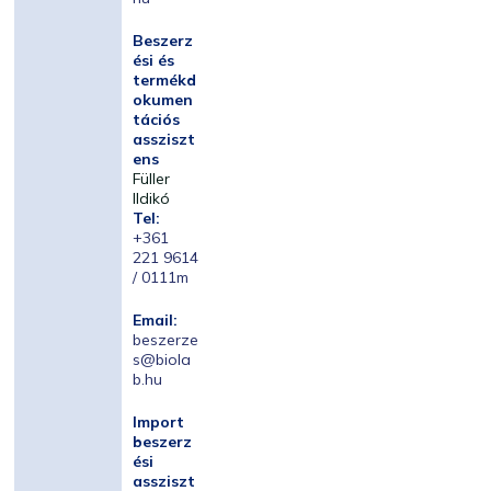
Beszerz
ési és
termékd
okumen
tációs
assziszt
ens
Füller
Ildikó
Tel:
+361
221 9614
/ 0111m
Email:
beszerze
s@biola
b.hu
Import
beszerz
ési
assziszt