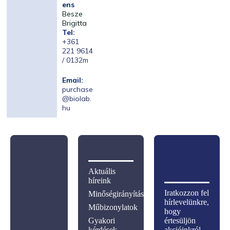
ens
Besze
Brigitta
Tel:
+361
221 9614
/ 0132m
Email:
purchase
@biolab.
hu
Aktuális
híreink
Iratkozzon fel
Minőségirányítás
hírlevelünkre,
Műbizonylatok
hogy
Gyakori
értesüljön
kérdések
akcióinkról,