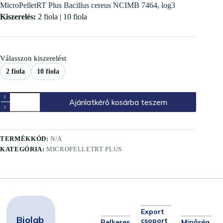
MicroPelletRT Plus Bacillus cereus NCIMB 7464, log3
Kiszerelés:
2 fiola | 10 fiola
Válasszon kiszerelést
2 fiola
10 fiola
Ajánlatkérő kosárba teszem
TERMÉKKÓD:
N/A
KATEGÓRIA:
MICROPELLETRT PLUS
Export
Biolab
csoport
Belkeres
Minőség