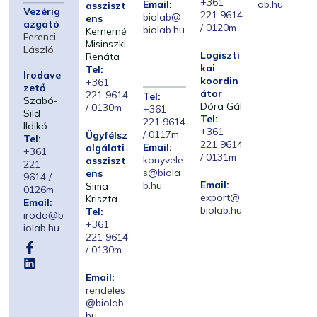
+361
Email:
ab.hu
assziszt
Vezérig
221 9614
biolab@
ens
azgató
/ 0120m
biolab.hu
Kernerné
Ferenci
Misinszki
László
Logiszti
Renáta
kai
Tel:
Irodave
koordin
+361
zető
átor
221 9614
Tel:
Szabó-
Dóra Gál
/ 0130m
+361
Sild
Tel:
221 9614
Ildikó
+361
/ 0117m
Ügyfélsz
Tel:
221 9614
Email:
olgálati
+361
/ 0131m
konyvele
assziszt
221
s@biola
ens
9614 /
Email:
b.hu
Sima
0126m
export@
Kriszta
Email:
biolab.hu
Tel:
iroda@b
+361
iolab.hu
221 9614
/ 0130m
Email:
rendeles
@biolab.
hu