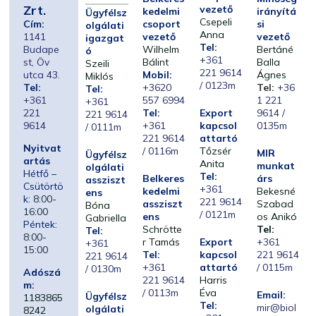
Zrt.
vezető
kedelmi
irányítá
Ügyfélsz
Csepeli
Cím:
csoport
si
olgálati
Anna
1141
vezető
vezető
igazgat
Tel:
Budape
Wilhelm
Bertáné
ó
+361
st, Öv
Bálint
Balla
Szeili
221 9614
utca 43.
Mobil:
Ágnes
Miklós
/ 0123m
Tel:
+3620
Tel:
+36
Tel:
+361
557 6994
1 221
+361
221
Tel:
Export
9614 /
221 9614
9614
+361
kapcsol
0135m
/ 0111m
221 9614
attartó
Nyitvat
/ 0116m
Tőzsér
MIR
Ügyfélsz
artás
Anita
munkat
olgálati
Hétfő –
Tel:
Belkeres
árs
assziszt
Csütörtö
+361
kedelmi
Bekesné
ens
k:
8:00-
221 9614
assziszt
Szabad
Bóna
16:00
/ 0121m
ens
os Anikó
Gabriella
Péntek:
Schrötte
Tel:
Tel:
8:00-
r Tamás
Export
+361
+361
15:00
Tel:
kapcsol
221 9614
221 9614
+361
attartó
/ 0115m
/ 0130m
Adószá
221 9614
Harris
m:
/ 0113m
Éva
Email:
Ügyfélsz
1183865
Tel:
mir@biol
olgálati
8242