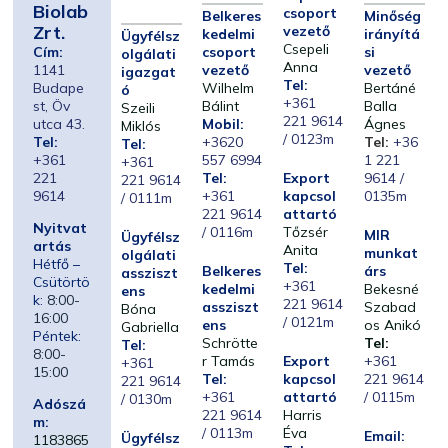
Biolab
csoport
Belkeres
Minőség
Zrt.
vezető
kedelmi
irányítá
Ügyfélsz
Csepeli
Cím:
csoport
si
olgálati
Anna
1141
vezető
vezető
igazgat
Tel:
Budape
Wilhelm
Bertáné
ó
+361
st, Öv
Bálint
Balla
Szeili
221 9614
utca 43.
Mobil:
Ágnes
Miklós
/ 0123m
Tel:
+3620
Tel:
+36
Tel:
+361
557 6994
1 221
+361
221
Tel:
Export
9614 /
221 9614
9614
+361
kapcsol
0135m
/ 0111m
221 9614
attartó
Nyitvat
/ 0116m
Tőzsér
MIR
Ügyfélsz
artás
Anita
munkat
olgálati
Hétfő –
Tel:
Belkeres
árs
assziszt
Csütörtö
+361
kedelmi
Bekesné
ens
k:
8:00-
221 9614
assziszt
Szabad
Bóna
16:00
/ 0121m
ens
os Anikó
Gabriella
Péntek:
Schrötte
Tel:
Tel:
8:00-
r Tamás
Export
+361
+361
15:00
Tel:
kapcsol
221 9614
221 9614
+361
attartó
/ 0115m
/ 0130m
Adószá
221 9614
Harris
m:
/ 0113m
Éva
Email:
Ügyfélsz
1183865