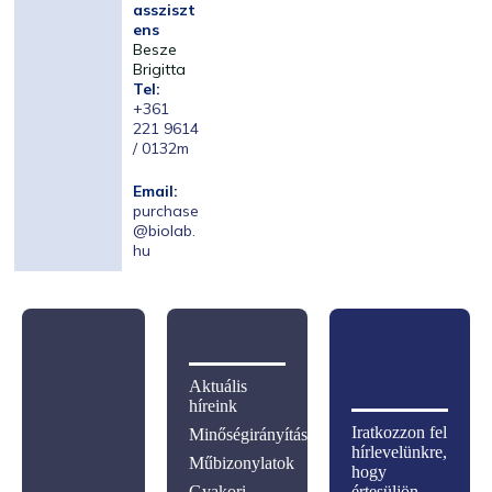
assziszt
ens
Besze
Brigitta
Tel:
+361
221 9614
/ 0132m
Email:
purchase
@biolab.
hu
Aktuális
híreink
Iratkozzon fel
Minőségirányítás
hírlevelünkre,
Műbizonylatok
hogy
Gyakori
értesüljön