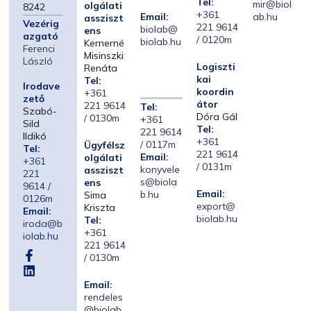
Tel:
mir@biol
olgálati
8242
+361
Email:
ab.hu
assziszt
Vezérig
221 9614
biolab@
ens
azgató
/ 0120m
biolab.hu
Kernerné
Ferenci
Misinszki
László
Logiszti
Renáta
kai
Tel:
Irodave
koordin
+361
zető
átor
221 9614
Tel:
Szabó-
Dóra Gál
/ 0130m
+361
Sild
Tel:
221 9614
Ildikó
+361
/ 0117m
Ügyfélsz
Tel:
221 9614
Email:
olgálati
+361
/ 0131m
konyvele
assziszt
221
s@biola
ens
9614 /
Email:
b.hu
Sima
0126m
export@
Kriszta
Email:
biolab.hu
Tel:
iroda@b
+361
iolab.hu
221 9614
/ 0130m
Email:
rendeles
@biolab.