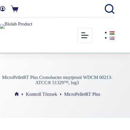
MicroPelletRT Plus Cronobacter muytjensii WDCM 00213-
ATCC® 51329™, log3
Kontroll Törzsek
MicroPelletRT Plus