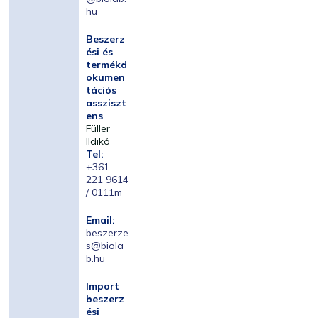
hu
Beszerz
ési és
termékd
okumen
tációs
assziszt
ens
Füller
Ildikó
Tel:
+361
221 9614
/ 0111m
Email:
beszerze
s@biola
b.hu
Import
beszerz
ési