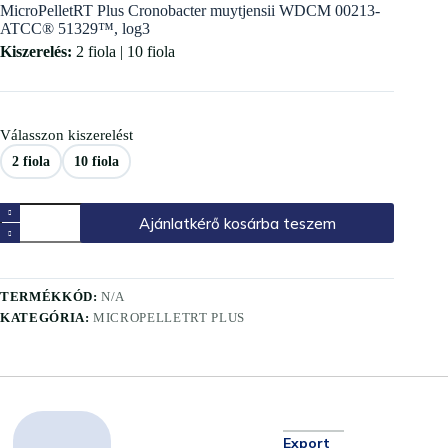
MicroPelletRT Plus Cronobacter muytjensii WDCM 00213-
ATCC® 51329™, log3
Kiszerelés:
2 fiola | 10 fiola
Válasszon kiszerelést
2 fiola
10 fiola
Ajánlatkérő kosárba teszem
TERMÉKKÓD:
N/A
KATEGÓRIA:
MICROPELLETRT PLUS
Export