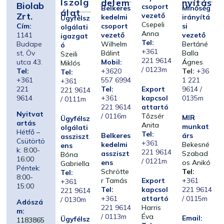
Lszolg
Delem
Nyítás
Biolab
csoport
Belkeres
Minőség
Álat
Zrt.
vezető
kedelmi
irányítá
Ügyfélsz
Csepeli
Cím:
csoport
si
olgálati
Anna
1141
vezető
vezető
igazgat
Tel:
Budape
Wilhelm
Bertáné
ó
+361
st, Öv
Bálint
Balla
Szeili
221 9614
utca 43.
Mobil:
Ágnes
Miklós
/ 0123m
Tel:
+3620
Tel:
+36
Tel:
+361
557 6994
1 221
+361
221
Tel:
Export
9614 /
221 9614
9614
+361
kapcsol
0135m
/ 0111m
221 9614
attartó
Nyitvat
/ 0116m
Tőzsér
MIR
Ügyfélsz
artás
Anita
munkat
olgálati
Hétfő –
Tel:
Belkeres
árs
assziszt
Csütörtö
+361
kedelmi
Bekesné
ens
k:
8:00-
221 9614
assziszt
Szabad
Bóna
16:00
/ 0121m
ens
os Anikó
Gabriella
Péntek:
Schrötte
Tel:
Tel:
8:00-
r Tamás
Export
+361
+361
15:00
Tel:
kapcsol
221 9614
221 9614
+361
attartó
/ 0115m
/ 0130m
Adószá
221 9614
Harris
m:
/ 0113m
Éva
Email:
Ügyfélsz
1183865