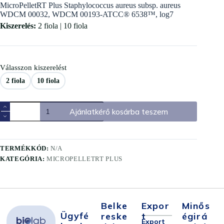
MicroPelletRT Plus Staphylococcus aureus subsp. aureus
WDCM 00032, WDCM 00193-ATCC® 6538™, log7
Kiszerelés:
2 fiola | 10 fiola
Válasszon kiszerelést
2 fiola
10 fiola
Ajánlatkérő kosárba teszem
TERMÉKKÓD:
N/A
KATEGÓRIA:
MICROPELLETRT PLUS
Belke
Expor
Minős
Ügyfé
Reske
T
Égirá
Export