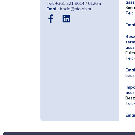
assz
Tel:
+361 221 9614 / 0126m
Sima
Email:
iroda@biolab.hu
Tel:
Emai
Besz
ter
assz
Fülle
Tel:
Emai
besz
Impo
assz
Besz
Tel:
Emai