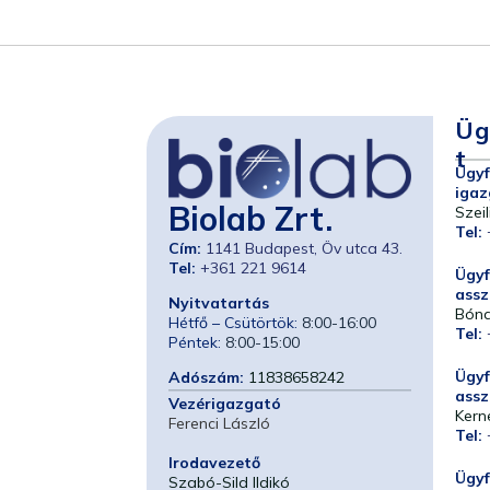
Üg
T
Ügyf
igaz
Biolab Zrt.
Szeil
Tel:
Cím:
1141 Budapest, Öv utca 43.
Tel:
+361 221 9614
Ügyf
assz
Nyitvatartás
Bóna
Hétfő – Csütörtök:
8:00-16:00
Tel:
Péntek:
8:00-15:00
Ügyf
Adószám:
11838658242
assz
Vezérigazgató
Kern
Ferenci László
Tel:
Irodavezető
Ügyf
Szabó-Sild Ildikó