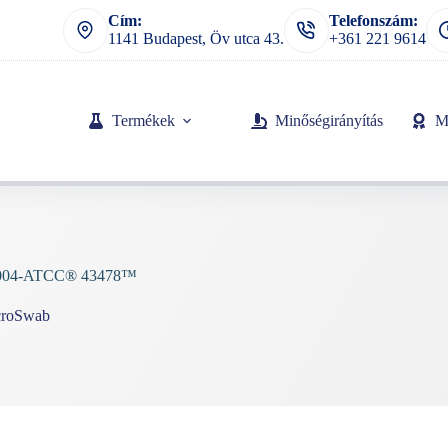
Cím:
Telefonszám:
1141 Budapest, Öv utca 43.
+361 221 9614
Termékek
Minőségirányítás
M
0004-ATCC® 43478™
croSwab