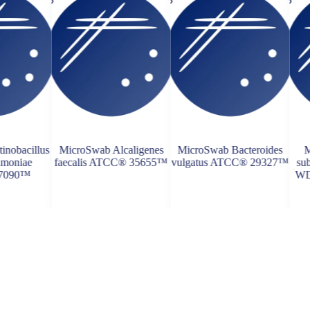
inobacillus
MicroSwab Alcaligenes
MicroSwab Bacteroides
M
umoniae
faecalis ATCC® 35655™
vulgatus ATCC® 29327™
sub
7090™
WD