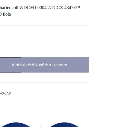
obacter coli WDCM 00004-ATCC® 43478™
0 fiola
Ajánlatkérő kosárba teszem
OSWAB