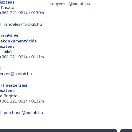
isztens
konyveles@biolab.hu
 Kriszta
+361 221 9614 / 0130m
l:
rendeles@biolab.hu
erzési és
mékdokumentációs
isztens
r Ildikó
+361 221 9614 / 0111m
l:
erzes@biolab.hu
rt beszerzési
isztens
e Brigitta
+361 221 9614 / 0132m
l:
purchase@biolab.hu