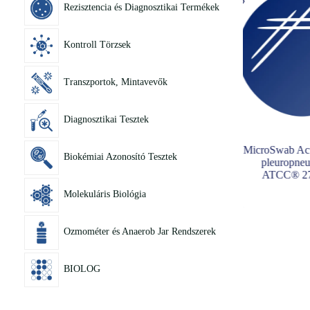
Rezisztencia és Diagnosztikai Termékek
Kontroll Törzsek
Transzportok, Mintavevők
Diagnosztikai Tesztek
MicroSwab Alcaligenes
MicroSwab Aeromonas
MicroSwab Act
Biokémiai Azonosító Tesztek
faecalis ATCC® 8750™
hydrophila WDCM
pleuropne
00063-ATCC® 7966™
ATCC® 2
Molekuláris Biológia
Ozmométer és Anaerob Jar Rendszerek
BIOLOG