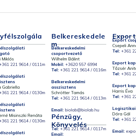
yfélszolgála
Belkereskedele
Export
Export cso
M
Csepeli Ann
élszolgálati
Belkereskedelmi
Tel:
+361 2
gató
csoportvezető
i Miklós
Wilhelm Bálint
Export kap
+361 221 9614 / 0111m
Mobil:
+3620 557 6994
Tőzsér Anit
Tel:
+361 221 9614 / 0116m
Tel:
+361 2
élszolgálati
isztens
Belkereskedelmi
Export kap
 Gabriella
asszisztens
Harris Éva
+361 221 9614 / 0130m
Schrötter Tamás
Tel:
+361 2
Tel:
+361 221 9614 / 0113m
élszolgálati
Logisztika
isztens
Email:
biolab@biolab.hu
Dóra Gál
Pénzügy,
erné Misinszki Renáta
Tel:
+361 2
+361 221 9614 / 0130m
Könyvelés
Tel:
+361 221 9614 / 0117m
Email:
expo
élszolgálati
Email: