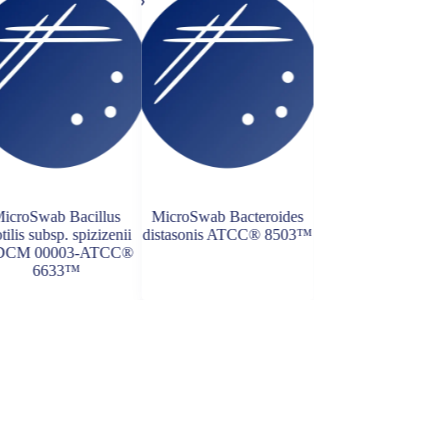
icroSwab Bacillus
MicroSwab Bacteroides
MicroSwab Geobaci
tilis subsp. spizizenii
distasonis ATCC® 8503™
stearothermophil
CM 00003-ATCC®
ATCC® 7953
6633™