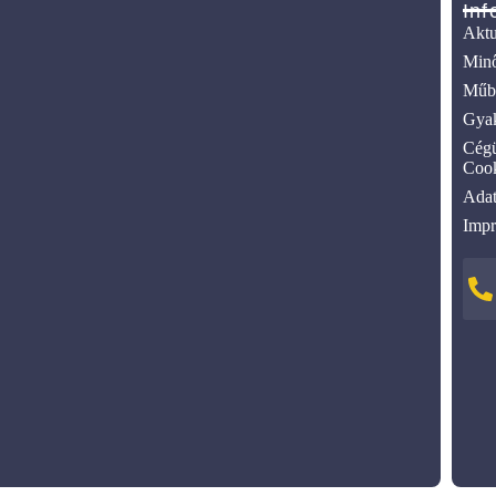
Inf
Aktu
Minő
Műbi
Gyak
Cégü
Cook
Adat
Imp