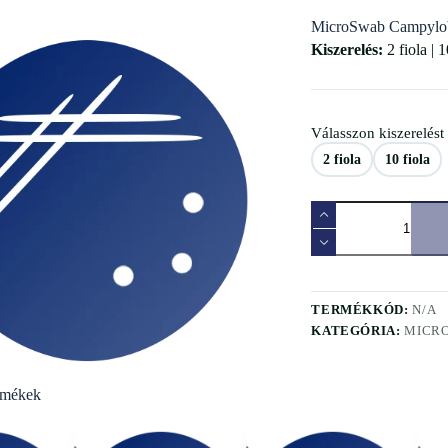
MicroSwab Campyl
Kiszerelés:
2 fiola | 1
Válasszon kiszerelést
2 fiola
10 fiola
TERMÉKKÓD:
N/A
KATEGÓRIA:
MICR
rmékek