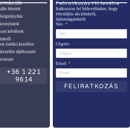
Feliratkozás Hírlevélre
ormációk
ális híreink
Iratkozzon fel hírlevelünkre, hogy
értesüljön akcióinkról,
ségirányítás
újdonságainkról:
zonylatok
Név
ori kérdések
nkről
Cégnév
ie (sütik) kezelése
kezelési tájékoztató
resszum
Email
+36 1 221
9614
FELIRATKOZÁS