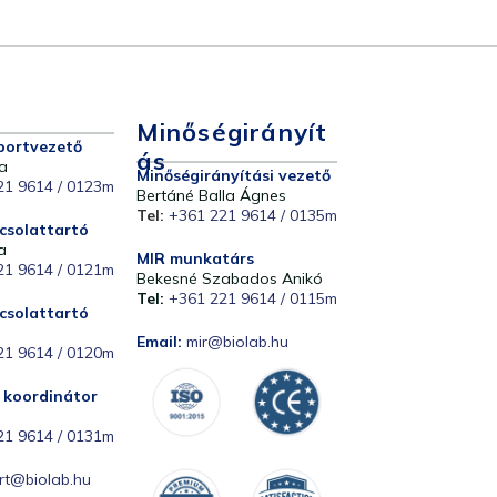
Minőségirányít
portvezető
Ás
a
Minőségirányítási vezető
21 9614 / 0123m
Bertáné Balla Ágnes
Tel:
+361 221 9614 / 0135m
csolattartó
a
MIR munkatárs
21 9614 / 0121m
Bekesné Szabados Anikó
Tel:
+361 221 9614 / 0115m
csolattartó
Email:
mir@biolab.hu
21 9614 / 0120m
i koordinátor
21 9614 / 0131m
rt@biolab.hu