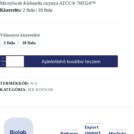
MicroSwab Klebsiella oxytoca ATCC® 700324™
Kiszerelés:
2 fiola | 10 fiola
Válasszon kiszerelést
2 fiola
10 fiola
Ajánlatkérő kosárba teszem
TERMÉKKÓD:
N/A
KATEGÓRIA:
MICROSWAB
Export
Biolab
csoport
Belkeres
Minőség