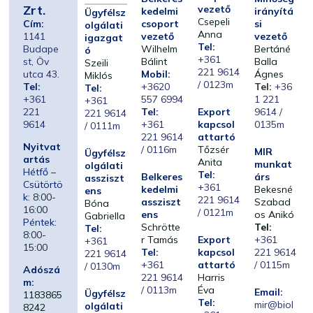
Zrt.
vezető
kedelmi
irányítá
Ügyfélsz
Csepeli
Cím:
csoport
si
olgálati
Anna
1141
vezető
vezető
igazgat
Tel:
Budape
Wilhelm
Bertáné
ó
+361
st, Öv
Bálint
Balla
Szeili
221 9614
utca 43.
Mobil:
Ágnes
Miklós
/ 0123m
Tel:
+3620
Tel:
+36
Tel:
+361
557 6994
1 221
+361
221
Tel:
Export
9614 /
221 9614
9614
+361
kapcsol
0135m
/ 0111m
221 9614
attartó
Nyitvat
/ 0116m
Tőzsér
MIR
Ügyfélsz
artás
Anita
munkat
olgálati
Hétfő –
Tel:
Belkeres
árs
assziszt
Csütörtö
+361
kedelmi
Bekesné
ens
k:
8:00-
221 9614
assziszt
Szabad
Bóna
16:00
/ 0121m
ens
os Anikó
Gabriella
Péntek:
Schrötte
Tel:
Tel:
8:00-
r Tamás
Export
+361
+361
15:00
Tel:
kapcsol
221 9614
221 9614
+361
attartó
/ 0115m
/ 0130m
Adószá
221 9614
Harris
m:
/ 0113m
Éva
Email:
Ügyfélsz
1183865
Tel:
mir@biol
olgálati
8242