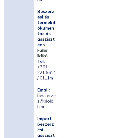
Beszerz
ési és
termékd
okumen
tációs
assziszt
ens
Füller
Ildikó
Tel:
+361
221 9614
/ 0111m
Email:
beszerze
s@biola
b.hu
Import
beszerz
ési
assziszt