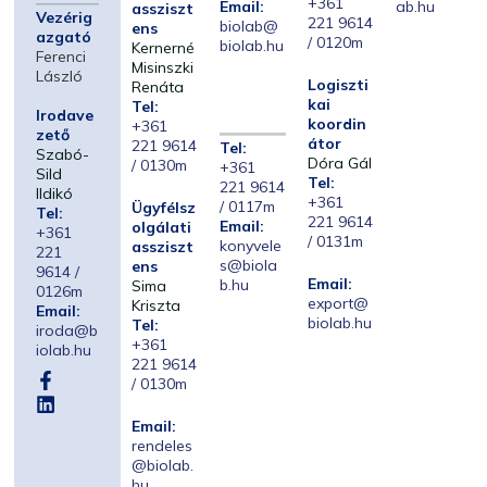
+361
Email:
ab.hu
assziszt
Vezérig
221 9614
biolab@
ens
azgató
/ 0120m
biolab.hu
Kernerné
Ferenci
Misinszki
László
Logiszti
Renáta
kai
Tel:
Irodave
koordin
+361
zető
átor
221 9614
Tel:
Szabó-
Dóra Gál
/ 0130m
+361
Sild
Tel:
221 9614
Ildikó
+361
/ 0117m
Ügyfélsz
Tel:
221 9614
Email:
olgálati
+361
/ 0131m
konyvele
assziszt
221
s@biola
ens
9614 /
Email:
b.hu
Sima
0126m
export@
Kriszta
Email:
biolab.hu
Tel:
iroda@b
+361
iolab.hu
221 9614
/ 0130m
Email:
rendeles
@biolab.
hu