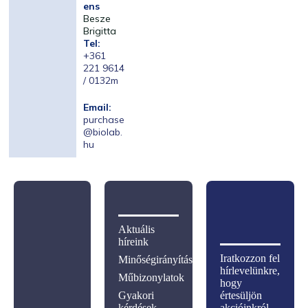
ens
Besze
Brigitta
Tel:
+361
221 9614
/ 0132m
Email:
purchase
@biolab.
hu
Aktuális
híreink
Iratkozzon fel
Minőségirányítás
hírlevelünkre,
Műbizonylatok
hogy
Gyakori
értesüljön
kérdések
akcióinkról,