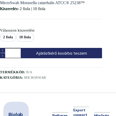
MicroSwab Moraxella catarrhalis ATCC® 25238™
Kiszerelés:
2 fiola | 10 fiola
Válasszon kiszerelést
2 fiola
10 fiola
Ajánlatkérő kosárba teszem
TERMÉKKÓD:
N/A
KATEGÓRIA:
MICROSWAB
Export
Biolab
csoport
Belkeres
Minőség