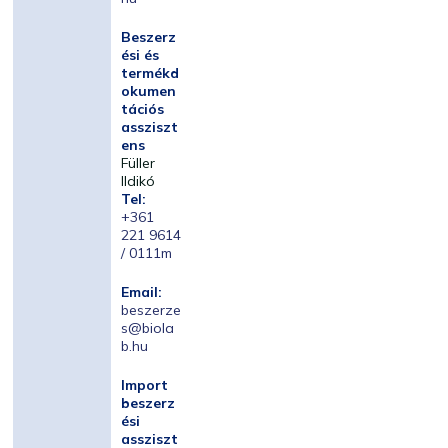
Beszerz
ési és
termékd
okumen
tációs
assziszt
ens
Füller
Ildikó
Tel:
+361
221 9614
/ 0111m
Email:
beszerze
s@biola
b.hu
Import
beszerz
ési
assziszt