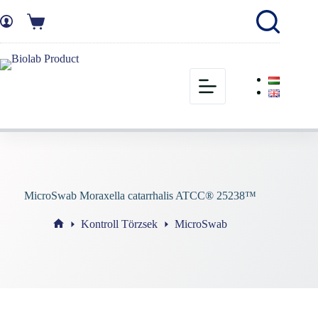
MicroSwab Moraxella catarrhalis ATCC® 25238™
Kontroll Törzsek
MicroSwab