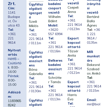
Zrt.
vezető
kedelmi
irányítá
Ügyfélsz
Csepeli
Cím:
csoport
si
olgálati
Anna
1141
vezető
vezető
igazgat
Tel:
Budape
Wilhelm
Bertáné
ó
+361
st, Öv
Bálint
Balla
Szeili
221 9614
utca 43.
Mobil:
Ágnes
Miklós
/ 0123m
Tel:
+3620
Tel:
+36
Tel:
+361
557 6994
1 221
+361
221
Tel:
Export
9614 /
221 9614
9614
+361
kapcsol
0135m
/ 0111m
221 9614
attartó
Nyitvat
/ 0116m
Tőzsér
MIR
Ügyfélsz
artás
Anita
munkat
olgálati
Hétfő –
Tel:
Belkeres
árs
assziszt
Csütörtö
+361
kedelmi
Bekesné
ens
k:
8:00-
221 9614
assziszt
Szabad
Bóna
16:00
/ 0121m
ens
os Anikó
Gabriella
Péntek:
Schrötte
Tel:
Tel:
8:00-
r Tamás
Export
+361
+361
15:00
Tel:
kapcsol
221 9614
221 9614
+361
attartó
/ 0115m
/ 0130m
Adószá
221 9614
Harris
m:
/ 0113m
Éva
Email:
Ügyfélsz
1183865
Tel:
mir@biol
olgálati
8242