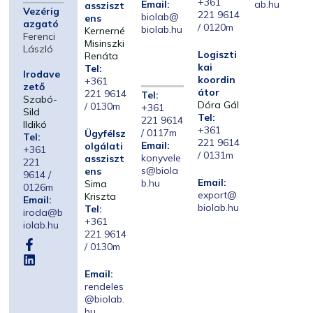
+361
Email:
ab.hu
assziszt
Vezérig
221 9614
biolab@
ens
azgató
/ 0120m
biolab.hu
Kernerné
Ferenci
Misinszki
László
Logiszti
Renáta
kai
Tel:
Irodave
koordin
+361
zető
átor
221 9614
Tel:
Szabó-
Dóra Gál
/ 0130m
+361
Sild
Tel:
221 9614
Ildikó
+361
/ 0117m
Ügyfélsz
Tel:
221 9614
Email:
olgálati
+361
/ 0131m
konyvele
assziszt
221
s@biola
ens
9614 /
Email:
b.hu
Sima
0126m
export@
Kriszta
Email:
biolab.hu
Tel:
iroda@b
+361
iolab.hu
221 9614
/ 0130m
Email:
rendeles
@biolab.
hu