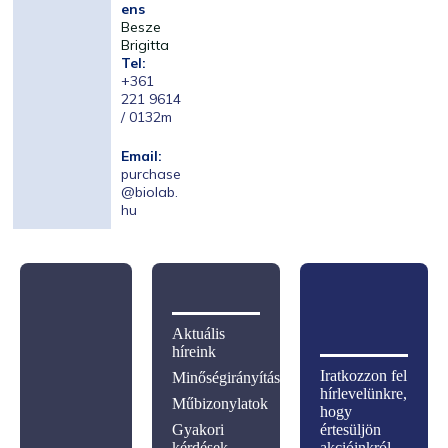
ens
Besze
Brigitta
Tel:
+361
221 9614
/ 0132m
Email:
purchase
@biolab.
hu
Aktuális
híreink
Iratkozzon fel
Minőségirányítás
hírlevelünkre,
Műbizonylatok
hogy
Gyakori
értesüljön
kérdések
akcióinkról,