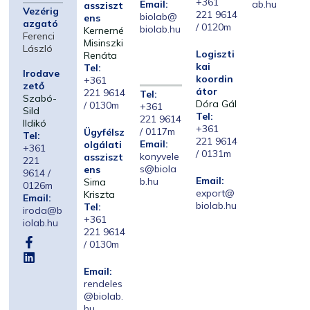
+361
Email:
ab.hu
assziszt
Vezérig
221 9614
biolab@
ens
azgató
/ 0120m
biolab.hu
Kernerné
Ferenci
Misinszki
László
Logiszti
Renáta
kai
Tel:
Irodave
koordin
+361
zető
átor
221 9614
Tel:
Szabó-
Dóra Gál
/ 0130m
+361
Sild
Tel:
221 9614
Ildikó
+361
/ 0117m
Ügyfélsz
Tel:
221 9614
Email:
olgálati
+361
/ 0131m
konyvele
assziszt
221
s@biola
ens
9614 /
Email:
b.hu
Sima
0126m
export@
Kriszta
Email:
biolab.hu
Tel:
iroda@b
+361
iolab.hu
221 9614
/ 0130m
Email:
rendeles
@biolab.
hu