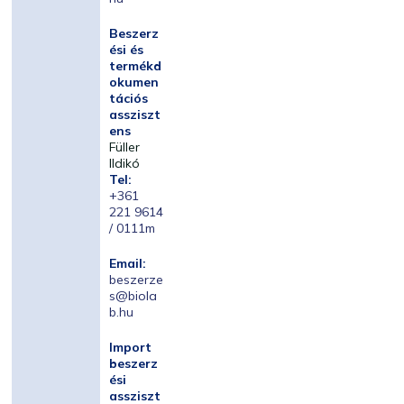
Beszerz
ési és
termékd
okumen
tációs
assziszt
ens
Füller
Ildikó
Tel:
+361
221 9614
/ 0111m
Email:
beszerze
s@biola
b.hu
Import
beszerz
ési
assziszt