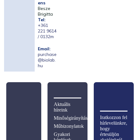
ens
Besze
Brigitta
Tel:
+361
221 9614
/ 0132m
Email:
purchase
@biolab.
hu
Aktuális
híreink
Iratkozzon fel
Minőségirányítás
hírlevelünkre,
Műbizonylatok
hogy
Gyakori
értesüljön
kérdések
akcióinkról,