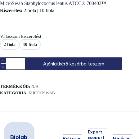
MicroSwab Staphylococcus lentus ATCC® 700403™
Kiszerelés:
2 fiola | 10 fiola
Válasszon kiszerelést
2 fiola
10 fiola
Ajánlatkérő kosárba teszem
TERMÉKKÓD:
N/A
KATEGÓRIA:
MICROSWAB
Export
Biolab
csoport
Belkeres
Minőség