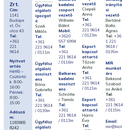
Zrt.
vezető
kedelmi
irányítá
Ügyfélsz
Csepeli
Cím:
csoport
si
olgálati
Anna
1141
vezető
vezető
igazgat
Tel:
Budape
Wilhelm
Bertáné
ó
+361
st, Öv
Bálint
Balla
Szeili
221 9614
utca 43.
Mobil:
Ágnes
Miklós
/ 0123m
Tel:
+3620
Tel:
+36
Tel:
+361
557 6994
1 221
+361
221
Tel:
Export
9614 /
221 9614
9614
+361
kapcsol
0135m
/ 0111m
221 9614
attartó
Nyitvat
/ 0116m
Tőzsér
MIR
Ügyfélsz
artás
Anita
munkat
olgálati
Hétfő –
Tel:
Belkeres
árs
assziszt
Csütörtö
+361
kedelmi
Bekesné
ens
k:
8:00-
221 9614
assziszt
Szabad
Bóna
16:00
/ 0121m
ens
os Anikó
Gabriella
Péntek:
Schrötte
Tel:
Tel:
8:00-
r Tamás
Export
+361
+361
15:00
Tel:
kapcsol
221 9614
221 9614
+361
attartó
/ 0115m
/ 0130m
Adószá
221 9614
Harris
m:
/ 0113m
Éva
Email:
Ügyfélsz
1183865
Tel:
mir@biol
olgálati
8242