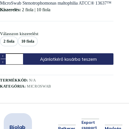
MicroSwab Stenotrophomonas maltophilia ATCC® 13637™
Kiszerelés:
2 fiola | 10 fiola
Válasszon kiszerelést
2 fiola
10 fiola
Ajánlatkérő kosárba teszem
TERMÉKKÓD:
N/A
KATEGÓRIA:
MICROSWAB
Export
Biolab
csoport
Belkeres
Minőség