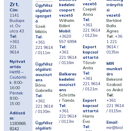
Zrt.
vezető
kedelmi
irányítá
Ügyfélsz
Csepeli
Cím:
csoport
si
olgálati
Anna
1141
vezető
vezető
igazgat
Tel:
Budape
Wilhelm
Bertáné
ó
+361
st, Öv
Bálint
Balla
Szeili
221 9614
utca 43.
Mobil:
Ágnes
Miklós
/ 0123m
Tel:
+3620
Tel:
+36
Tel:
+361
557 6994
1 221
+361
221
Tel:
Export
9614 /
221 9614
9614
+361
kapcsol
0135m
/ 0111m
221 9614
attartó
Nyitvat
/ 0116m
Tőzsér
MIR
Ügyfélsz
artás
Anita
munkat
olgálati
Hétfő –
Tel:
Belkeres
árs
assziszt
Csütörtö
+361
kedelmi
Bekesné
ens
k:
8:00-
221 9614
assziszt
Szabad
Bóna
16:00
/ 0121m
ens
os Anikó
Gabriella
Péntek:
Schrötte
Tel:
Tel:
8:00-
r Tamás
Export
+361
+361
15:00
Tel:
kapcsol
221 9614
221 9614
+361
attartó
/ 0115m
/ 0130m
Adószá
221 9614
Harris
m:
/ 0113m
Éva
Email:
Ügyfélsz
1183865
Tel:
mir@biol
olgálati
8242