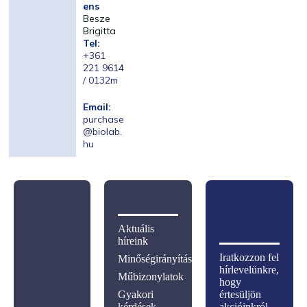
ens
Besze
Brigitta
Tel:
+361
221 9614
/ 0132m
Email:
purchase
@biolab.
hu
Aktuális
híreink
Iratkozzon fel
Minőségirányítás
hírlevelünkre,
Műbizonylatok
hogy
Gyakori
értesüljön
kérdések
akcióinkról,