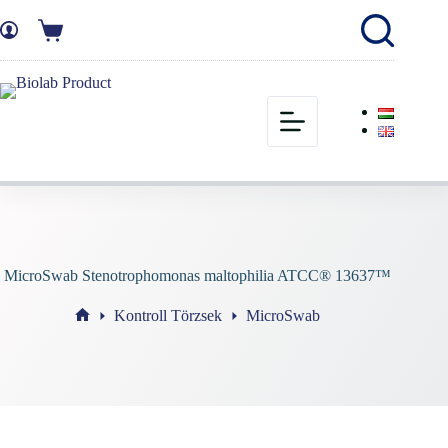
MicroSwab Stenotrophomonas maltophilia ATCC® 13637™
Kontroll Törzsek
MicroSwab