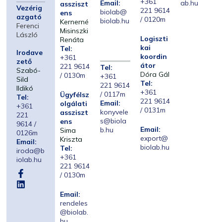
+361
Email:
ab.hu
assziszt
Vezérig
221 9614
biolab@
ens
azgató
/ 0120m
biolab.hu
Kernerné
Ferenci
Misinszki
László
Logiszti
Renáta
kai
Tel:
Irodave
koordin
+361
zető
átor
221 9614
Tel:
Szabó-
Dóra Gál
/ 0130m
+361
Sild
Tel:
221 9614
Ildikó
+361
/ 0117m
Ügyfélsz
Tel:
221 9614
Email:
olgálati
+361
/ 0131m
konyvele
assziszt
221
s@biola
ens
9614 /
Email:
b.hu
Sima
0126m
export@
Kriszta
Email:
biolab.hu
Tel:
iroda@b
+361
iolab.hu
221 9614
/ 0130m
Email:
rendeles
@biolab.
hu