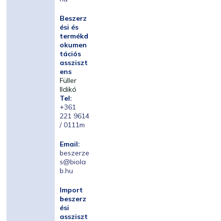
Beszerz
ési és
termékd
okumen
tációs
assziszt
ens
Füller
Ildikó
Tel:
+361
221 9614
/ 0111m
Email:
beszerze
s@biola
b.hu
Import
beszerz
ési
assziszt