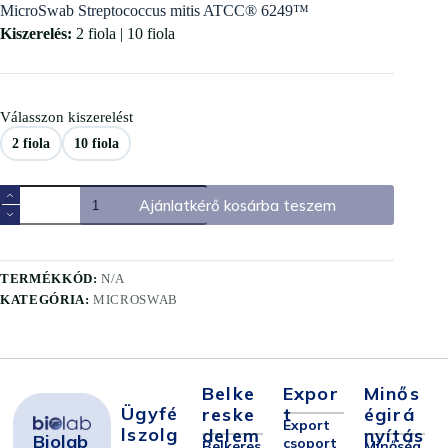
MicroSwab Streptococcus mitis ATCC® 6249™
Kiszerelés:
2 fiola | 10 fiola
Válasszon kiszerelést
2 fiola
10 fiola
Ajánlatkérő kosárba teszem
TERMÉKKÓD:
N/A
KATEGÓRIA:
MICROSWAB
Belke
Expor
Minős
Ügyfé
Reske
T
Égirá
Export
Lszolg
Delem
Nyítás
Biolab
csoport
Belkeres
Minőség