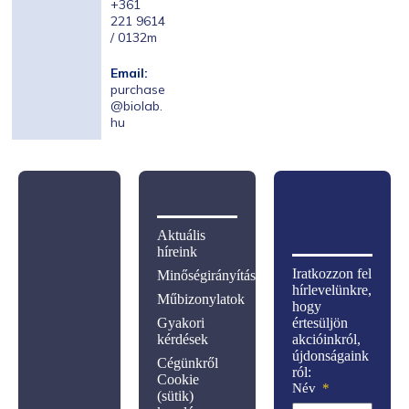
+361
221 9614
/ 0132m
Email:
purchase
@biolab.
hu
Aktuális
híreink
Iratkozzon fel
Minőségirányítás
hírlevelünkre,
Műbizonylatok
hogy
Gyakori
értesüljön
kérdések
akcióinkról,
újdonságaink
Cégünkről
ról:
Cookie
Név
(sütik)