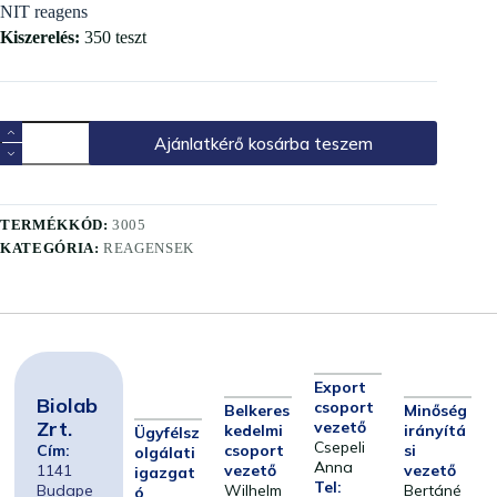
NIT reagens
Kiszerelés:
350 teszt
Ajánlatkérő kosárba teszem
TERMÉKKÓD:
3005
KATEGÓRIA:
REAGENSEK
Export
Biolab
csoport
Belkeres
Minőség
Zrt.
vezető
kedelmi
irányítá
Ügyfélsz
Csepeli
Cím:
csoport
si
olgálati
Anna
1141
vezető
vezető
igazgat
Tel:
Budape
Wilhelm
Bertáné
ó