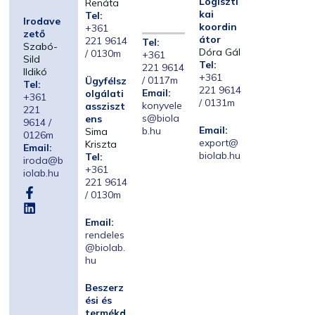
Logiszti
Renáta
kai
Tel:
Irodave
koordin
+361
zető
átor
221 9614
Tel:
Szabó-
Dóra Gál
/ 0130m
+361
Sild
Tel:
221 9614
Ildikó
+361
/ 0117m
Ügyfélsz
Tel:
221 9614
Email:
olgálati
+361
/ 0131m
konyvele
assziszt
221
s@biola
ens
9614 /
Email:
b.hu
Sima
0126m
export@
Kriszta
Email:
biolab.hu
Tel:
iroda@b
+361
iolab.hu
221 9614
/ 0130m
Email:
rendeles
@biolab.
hu
Beszerz
ési és
termékd