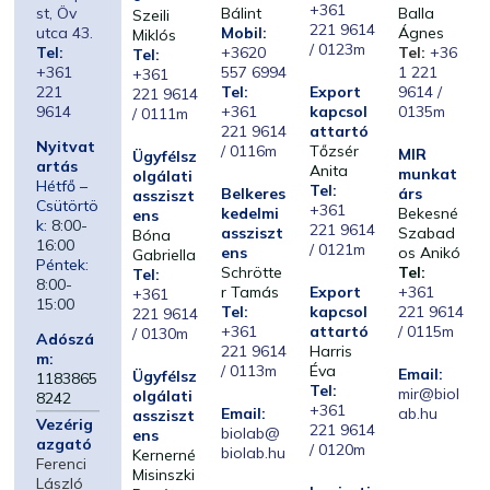
+361
st, Öv
Bálint
Balla
Szeili
221 9614
utca 43.
Mobil:
Ágnes
Miklós
/ 0123m
Tel:
+3620
Tel:
+36
Tel:
+361
557 6994
1 221
+361
221
Tel:
Export
9614 /
221 9614
9614
+361
kapcsol
0135m
/ 0111m
221 9614
attartó
Nyitvat
/ 0116m
Tőzsér
MIR
Ügyfélsz
artás
Anita
munkat
olgálati
Hétfő –
Tel:
Belkeres
árs
assziszt
Csütörtö
+361
kedelmi
Bekesné
ens
k:
8:00-
221 9614
assziszt
Szabad
Bóna
16:00
/ 0121m
ens
os Anikó
Gabriella
Péntek:
Schrötte
Tel:
Tel:
8:00-
r Tamás
Export
+361
+361
15:00
Tel:
kapcsol
221 9614
221 9614
+361
attartó
/ 0115m
/ 0130m
Adószá
221 9614
Harris
m:
/ 0113m
Éva
Email:
Ügyfélsz
1183865
Tel:
mir@biol
olgálati
8242
+361
Email:
ab.hu
assziszt
Vezérig
221 9614
biolab@
ens
azgató
/ 0120m
biolab.hu
Kernerné
Ferenci
Misinszki
László