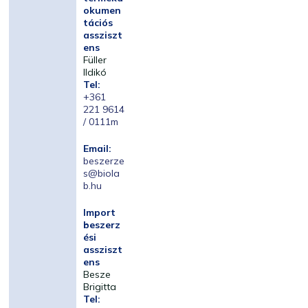
okumen
tációs
assziszt
ens
Füller
Ildikó
Tel:
+361
221 9614
/ 0111m
Email:
beszerze
s@biola
b.hu
Import
beszerz
ési
assziszt
ens
Besze
Brigitta
Tel: