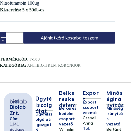
Nitrofurantoin 100ug
Kiszerelés:
5 x 50db-os
Ajánlatkérő kosárba teszem
TERMÉKKÓD:
F-100
KATEGÓRIA:
ANTIBIOTIKUM KORONGOK
Belke
Expor
Minős
Ügyfé
Reske
T
Égirá
Export
Lszolg
Delem
Nyítás
Biolab
csoport
Belkeres
Minőség
Álat
Zrt.
vezető
kedelmi
irányítá
Ügyfélsz
Csepeli
Cím:
csoport
si
olgálati
Anna
1141
vezető
vezető
igazgat
Tel:
Budape
Wilhelm
Bertáné
ó