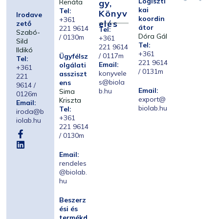
Logiszti
Renáta
Gy,
kai
Tel:
Könyv
Irodave
koordin
+361
Elés
zető
átor
221 9614
Tel:
Szabó-
Dóra Gál
/ 0130m
+361
Sild
Tel:
221 9614
Ildikó
+361
/ 0117m
Ügyfélsz
Tel:
221 9614
Email:
olgálati
+361
/ 0131m
konyvele
assziszt
221
s@biola
ens
9614 /
Email:
b.hu
Sima
0126m
export@
Kriszta
Email:
biolab.hu
Tel:
iroda@b
+361
iolab.hu
221 9614
/ 0130m
Email:
rendeles
@biolab.
hu
Beszerz
ési és
termékd