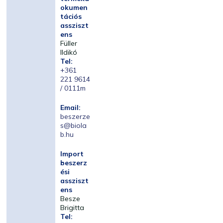
okumen
tációs
assziszt
ens
Füller
Ildikó
Tel:
+361
221 9614
/ 0111m
Email:
beszerze
s@biola
b.hu
Import
beszerz
ési
assziszt
ens
Besze
Brigitta
Tel: