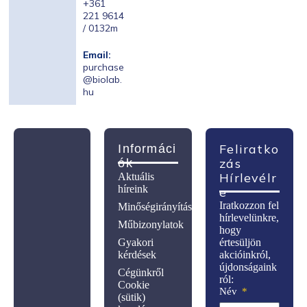
+361
221 9614
/ 0132m
Email:
purchase
@biolab.
hu
Feliratko
Informáci
Zás
Ók
Hírlevélr
Aktuális
híreink
E
Iratkozzon fel
Minőségirányítás
hírlevelünkre,
Műbizonylatok
hogy
Gyakori
értesüljön
kérdések
akcióinkról,
újdonságaink
Cégünkről
ról:
Cookie
Név
(sütik)