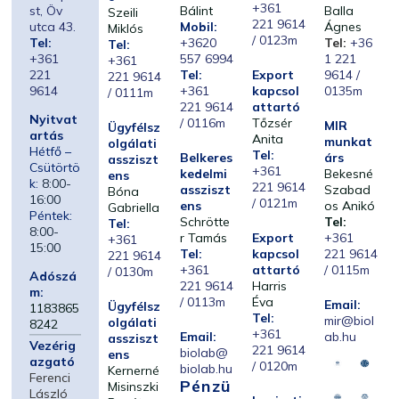
+361
st, Öv
Bálint
Balla
Szeili
221 9614
utca 43.
Mobil:
Ágnes
Miklós
/ 0123m
Tel:
+3620
Tel:
+36
Tel:
+361
557 6994
1 221
+361
221
Tel:
Export
9614 /
221 9614
9614
+361
kapcsol
0135m
/ 0111m
221 9614
attartó
Nyitvat
/ 0116m
Tőzsér
MIR
Ügyfélsz
artás
Anita
munkat
olgálati
Hétfő –
Tel:
Belkeres
árs
assziszt
Csütörtö
+361
kedelmi
Bekesné
ens
k:
8:00-
221 9614
assziszt
Szabad
Bóna
16:00
/ 0121m
ens
os Anikó
Gabriella
Péntek:
Schrötte
Tel:
Tel:
8:00-
r Tamás
Export
+361
+361
15:00
Tel:
kapcsol
221 9614
221 9614
+361
attartó
/ 0115m
/ 0130m
Adószá
221 9614
Harris
m:
/ 0113m
Éva
Email:
Ügyfélsz
1183865
Tel:
mir@biol
olgálati
8242
+361
Email:
ab.hu
assziszt
Vezérig
221 9614
biolab@
ens
azgató
/ 0120m
biolab.hu
Kernerné
Ferenci
Pénzü
Misinszki
László