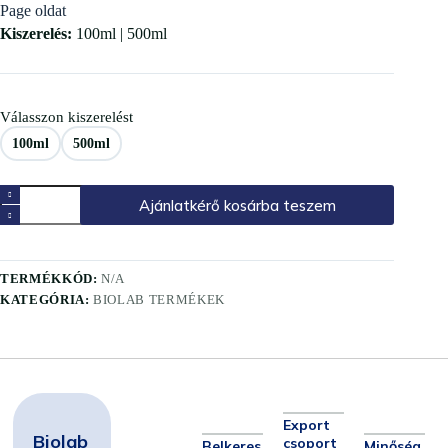
Page oldat
Kiszerelés:
100ml | 500ml
Válasszon kiszerelést
100ml
500ml
Ajánlatkérő kosárba teszem
TERMÉKKÓD:
N/A
KATEGÓRIA:
BIOLAB TERMÉKEK
Export
Biolab
csoport
Belkeres
Minőség