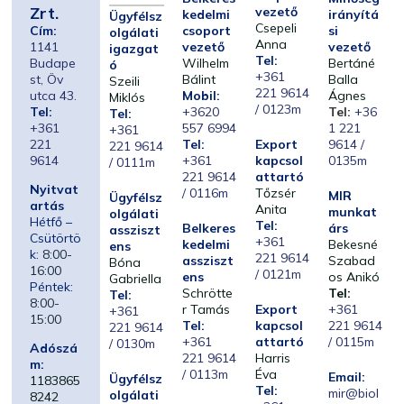
Zrt.
vezető
kedelmi
irányítá
Ügyfélsz
Csepeli
Cím:
csoport
si
olgálati
Anna
1141
vezető
vezető
igazgat
Tel:
Budape
Wilhelm
Bertáné
ó
+361
st, Öv
Bálint
Balla
Szeili
221 9614
utca 43.
Mobil:
Ágnes
Miklós
/ 0123m
Tel:
+3620
Tel:
+36
Tel:
+361
557 6994
1 221
+361
221
Tel:
Export
9614 /
221 9614
9614
+361
kapcsol
0135m
/ 0111m
221 9614
attartó
Nyitvat
/ 0116m
Tőzsér
MIR
Ügyfélsz
artás
Anita
munkat
olgálati
Hétfő –
Tel:
Belkeres
árs
assziszt
Csütörtö
+361
kedelmi
Bekesné
ens
k:
8:00-
221 9614
assziszt
Szabad
Bóna
16:00
/ 0121m
ens
os Anikó
Gabriella
Péntek:
Schrötte
Tel:
Tel:
8:00-
r Tamás
Export
+361
+361
15:00
Tel:
kapcsol
221 9614
221 9614
+361
attartó
/ 0115m
/ 0130m
Adószá
221 9614
Harris
m:
/ 0113m
Éva
Email:
Ügyfélsz
1183865
Tel:
mir@biol
olgálati
8242