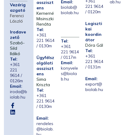
+361
Email:
ab.hu
assziszt
Vezérig
221 9614
biolab@
ens
azgató
/ 0120m
biolab.hu
Kernerné
Ferenci
Misinszki
László
Logiszti
Renáta
kai
Tel:
Irodave
koordin
+361
zető
átor
221 9614
Tel:
Szabó-
Dóra Gál
/ 0130m
+361
Sild
Tel:
221 9614
Ildikó
+361
/ 0117m
Ügyfélsz
Tel:
221 9614
Email:
olgálati
+361
/ 0131m
konyvele
assziszt
221
s@biola
ens
9614 /
Email:
b.hu
Sima
0126m
export@
Kriszta
Email:
biolab.hu
Tel:
iroda@b
+361
iolab.hu
221 9614
/ 0130m
Email:
rendeles
@biolab.
hu