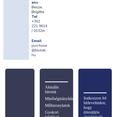
ens
Besze
Brigitta
Tel:
+361
221 9614
/ 0132m
Email:
purchase
@biolab.
hu
Aktuális
híreink
Iratkozzon fel
Minőségirányítás
hírlevelünkre,
Műbizonylatok
hogy
Gyakori
értesüljön
kérdések
akcióinkról,