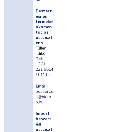
Beszerz
ési és
termékd
okumen
tációs
assziszt
ens
Füller
Ildikó
Tel:
+361
221 9614
/ 0111m
Email:
beszerze
s@biola
b.hu
Import
beszerz
ési
assziszt