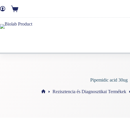
Skip
to
Ajánlatkérő
content
kosár
Pipemidic acid 30ug
Rezisztencia és Diagnosztikai Termékek
Home