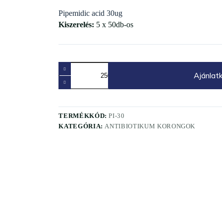
Pipemidic acid 30ug
Kiszerelés:
5 x 50db-os
Pipemidic
acid
Ajánlat
30ug
mennyiség
TERMÉKKÓD:
PI-30
KATEGÓRIA:
ANTIBIOTIKUM KORONGOK