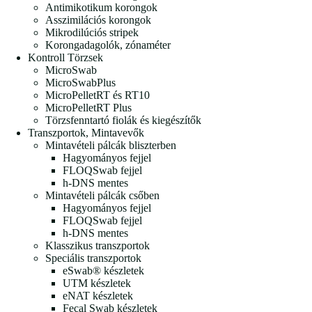
Antimikotikum korongok
Asszimilációs korongok
Mikrodilúciós stripek
Korongadagolók, zónaméter
Kontroll Törzsek
MicroSwab
MicroSwabPlus
MicroPelletRT és RT10
MicroPelletRT Plus
Törzsfenntartó fiolák és kiegészítők
Transzportok, Mintavevők
Mintavételi pálcák bliszterben
Hagyományos fejjel
FLOQSwab fejjel
h-DNS mentes
Mintavételi pálcák csőben
Hagyományos fejjel
FLOQSwab fejjel
h-DNS mentes
Klasszikus transzportok
Speciális transzportok
eSwab® készletek
UTM készletek
eNAT készletek
Fecal Swab készletek