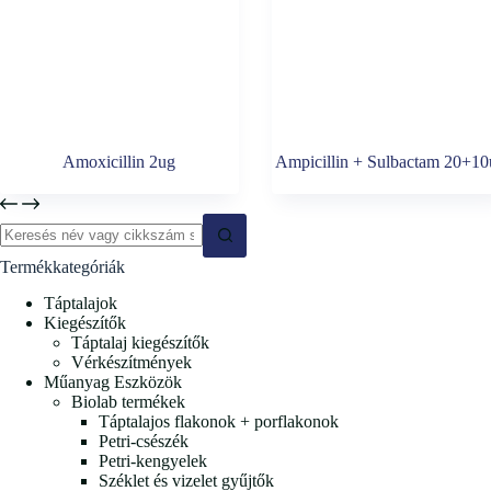
Amoxicillin 2ug
Ampicillin + Sulbactam 20+1
No
Termékkategóriák
results
Táptalajok
Kiegészítők
Táptalaj kiegészítők
Vérkészítmények
Műanyag Eszközök
Biolab termékek
Táptalajos flakonok + porflakonok
Petri-csészék
Petri-kengyelek
Széklet és vizelet gyűjtők