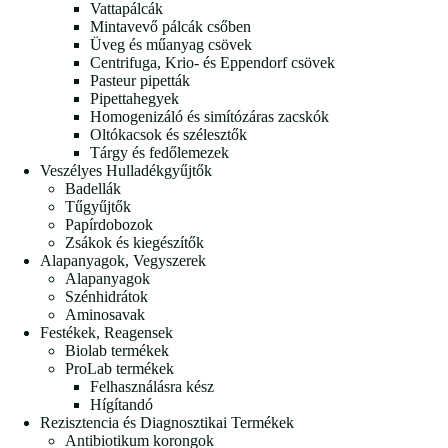
Vattapálcák
Mintavevő pálcák csőben
Üveg és műanyag csövek
Centrifuga, Krio- és Eppendorf csövek
Pasteur pipetták
Pipettahegyek
Homogenizáló és simítózáras zacskók
Oltókacsok és szélesztők
Tárgy és fedőlemezek
Veszélyes Hulladékgyűjtők
Badellák
Tűgyűjtők
Papírdobozok
Zsákok és kiegészítők
Alapanyagok, Vegyszerek
Alapanyagok
Szénhidrátok
Aminosavak
Festékek, Reagensek
Biolab termékek
ProLab termékek
Felhasználásra kész
Hígítandó
Rezisztencia és Diagnosztikai Termékek
Antibiotikum korongok