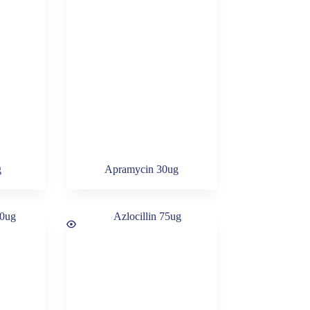
g
Apramycin 30ug