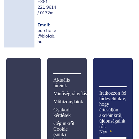
+361
221 9614
/ 0132m
Email:
purchase
@biolab.
hu
Aktuális
híreink
Iratkozzon fel
Minőségirányítás
hírlevelünkre,
Műbizonylatok
hogy
Gyakori
értesüljön
kérdések
akcióinkról,
újdonságaink
Cégünkről
ról:
Cookie
Név
(sütik)