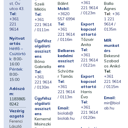
+361
st, Öv
Bálint
Balla
Szeili
221 9614
utca 43.
Mobil:
Ágnes
Miklós
/ 0123m
Tel:
+3620
Tel:
+36
Tel:
+361
557 6994
1 221
+361
221
Tel:
Export
9614 /
221 9614
9614
+361
kapcsol
0135m
/ 0111m
221 9614
attartó
Nyitvat
/ 0116m
Tőzsér
MIR
Ügyfélsz
artás
Anita
munkat
olgálati
Hétfő –
Tel:
Belkeres
árs
assziszt
Csütörtö
+361
kedelmi
Bekesné
ens
k:
8:00-
221 9614
assziszt
Szabad
Bóna
16:00
/ 0121m
ens
os Anikó
Gabriella
Péntek:
Schrötte
Tel:
Tel:
8:00-
r Tamás
Export
+361
+361
15:00
Tel:
kapcsol
221 9614
221 9614
+361
attartó
/ 0115m
/ 0130m
Adószá
221 9614
Harris
m:
/ 0113m
Éva
Email:
Ügyfélsz
1183865
Tel:
mir@biol
olgálati
8242
+361
Email:
ab.hu
assziszt
Vezérig
221 9614
biolab@
ens
azgató
/ 0120m
biolab.hu
Kernerné
Ferenci
Misinszki
László