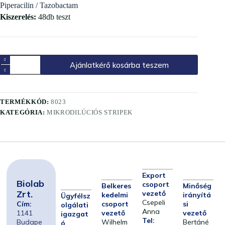
Piperacilin / Tazobactam
Kiszerelés:
48db teszt
Ajánlatkérő kosárba teszem
TERMÉKKÓD:
8023
KATEGÓRIA:
MIKRODILÚCIÓS STRIPEK
Export
Biolab
csoport
Belkeres
Minőség
Zrt.
vezető
kedelmi
irányítá
Ügyfélsz
Csepeli
Cím:
csoport
si
olgálati
Anna
1141
vezető
vezető
igazgat
Tel:
Budape
Wilhelm
Bertáné
ó