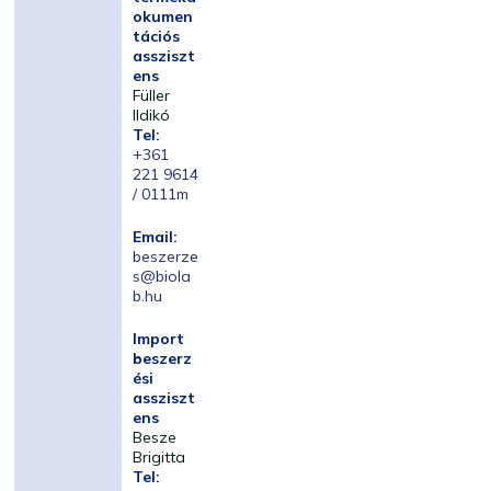
okumen
tációs
assziszt
ens
Füller
Ildikó
Tel:
+361
221 9614
/ 0111m
Email:
beszerze
s@biola
b.hu
Import
beszerz
ési
assziszt
ens
Besze
Brigitta
Tel: