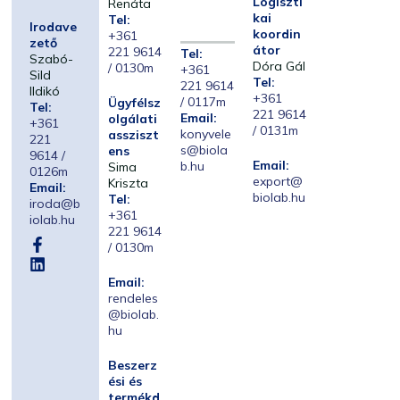
Logiszti
Renáta
kai
Tel:
Irodave
koordin
+361
zető
átor
221 9614
Tel:
Szabó-
Dóra Gál
/ 0130m
+361
Sild
Tel:
221 9614
Ildikó
+361
/ 0117m
Ügyfélsz
Tel:
221 9614
Email:
olgálati
+361
/ 0131m
konyvele
assziszt
221
s@biola
ens
9614 /
Email:
b.hu
Sima
0126m
export@
Kriszta
Email:
biolab.hu
Tel:
iroda@b
+361
iolab.hu
221 9614
/ 0130m
Email:
rendeles
@biolab.
hu
Beszerz
ési és
termékd