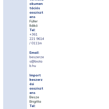
okumen
tációs
assziszt
ens
Füller
Ildikó
Tel:
+361
221 9614
/ 0111m
Email:
beszerze
s@biola
b.hu
Import
beszerz
ési
assziszt
ens
Besze
Brigitta
Tel: