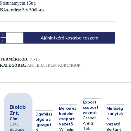
Pristinamycin 15ug
Kiszerelés:
5 x 50db-os
Ajánlatkérő kosárba teszem
TERMÉKKÓD:
PT-15
KATEGÓRIA:
ANTIBIOTIKUM KORONGOK
Export
Biolab
csoport
Belkeres
Minőség
Zrt.
vezető
kedelmi
irányítá
Ügyfélsz
Csepeli
Cím:
csoport
si
olgálati
Anna
1141
vezető
vezető
igazgat
Tel:
Budape
Wilhelm
Bertáné
ó