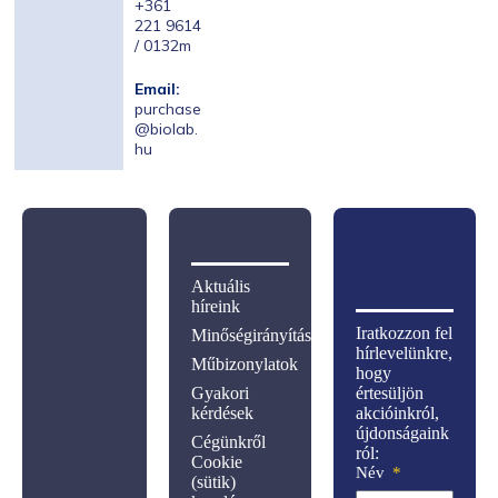
+361
221 9614
/ 0132m
Email:
purchase
@biolab.
hu
Aktuális
híreink
Iratkozzon fel
Minőségirányítás
hírlevelünkre,
Műbizonylatok
hogy
Gyakori
értesüljön
kérdések
akcióinkról,
újdonságaink
Cégünkről
ról:
Cookie
Név
(sütik)