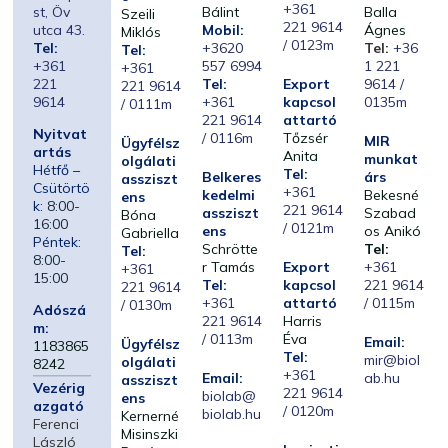
+361
st, Öv
Bálint
Balla
Szeili
221 9614
utca 43.
Mobil:
Ágnes
Miklós
/ 0123m
Tel:
+3620
Tel:
+36
Tel:
+361
557 6994
1 221
+361
221
Tel:
Export
9614 /
221 9614
9614
+361
kapcsol
0135m
/ 0111m
221 9614
attartó
Nyitvat
/ 0116m
Tőzsér
MIR
Ügyfélsz
artás
Anita
munkat
olgálati
Hétfő –
Tel:
Belkeres
árs
assziszt
Csütörtö
+361
kedelmi
Bekesné
ens
k:
8:00-
221 9614
assziszt
Szabad
Bóna
16:00
/ 0121m
ens
os Anikó
Gabriella
Péntek:
Schrötte
Tel:
Tel:
8:00-
r Tamás
Export
+361
+361
15:00
Tel:
kapcsol
221 9614
221 9614
+361
attartó
/ 0115m
/ 0130m
Adószá
221 9614
Harris
m:
/ 0113m
Éva
Email:
Ügyfélsz
1183865
Tel:
mir@biol
olgálati
8242
+361
Email:
ab.hu
assziszt
Vezérig
221 9614
biolab@
ens
azgató
/ 0120m
biolab.hu
Kernerné
Ferenci
Misinszki
László