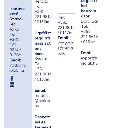
Logiszti
Renáta
kai
Tel:
Irodave
koordin
+361
zető
átor
221 9614
Tel:
Szabó-
Dóra Gál
/ 0130m
+361
Sild
Tel:
221 9614
Ildikó
+361
/ 0117m
Ügyfélsz
Tel:
221 9614
Email:
olgálati
+361
/ 0131m
konyvele
assziszt
221
s@biola
ens
9614 /
Email:
b.hu
Sima
0126m
export@
Kriszta
Email:
biolab.hu
Tel:
iroda@b
+361
iolab.hu
221 9614
/ 0130m
Email:
rendeles
@biolab.
hu
Beszerz
ési és
termékd