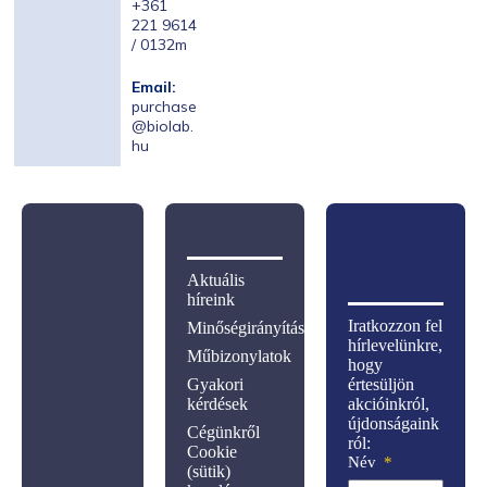
+361
221 9614
/ 0132m
Email:
purchase
@biolab.
hu
Aktuális
híreink
Iratkozzon fel
Minőségirányítás
hírlevelünkre,
Műbizonylatok
hogy
Gyakori
értesüljön
kérdések
akcióinkról,
újdonságaink
Cégünkről
ról:
Cookie
Név
(sütik)