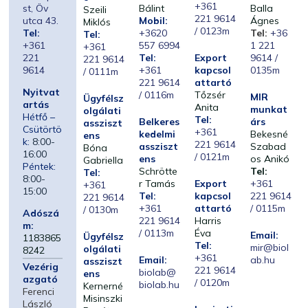
+361
st, Öv
Bálint
Balla
Szeili
221 9614
utca 43.
Mobil:
Ágnes
Miklós
/ 0123m
Tel:
+3620
Tel:
+36
Tel:
+361
557 6994
1 221
+361
221
Tel:
Export
9614 /
221 9614
9614
+361
kapcsol
0135m
/ 0111m
221 9614
attartó
Nyitvat
/ 0116m
Tőzsér
MIR
Ügyfélsz
artás
Anita
munkat
olgálati
Hétfő –
Tel:
Belkeres
árs
assziszt
Csütörtö
+361
kedelmi
Bekesné
ens
k:
8:00-
221 9614
assziszt
Szabad
Bóna
16:00
/ 0121m
ens
os Anikó
Gabriella
Péntek:
Schrötte
Tel:
Tel:
8:00-
r Tamás
Export
+361
+361
15:00
Tel:
kapcsol
221 9614
221 9614
+361
attartó
/ 0115m
/ 0130m
Adószá
221 9614
Harris
m:
/ 0113m
Éva
Email:
Ügyfélsz
1183865
Tel:
mir@biol
olgálati
8242
+361
Email:
ab.hu
assziszt
Vezérig
221 9614
biolab@
ens
azgató
/ 0120m
biolab.hu
Kernerné
Ferenci
Misinszki
László