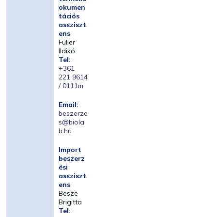
okumen
tációs
assziszt
ens
Füller
Ildikó
Tel:
+361
221 9614
/ 0111m
Email:
beszerze
s@biola
b.hu
Import
beszerz
ési
assziszt
ens
Besze
Brigitta
Tel: