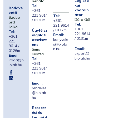
Logiszti
Renáta
kai
Tel:
Irodave
koordin
+361
zető
átor
221 9614
Tel:
Szabó-
Dóra Gál
/ 0130m
+361
Sild
Tel:
221 9614
Ildikó
+361
/ 0117m
Ügyfélsz
Tel:
221 9614
Email:
olgálati
+361
/ 0131m
konyvele
assziszt
221
s@biola
ens
9614 /
Email:
b.hu
Sima
0126m
export@
Kriszta
Email:
biolab.hu
Tel:
iroda@b
+361
iolab.hu
221 9614
/ 0130m
Email:
rendeles
@biolab.
hu
Beszerz
ési és
termékd