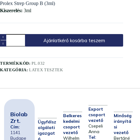
Prolex Strep Group B (3ml)
Kiszerelés:
3ml
Ajánlatkérő kosárba teszem
TERMÉKKÓD:
PL.032
KATEGÓRIA:
LATEX TESZTEK
Export
Biolab
csoport
Belkeres
Minőség
Zrt.
vezető
kedelmi
irányítá
Ügyfélsz
Csepeli
Cím:
csoport
si
olgálati
Anna
1141
vezető
vezető
igazgat
Tel:
Budape
Wilhelm
Bertáné
ó