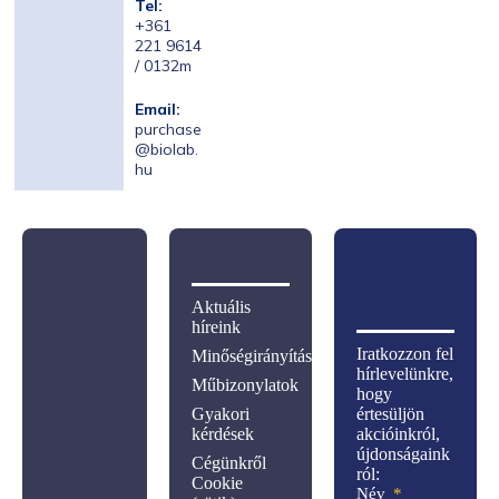
Tel:
+361
221 9614
/ 0132m
Email:
purchase
@biolab.
hu
Aktuális
híreink
Iratkozzon fel
Minőségirányítás
hírlevelünkre,
Műbizonylatok
hogy
Gyakori
értesüljön
kérdések
akcióinkról,
újdonságaink
Cégünkről
ról:
Cookie
Név