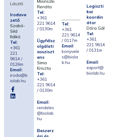
Misinszki
László
Logiszti
Renáta
kai
Tel:
Irodave
koordin
+361
zető
átor
221 9614
Tel:
Szabó-
Dóra Gál
/ 0130m
+361
Sild
Tel:
221 9614
Ildikó
+361
/ 0117m
Ügyfélsz
Tel:
221 9614
Email:
olgálati
+361
/ 0131m
konyvele
assziszt
221
s@biola
ens
9614 /
Email:
b.hu
Sima
0126m
export@
Kriszta
Email:
biolab.hu
Tel:
iroda@b
+361
iolab.hu
221 9614
/ 0130m
Email:
rendeles
@biolab.
hu
Beszerz
ési és