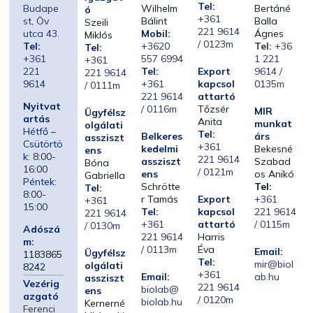
Tel:
Budape
Wilhelm
Bertáné
ó
+361
st, Öv
Bálint
Balla
Szeili
221 9614
utca 43.
Mobil:
Ágnes
Miklós
/ 0123m
Tel:
+3620
Tel:
+36
Tel:
+361
557 6994
1 221
+361
221
Tel:
Export
9614 /
221 9614
9614
+361
kapcsol
0135m
/ 0111m
221 9614
attartó
Nyitvat
/ 0116m
Tőzsér
MIR
Ügyfélsz
artás
Anita
munkat
olgálati
Hétfő –
Tel:
Belkeres
árs
assziszt
Csütörtö
+361
kedelmi
Bekesné
ens
k:
8:00-
221 9614
assziszt
Szabad
Bóna
16:00
/ 0121m
ens
os Anikó
Gabriella
Péntek:
Schrötte
Tel:
Tel:
8:00-
r Tamás
Export
+361
+361
15:00
Tel:
kapcsol
221 9614
221 9614
+361
attartó
/ 0115m
/ 0130m
Adószá
221 9614
Harris
m:
/ 0113m
Éva
Email:
Ügyfélsz
1183865
Tel:
mir@biol
olgálati
8242
+361
Email:
ab.hu
assziszt
Vezérig
221 9614
biolab@
ens
azgató
/ 0120m
biolab.hu
Kernerné
Ferenci