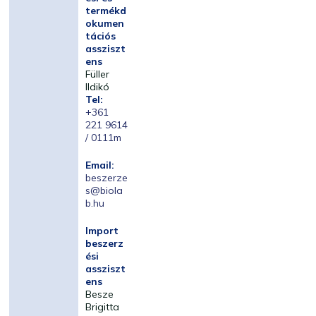
termékd
okumen
tációs
assziszt
ens
Füller
Ildikó
Tel:
+361
221 9614
/ 0111m
Email:
beszerze
s@biola
b.hu
Import
beszerz
ési
assziszt
ens
Besze
Brigitta