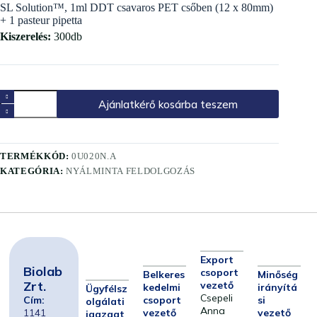
SL Solution™, 1ml DDT csavaros PET csőben (12 x 80mm)
+ 1 pasteur pipetta
Kiszerelés:
300db
Ajánlatkérő kosárba teszem
TERMÉKKÓD:
0U020N.A
KATEGÓRIA:
NYÁLMINTA FELDOLGOZÁS
Export
Biolab
csoport
Belkeres
Minőség
Zrt.
vezető
kedelmi
irányítá
Ügyfélsz
Csepeli
Cím:
csoport
si
olgálati
Anna
1141
vezető
vezető
igazgat