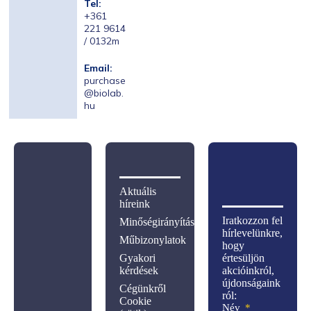
Tel:
+361
221 9614
/ 0132m
Email:
purchase
@biolab.
hu
Aktuális
híreink
Iratkozzon fel
Minőségirányítás
hírlevelünkre,
Műbizonylatok
hogy
Gyakori
értesüljön
kérdések
akcióinkról,
újdonságaink
Cégünkről
ról:
Cookie
Név