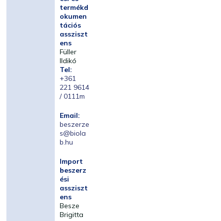
termékd
okumen
tációs
assziszt
ens
Füller
Ildikó
Tel:
+361
221 9614
/ 0111m
Email:
beszerze
s@biola
b.hu
Import
beszerz
ési
assziszt
ens
Besze
Brigitta