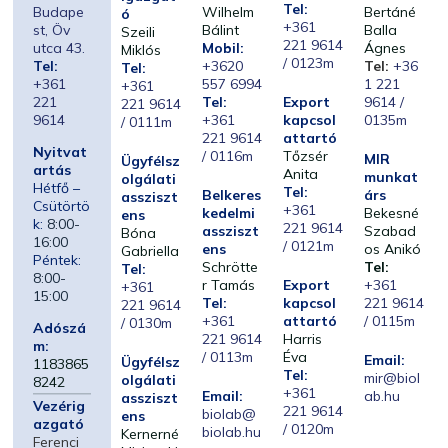
Tel:
Budape
Wilhelm
Bertáné
ó
+361
st, Öv
Bálint
Balla
Szeili
221 9614
utca 43.
Mobil:
Ágnes
Miklós
/ 0123m
Tel:
+3620
Tel:
+36
Tel:
+361
557 6994
1 221
+361
221
Tel:
Export
9614 /
221 9614
9614
+361
kapcsol
0135m
/ 0111m
221 9614
attartó
Nyitvat
/ 0116m
Tőzsér
MIR
Ügyfélsz
artás
Anita
munkat
olgálati
Hétfő –
Tel:
Belkeres
árs
assziszt
Csütörtö
+361
kedelmi
Bekesné
ens
k:
8:00-
221 9614
assziszt
Szabad
Bóna
16:00
/ 0121m
ens
os Anikó
Gabriella
Péntek:
Schrötte
Tel:
Tel:
8:00-
r Tamás
Export
+361
+361
15:00
Tel:
kapcsol
221 9614
221 9614
+361
attartó
/ 0115m
/ 0130m
Adószá
221 9614
Harris
m:
/ 0113m
Éva
Email:
Ügyfélsz
1183865
Tel:
mir@biol
olgálati
8242
+361
Email:
ab.hu
assziszt
Vezérig
221 9614
biolab@
ens
azgató
/ 0120m
biolab.hu
Kernerné
Ferenci