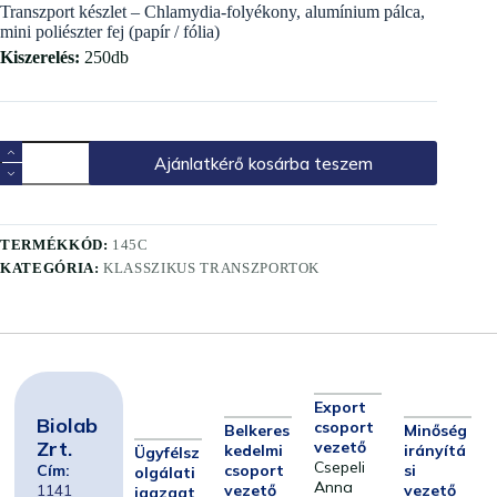
Transzport készlet – Chlamydia-folyékony, alumínium pálca,
mini poliészter fej (papír / fólia)
Kiszerelés:
250db
Ajánlatkérő kosárba teszem
TERMÉKKÓD:
145C
KATEGÓRIA:
KLASSZIKUS TRANSZPORTOK
Export
Biolab
csoport
Belkeres
Minőség
Zrt.
vezető
kedelmi
irányítá
Ügyfélsz
Csepeli
Cím:
csoport
si
olgálati
Anna
1141
vezető
vezető
igazgat