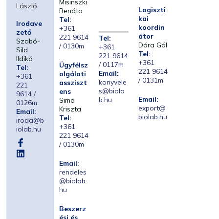
Misinszki
László
Logiszti
Renáta
kai
Tel:
Irodave
koordin
+361
zető
átor
221 9614
Tel:
Szabó-
Dóra Gál
/ 0130m
+361
Sild
Tel:
221 9614
Ildikó
+361
/ 0117m
Ügyfélsz
Tel:
221 9614
Email:
olgálati
+361
/ 0131m
konyvele
assziszt
221
s@biola
ens
9614 /
Email:
b.hu
Sima
0126m
export@
Kriszta
Email:
biolab.hu
Tel:
iroda@b
+361
iolab.hu
221 9614
/ 0130m
Email:
rendeles
@biolab.
hu
Beszerz
ési és