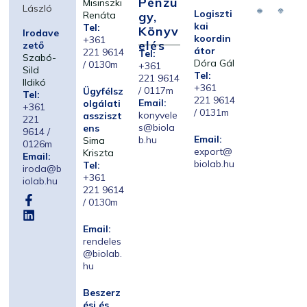
Pénzü
Misinszki
László
Logiszti
Renáta
Gy,
kai
Tel:
Könyv
Irodave
koordin
+361
Elés
zető
átor
221 9614
Tel:
Szabó-
Dóra Gál
/ 0130m
+361
Sild
Tel:
221 9614
Ildikó
+361
/ 0117m
Ügyfélsz
Tel:
221 9614
Email:
olgálati
+361
/ 0131m
konyvele
assziszt
221
s@biola
ens
9614 /
Email:
b.hu
Sima
0126m
export@
Kriszta
Email:
biolab.hu
Tel:
iroda@b
+361
iolab.hu
221 9614
/ 0130m
Email:
rendeles
@biolab.
hu
Beszerz
ési és