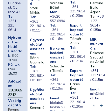
Tel:
Budape
Wilhelm
Bertáné
ó
+361
st, Öv
Bálint
Balla
Szeili
221 9614
utca 43.
Mobil:
Ágnes
Miklós
/ 0123m
Tel:
+3620
Tel:
+36
Tel:
+361
557 6994
1 221
+361
221
Tel:
Export
9614 /
221 9614
9614
+361
kapcsol
0135m
/ 0111m
221 9614
attartó
Nyitvat
/ 0116m
Tőzsér
MIR
Ügyfélsz
artás
Anita
munkat
olgálati
Hétfő –
Tel:
Belkeres
árs
assziszt
Csütörtö
+361
kedelmi
Bekesné
ens
k:
8:00-
221 9614
assziszt
Szabad
Bóna
16:00
/ 0121m
ens
os Anikó
Gabriella
Péntek:
Schrötte
Tel:
Tel:
8:00-
r Tamás
Export
+361
+361
15:00
Tel:
kapcsol
221 9614
221 9614
+361
attartó
/ 0115m
/ 0130m
Adószá
221 9614
Harris
m:
/ 0113m
Éva
Email:
Ügyfélsz
1183865
Tel:
mir@biol
olgálati
8242
+361
Email:
ab.hu
assziszt
Vezérig
221 9614
biolab@
ens
azgató
/ 0120m
biolab.hu
Kernerné
Ferenci