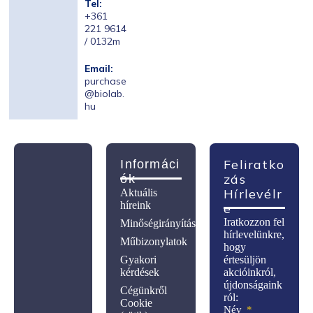
Tel:
+361
221 9614
/ 0132m
Email:
purchase
@biolab.
hu
Feliratko
Informáci
Zás
Ók
Hírlevélr
Aktuális
híreink
E
Iratkozzon fel
Minőségirányítás
hírlevelünkre,
Műbizonylatok
hogy
Gyakori
értesüljön
kérdések
akcióinkról,
újdonságaink
Cégünkről
ról:
Cookie
Név