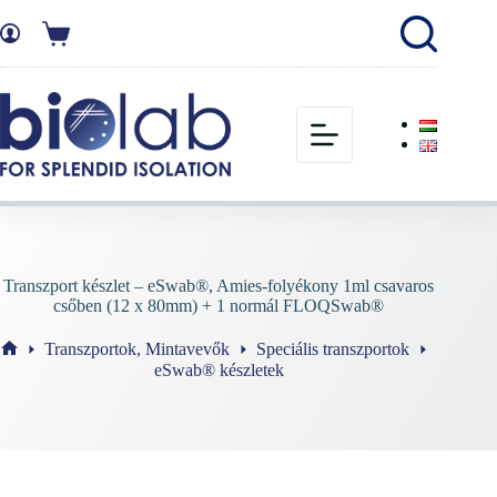
Transzport készlet – eSwab®, Amies-folyékony 1ml csavaros
csőben (12 x 80mm) + 1 normál FLOQSwab®
Transzportok, Mintavevők
Speciális transzportok
eSwab® készletek