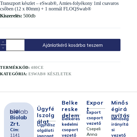
Transzport készlet – eSwab®, Amies-folyékony 1ml csavaros
csőben (12 x 80mm) + 1 normál FLOQSwab®
Kiszerelés:
500db
Ajánlatkérő kosárba teszem
TERMÉKKÓD:
480CE
KATEGÓRIA:
ESWAB® KÉSZLETEK
Belke
Expor
Minős
Ügyfé
Reske
T
Égirá
Export
Lszolg
Delem
Nyítás
Biolab
csoport
Belkeres
Minőség
Álat
Zrt.
vezető
kedelmi
irányítá
Ügyfélsz
Csepeli
Cím:
csoport
si
olgálati
Anna
1141
vezető
vezető
igazgat