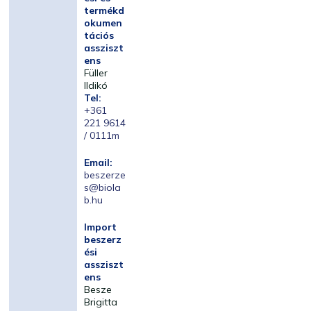
termékd
okumen
tációs
assziszt
ens
Füller
Ildikó
Tel:
+361
221 9614
/ 0111m
Email:
beszerze
s@biola
b.hu
Import
beszerz
ési
assziszt
ens
Besze
Brigitta