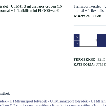
Transzport készlet 
normál + 1 flexibil
Kiszerelés:
300db
TERMÉKKÓD:
321C
KATEGÓRIA:
UTM 
rmékek