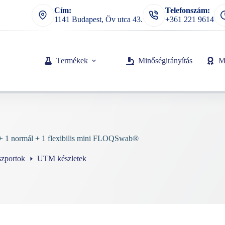
Cím:
Telefonszám:
1141 Budapest, Öv utca 43.
+361 221 9614
Termékek
Minőségirányítás
M
+ 1 normál + 1 flexibilis mini FLOQSwab®
szportok
UTM készletek