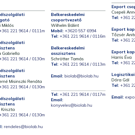
Export cso
Csepeli Ann
élszolgálati
Belkereskedelmi
Tel:
+361 2
gató
csoportvezető
i Miklós
Wilhelm Bálint
Export kap
+361 221 9614 / 0111m
Mobil:
+3620 557 6994
Tőzsér Anit
Tel:
+361 221 9614 / 0116m
Tel:
+361 2
élszolgálati
isztens
Belkereskedelmi
Export kap
 Gabriella
asszisztens
Harris Éva
+361 221 9614 / 0130m
Schrötter Tamás
Tel:
+361 2
Tel:
+361 221 9614 / 0113m
élszolgálati
Logisztika
isztens
Email:
biolab@biolab.hu
Dóra Gál
erné Misinszki Renáta
Tel:
+361 2
+361 221 9614 / 0130m
Tel:
+361 221 9614 / 0117m
Email:
expo
élszolgálati
Email:
isztens
konyveles@biolab.hu
 Kriszta
+361 221 9614 / 0130m
l:
rendeles@biolab.hu