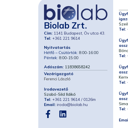
Ügyf
igaz
Biolab Zrt.
Szeil
Tel:
Cím:
1141 Budapest, Öv utca 43.
Tel:
+361 221 9614
Ügyf
assz
Nyitvatartás
Bóna
Hétfő – Csütörtök:
8:00-16:00
Tel:
Péntek:
8:00-15:00
Ügyf
Adószám:
11838658242
assz
Vezérigazgató
Kern
Ferenci László
Tel:
Irodavezető
Ügyf
Szabó-Sild Ildikó
assz
Tel:
+361 221 9614 / 0126m
Sima
Email:
iroda@biolab.hu
Tel:
Emai