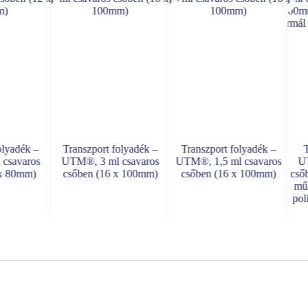
olyadék –
Transzport folyadék –
Transzport folyadék –
T
csavaros
UTM®, 3 ml csavaros
UTM®, 1,5 ml csavaros
UT
 x 80mm)
csőben (16 x 100mm)
csőben (16 x 100mm)
cső
mű
pol