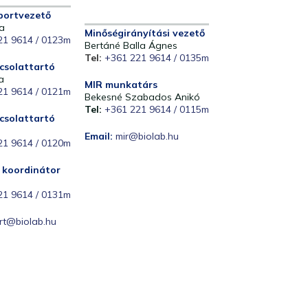
portvezető
a
Minőségirányítási vezető
21 9614 / 0123m
Bertáné Balla Ágnes
Tel:
+361 221 9614 / 0135m
csolattartó
a
MIR munkatárs
21 9614 / 0121m
Bekesné Szabados Anikó
Tel:
+361 221 9614 / 0115m
csolattartó
Email:
mir@biolab.hu
21 9614 / 0120m
i koordinátor
21 9614 / 0131m
rt@biolab.hu