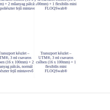
ranszport készlet –
Transzport készlet –
Transzport készle
M®, 3 ml csavaros
UTM®, 3 ml csavaros
UTM®, 1 ml csav
ben (16 x 100mm) + 2
csőben (16 x 100mm) + 1
csőben (12 x 80mm
anyag pálcás, normál
flexibilis mini
normál FLOQSw
iészter fejű mintavevő
FLOQSwab®