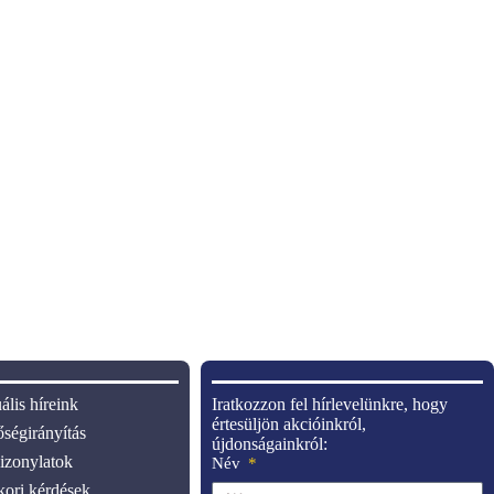
ális híreink
Iratkozzon fel hírlevelünkre, hogy
értesüljön akcióinkról,
ségirányítás
újdonságainkról:
zonylatok
Név
ori kérdések