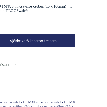
– UTM®, 3 ml csavaros csőben (16 x 100mm) + 1
is mini FLOQSwab®
Ajánlatkérő kosárba teszem
KÉSZLETEK