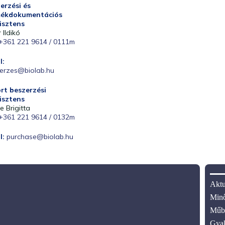
erzési és
mékdokumentációs
isztens
r Ildikó
+361 221 9614 / 0111m
l:
erzes@biolab.hu
rt beszerzési
isztens
e Brigitta
+361 221 9614 / 0132m
l:
purchase@biolab.hu
Aktu
Minő
Műbi
Gyak