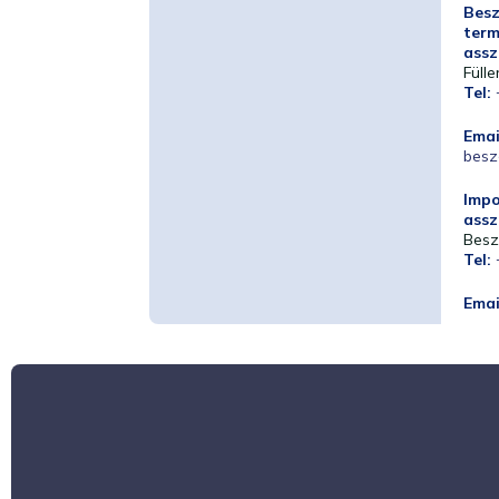
Besz
ter
assz
Fülle
Tel:
Emai
besz
Impo
assz
Besz
Tel:
Emai