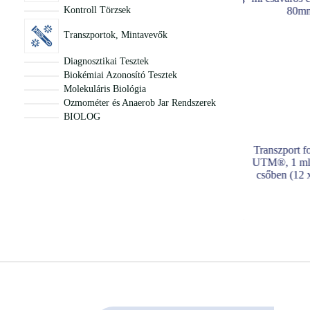
Kontroll Törzsek
Transzportok, Mintavevők
Diagnosztikai Tesztek
Biokémiai Azonosító Tesztek
Molekuláris Biológia
Ozmométer és Anaerob Jar Rendszerek
BIOLOG
Transzport készlet –
Transzport folyadék –
Transzport f
UTM®, 1 ml csavaros
UTM®, 10 ml csavaros
UTM®, 1 ml 
csőben (12 x 80mm) + 1
csőben (25 x 90mm)
csőben (12
flexibilis mini
FLOQSwab®