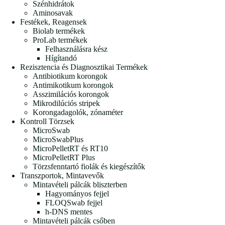
Szénhidrátok
Aminosavak
Festékek, Reagensek
Biolab termékek
ProLab termékek
Felhasználásra kész
Hígítandó
Rezisztencia és Diagnosztikai Termékek
Antibiotikum korongok
Antimikotikum korongok
Asszimilációs korongok
Mikrodilúciós stripek
Korongadagolók, zónaméter
Kontroll Törzsek
MicroSwab
MicroSwabPlus
MicroPelletRT és RT10
MicroPelletRT Plus
Törzsfenntartó fiolák és kiegészítők
Transzportok, Mintavevők
Mintavételi pálcák bliszterben
Hagyományos fejjel
FLOQSwab fejjel
h-DNS mentes
Mintavételi pálcák csőben