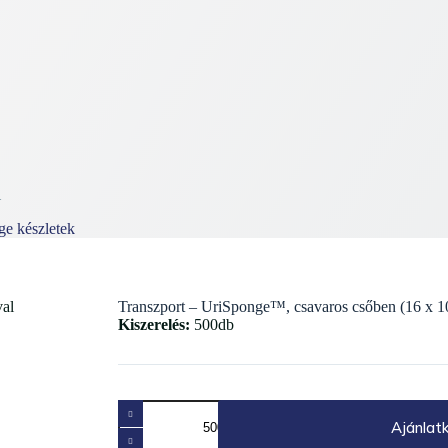
l
e készletek
Transzport – UriSponge™, csavaros csőben (16 x 10
Kiszerelés:
500db
Transzport
-
Ajánlat
UriSponge™,