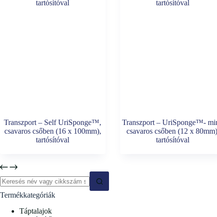
Transzport – Self UriSponge™,
Transzport – UriSponge™- min
csavaros csőben (16 x 100mm),
csavaros csőben (12 x 80mm)
tartósítóval
tartósítóval
No
Termékkategóriák
results
Táptalajok