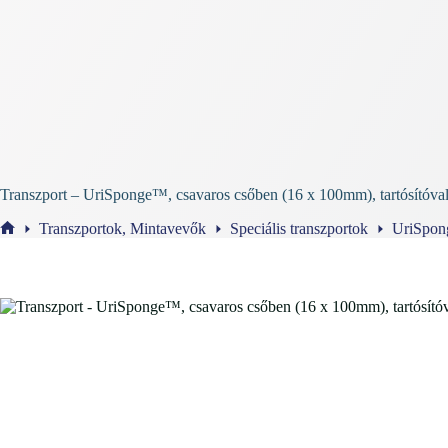
Transzport – UriSponge™, csavaros csőben (16 x 100mm), tartósítóva
Transzportok, Mintavevők
Speciális transzportok
UriSpong
Home