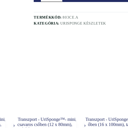
csavaros
csőben
(16
x
TERMÉKKÓD:
803CE.A
100mm),
KATEGÓRIA:
URISPONGE KÉSZLETEK
tartósítóval
mennyiség