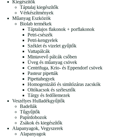
Kiegészítők
Táptalaj kiegészítők
Vérkészítmények
Műanyag Eszközök
Biolab termékek
Táptalajos flakonok + porflakonok
Petri-csészék
Petri-kengyelek
Széklet és vizelet gyűjtők
Vattapálcák
Mintavevő pálcák csőben
Üveg és műanyag csövek
Centrifuga, Krio- és Eppendorf csövek
Pasteur pipetták
Pipettahegyek
Homogenizáló és simítózáras zacskók
Oltókacsok és szélesztők
Tárgy és fedőlemezek
Veszélyes Hulladékgyűjtők
Badellák
Tűgyűjtők
Papírdobozok
Zsákok és kiegészítők
Alapanyagok, Vegyszerek
Alapanyagok