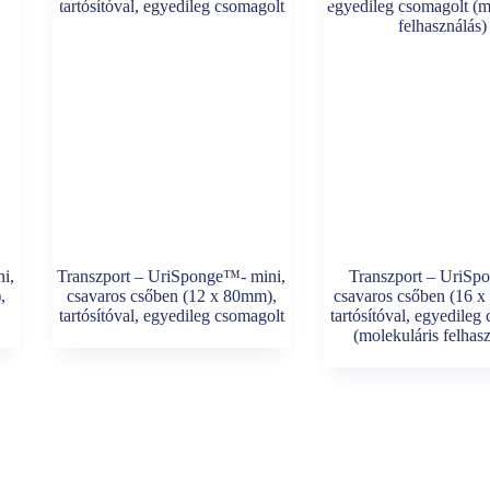
i,
Transzport – UriSponge™- mini,
Transzport – UriSp
,
csavaros csőben (12 x 80mm),
csavaros csőben (16 
tartósítóval, egyedileg csomagolt
tartósítóval, egyedileg
(molekuláris felhas