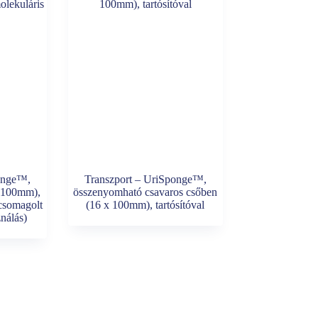
onge™,
Transzport – UriSponge™,
x 100mm),
összenyomható csavaros csőben
 csomagolt
(16 x 100mm), tartósítóval
ználás)