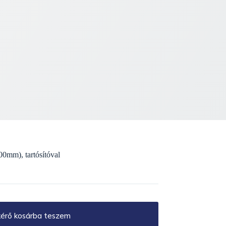
0mm), tartósítóval
kérő kosárba teszem