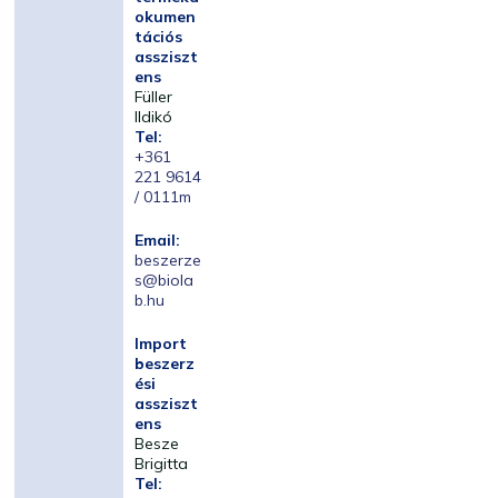
okumen
tációs
assziszt
ens
Füller
Ildikó
Tel:
+361
221 9614
/ 0111m
Email:
beszerze
s@biola
b.hu
Import
beszerz
ési
assziszt
ens
Besze
Brigitta
Tel: