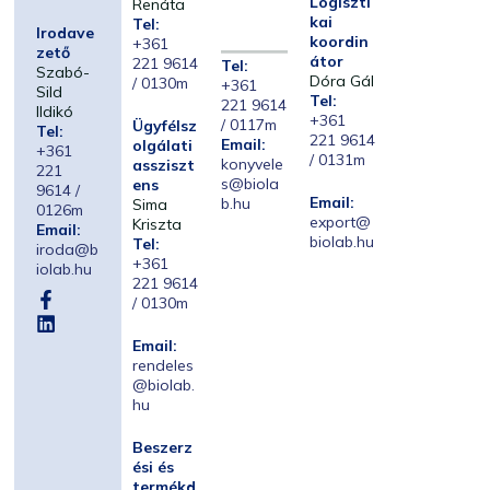
Logiszti
Renáta
kai
Tel:
Irodave
koordin
+361
zető
átor
221 9614
Tel:
Szabó-
Dóra Gál
/ 0130m
+361
Sild
Tel:
221 9614
Ildikó
+361
/ 0117m
Ügyfélsz
Tel:
221 9614
Email:
olgálati
+361
/ 0131m
konyvele
assziszt
221
s@biola
ens
9614 /
Email:
b.hu
Sima
0126m
export@
Kriszta
Email:
biolab.hu
Tel:
iroda@b
+361
iolab.hu
221 9614
/ 0130m
Email:
rendeles
@biolab.
hu
Beszerz
ési és
termékd