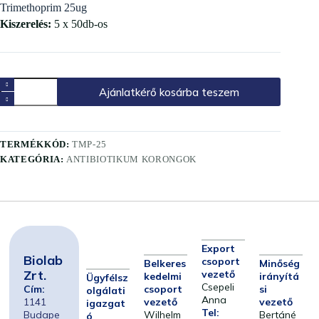
Trimethoprim 25ug
Kiszerelés:
5 x 50db-os
Ajánlatkérő kosárba teszem
TERMÉKKÓD:
TMP-25
KATEGÓRIA:
ANTIBIOTIKUM KORONGOK
Export
Biolab
csoport
Belkeres
Minőség
Zrt.
vezető
kedelmi
irányítá
Ügyfélsz
Csepeli
Cím:
csoport
si
olgálati
Anna
1141
vezető
vezető
igazgat
Tel:
Budape
Wilhelm
Bertáné
ó