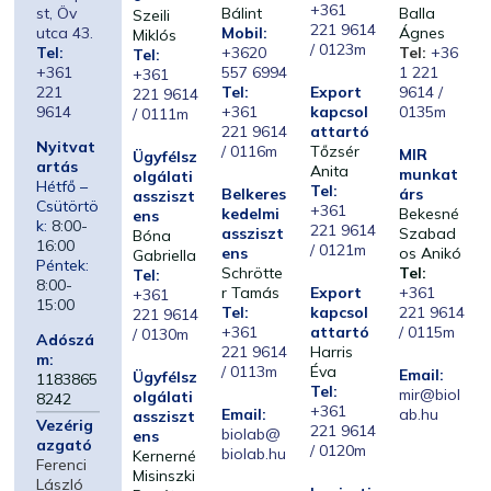
+361
st, Öv
Bálint
Balla
Szeili
221 9614
utca 43.
Mobil:
Ágnes
Miklós
/ 0123m
Tel:
+3620
Tel:
+36
Tel:
+361
557 6994
1 221
+361
221
Tel:
Export
9614 /
221 9614
9614
+361
kapcsol
0135m
/ 0111m
221 9614
attartó
Nyitvat
/ 0116m
Tőzsér
MIR
Ügyfélsz
artás
Anita
munkat
olgálati
Hétfő –
Tel:
Belkeres
árs
assziszt
Csütörtö
+361
kedelmi
Bekesné
ens
k:
8:00-
221 9614
assziszt
Szabad
Bóna
16:00
/ 0121m
ens
os Anikó
Gabriella
Péntek:
Schrötte
Tel:
Tel:
8:00-
r Tamás
Export
+361
+361
15:00
Tel:
kapcsol
221 9614
221 9614
+361
attartó
/ 0115m
/ 0130m
Adószá
221 9614
Harris
m:
/ 0113m
Éva
Email:
Ügyfélsz
1183865
Tel:
mir@biol
olgálati
8242
+361
Email:
ab.hu
assziszt
Vezérig
221 9614
biolab@
ens
azgató
/ 0120m
biolab.hu
Kernerné
Ferenci
Misinszki
László