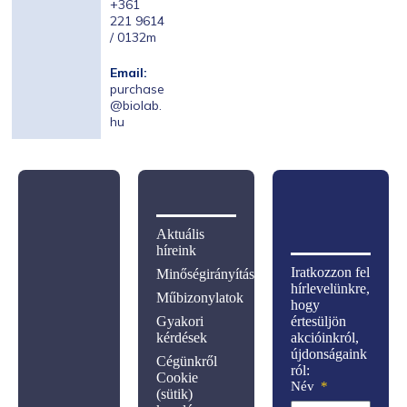
+361
221 9614
/ 0132m
Email:
purchase
@biolab.
hu
Aktuális
híreink
Iratkozzon fel
Minőségirányítás
hírlevelünkre,
Műbizonylatok
hogy
Gyakori
értesüljön
kérdések
akcióinkról,
újdonságaink
Cégünkről
ról:
Cookie
Név
(sütik)