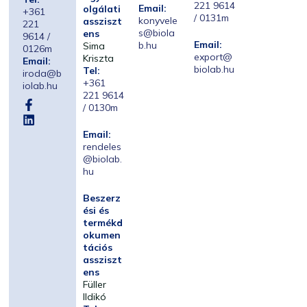
221 9614
Email:
olgálati
+361
/ 0131m
konyvele
assziszt
221
s@biola
ens
9614 /
Email:
b.hu
Sima
0126m
export@
Kriszta
Email:
biolab.hu
Tel:
iroda@b
+361
iolab.hu
221 9614
/ 0130m
Email:
rendeles
@biolab.
hu
Beszerz
ési és
termékd
okumen
tációs
assziszt
ens
Füller
Ildikó