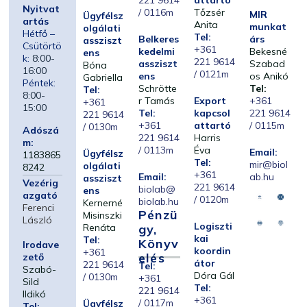
221 9614
attartó
Nyitvat
/ 0116m
Tőzsér
MIR
Ügyfélsz
artás
Anita
munkat
olgálati
Hétfő –
Tel:
Belkeres
árs
assziszt
Csütörtö
+361
kedelmi
Bekesné
ens
k:
8:00-
221 9614
assziszt
Szabad
Bóna
16:00
/ 0121m
ens
os Anikó
Gabriella
Péntek:
Schrötte
Tel:
Tel:
8:00-
r Tamás
Export
+361
+361
15:00
Tel:
kapcsol
221 9614
221 9614
+361
attartó
/ 0115m
/ 0130m
Adószá
221 9614
Harris
m:
/ 0113m
Éva
Email:
Ügyfélsz
1183865
Tel:
mir@biol
olgálati
8242
+361
Email:
ab.hu
assziszt
Vezérig
221 9614
biolab@
ens
azgató
/ 0120m
biolab.hu
Kernerné
Ferenci
Pénzü
Misinszki
László
Logiszti
Renáta
Gy,
kai
Tel:
Könyv
Irodave
koordin
+361
Elés
zető
átor
221 9614
Tel:
Szabó-
Dóra Gál
/ 0130m
+361
Sild
Tel:
221 9614
Ildikó
+361
/ 0117m
Ügyfélsz
Tel: