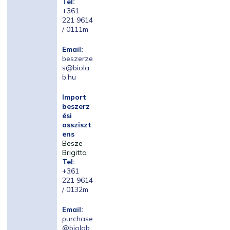
Tel:
+361
221 9614
/ 0111m
Email:
beszerze
s@biola
b.hu
Import
beszerz
ési
assziszt
ens
Besze
Brigitta
Tel:
+361
221 9614
/ 0132m
Email:
purchase
@biolab.