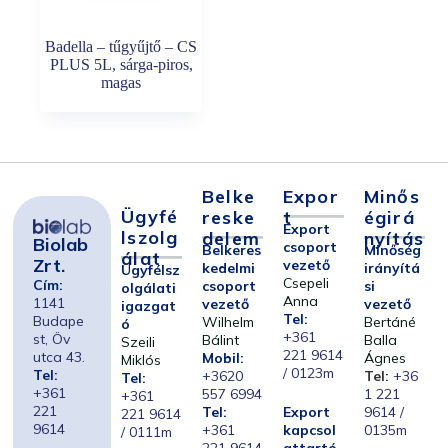
Badella – tűgyűjtő – CS
PLUS 5L, sárga-piros,
magas
Belke
Expor
Minős
Ügyfé
Reske
T
Égirá
Export
Lszolg
Delem
Nyítás
Biolab
csoport
Belkeres
Minőség
Álat
Zrt.
vezető
kedelmi
irányítá
Ügyfélsz
Csepeli
Cím:
csoport
si
olgálati
Anna
1141
vezető
vezető
igazgat
Tel:
Budape
Wilhelm
Bertáné
ó
+361
st, Öv
Bálint
Balla
Szeili
221 9614
utca 43.
Mobil:
Ágnes
Miklós
/ 0123m
Tel:
+3620
Tel:
+36
Tel:
+361
557 6994
1 221
+361
221
Tel:
Export
9614 /
221 9614
9614
+361
kapcsol
0135m
/ 0111m