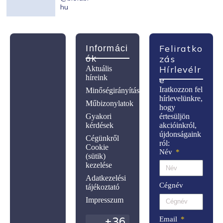
hu
Feliratko
Informáci
Zás
Ók
Hírlevélr
Aktuális
híreink
E
Iratkozzon fel
Minőségirányítás
hírlevelünkre,
Műbizonylatok
hogy
Gyakori
értesüljön
kérdések
akcióinkról,
újdonságaink
Cégünkről
ról:
Cookie
Név
(sütik)
kezelése
Adatkezelési
Cégnév
tájékoztató
Impresszum
Email
+36